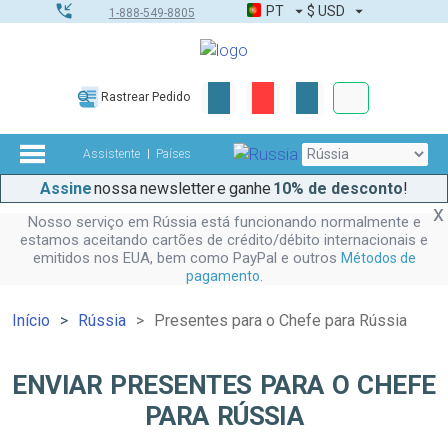
PT
$
USD
1-888-549-8805
Corporativo &
Rastrear Pedido
Kit completo
Assistente
Países
Assine
nossa newsletter e ganhe
10% de desconto
!
Nosso serviço em Rússia está funcionando normalmente e
estamos aceitando cartões de crédito/débito internacionais e
emitidos nos EUA, bem como PayPal e outros
Métodos de
.
pagamento
Início
Rússia
Presentes para o Chefe para Rússia
ENVIAR PRESENTES PARA O CHEFE
PARA RÚSSIA