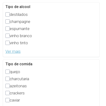
Tipo de alcool
destilados
champagne
espumante
vinho branco
vinho tinto
Ver mais
Tipo de comida
queijo
charcutaria
azeitonas
crackers
caviar