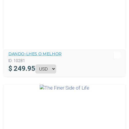
DANDO-LHES O MELHOR
ID:
10281
$
249.95