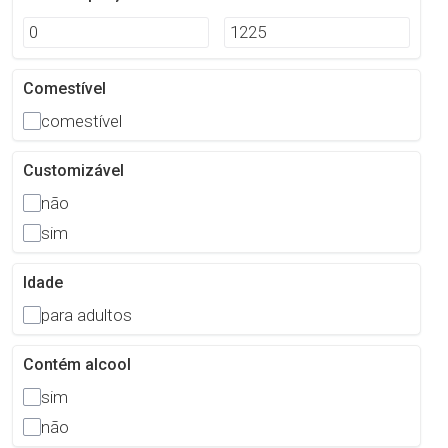
Comestível
comestível
Customizável
não
sim
Idade
para adultos
Contém alcool
sim
não