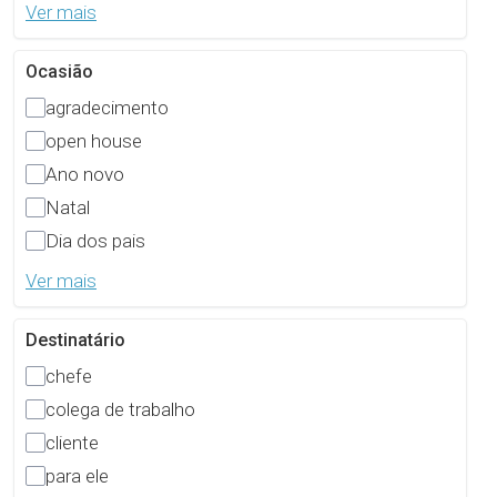
Ver mais
Ocasião
agradecimento
open house
Ano novo
Natal
Dia dos pais
Ver mais
Destinatário
chefe
colega de trabalho
cliente
para ele