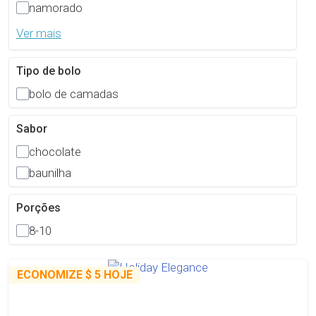
namorado
Ver mais
Tipo de bolo
bolo de camadas
Sabor
chocolate
baunilha
Porções
8-10
ECONOMIZE
$ 5
HOJE