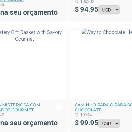
ID:
100202
03
$
94.95
ina seu orçamento
A MISTERIOSA COM
CAMINHO PARA O PARAÍS
ADOS GOURMET
CHOCOLATE
42
ID:
10744
ina seu orçamento
$
99.95