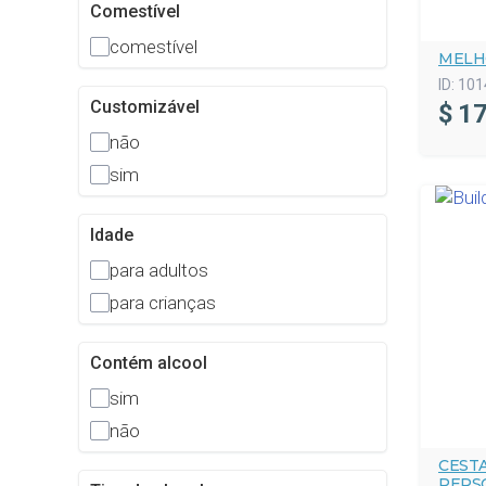
Comestível
comestível
MELH
ID:
101
Customizável
$
17
não
sim
Idade
para adultos
para crianças
Contém alcool
sim
não
CEST
PERS