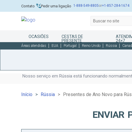
1-888-549-8805
or
+1-857-284-1674
Contato
Pedir uma ligação
OCASIÕES
CESTAS DE
ATENDI
PRESENTE
24×7
Áreas atendidas
EUA
Portugal
Reino Unido
Rússia
Cana
Nosso serviço em Rússia está funcionando normalmente
Início
Rússia
Presentes de Ano Novo para Rús
ENVIAR 