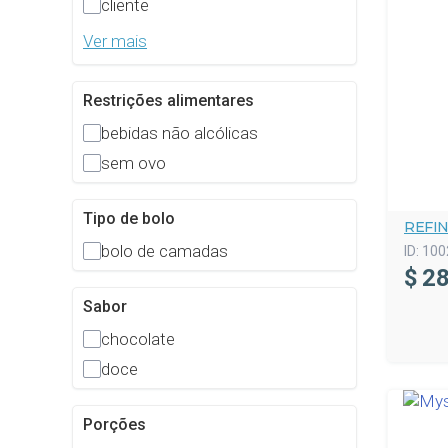
cliente
Ver mais
Restrições alimentares
bebidas não alcólicas
sem ovo
Tipo de bolo
REFI
bolo de camadas
ID:
100
$
28
Sabor
chocolate
doce
Porções