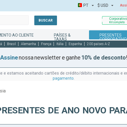
PT
$
USD
Assi
Corporativ
BUSCAR
Kit completo
MENTO AO CLIENTE
PAÍSES &
PRESENTES
TAXAS
CORPORATIVO
dá
Brasil
Alemanha
França
Itália
Espanha
200 países A-Z
Assine
nossa newsletter e ganhe
10% de desconto
 e estamos aceitando cartões de crédito/débito internacionais e
.
pagamento
sia
PRESENTES DE ANO NOVO PAR