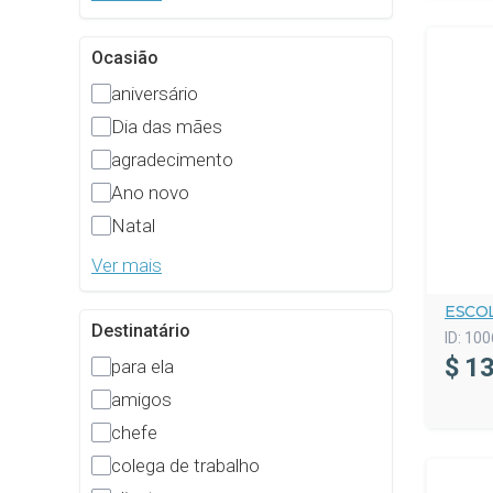
Ocasião
aniversário
Dia das mães
agradecimento
Ano novo
Natal
Ver mais
ESCO
Destinatário
ID:
100
$
13
para ela
amigos
chefe
colega de trabalho