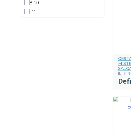
8-10
12
CEST
MIST
SALG
ID:
111
Def