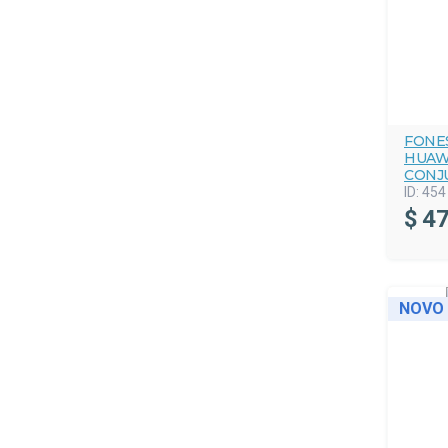
FONE
HUAW
CONJ
ID:
454
$
47
NOVO