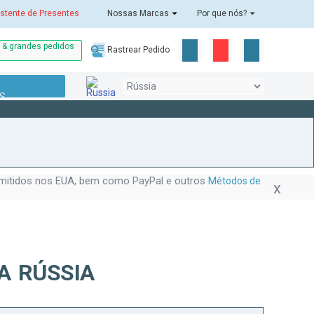
stente de Presentes
Nossas Marcas
Por que nós?
o & grandes pedidos
Rastrear Pedido
S
!
 emitidos nos EUA, bem como PayPal e outros
Métodos de
A RÚSSIA