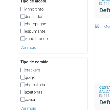
Tipo de alcool
ID:
100
vinho tinto
Def
destilados
champagne
espumante
vinho branco
Ver mais
Tipo de comida
crackers
queijo
charcutaria
CEST
SALG
azeitonas
ID:
111
caviar
Def
Ver mais