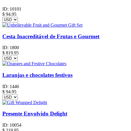
ID:
10101
$
94.95
Cesta Inacreditável de Frutas e Gourmet
ID:
1800
$
819.95
Laranjas e chocolates festivos
ID:
1446
$
94.95
Presente Envolvido Delight
ID:
10054
$
219.95