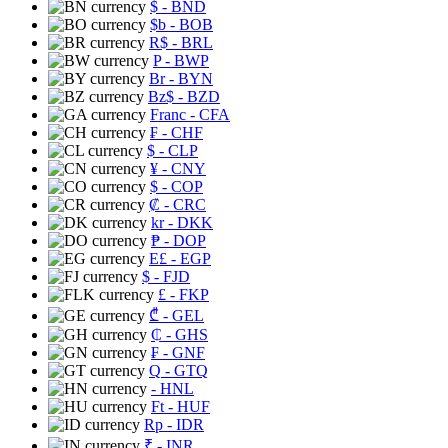
$
- BND
$b
- BOB
R$
- BRL
P
- BWP
Br
- BYN
Bz$
- BZD
Franc
- CFA
₣
- CHF
$
- CLP
¥
- CNY
$
- COP
₡
- CRC
kr
- DKK
₱
- DOP
E£
- EGP
$
- FJD
£
- FKP
₾
- GEL
₵
- GHS
₣
- GNF
Q
- GTQ
- HNL
Ft
- HUF
Rp
- IDR
₹
- INR