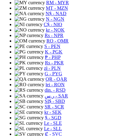
RM
- MYR
MT
- MZN
N$
- NAD
N
- NGN
C$
- NIO
kr
- NOK
Rs
- NPR
RO
- OMR
S
- PEN
K
- PGK
₱
- PHP
Rs
- PKR
zł
- PLN
G
- PYG
QR
- QAR
lei
- RON
din.
- RSD
ر.س
- SAR
SI$
- SBD
SR
- SCR
kr
- SEK
$
- SGD
Le
- SLE
Le
- SLL
₡
- SVC