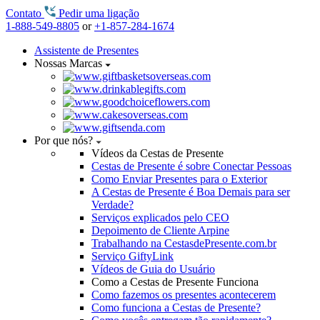
Contato
Pedir uma ligação
1-888-549-8805
or
+1-857-284-1674
Assistente de Presentes
Nossas Marcas
Por que nós?
Vídeos da Cestas de Presente
Cestas de Presente é sobre Conectar Pessoas
Como Enviar Presentes para o Exterior
A Cestas de Presente é Boa Demais para ser
Verdade?
Serviços explicados pelo CEO
Depoimento de Cliente Arpine
Trabalhando na CestasdePresente.com.br
Serviço GiftyLink
Vídeos de Guia do Usuário
Como a Cestas de Presente Funciona
Como fazemos os presentes acontecerem
Como funciona a Cestas de Presente?