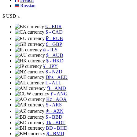
French
Russian
$
USD
€
- EUR
$
- CAD
₽
- RUB
£
- GBP
₪
- ILS
$
- AUD
$
- HKD
¥
- JPY
$
- NZD
Dhs
- AED
L
- ALL
֏
- AMD
ƒ
- ANG
Kz
- AOA
$
- ARS
₼
- AZN
$
- BBD
Tk
- BDT
BD
- BHD
$
- BMD