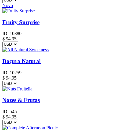
Novo
Fruity Surprise
ID:
10380
$
94.95
Doçura Natural
ID:
10259
$
94.95
Nozes & Frutas
ID:
545
$
94.95