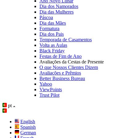
Ano Novo Lunar
Dia dos Namorados
Dia das Mulheres
Páscoa
Dia das Mães
Formatura
Dia dos Pais
Temporada de Casamentos
Volta as Aulas
Black Friday
Festas de Fim de Ano
Avaliações da Cestas de Presente
O que Nossos Clientes Dizem
Avaliações e Prêmios
Better Business Bureau
Yahoo
ViewPoints
Trust Pilot
pt
English
Spanish
German