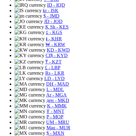
ID
- IQD
kr
- ISK
$
- JMD
JD
- JOD
K Sh
- KES
⃀
- KGS
៛
- KHR
₩
- KRW
KD
- KWD
CI$
- KYD
₸
- KZT
£
- LBP
Rs
- LKR
LD
- LYD
DH
- MAD
L
- MDL
Ar
- MGA
ден
- MKD
K
- MMK
₮
- MNT
P
- MOP
UM
- MRU
Mau
- MUR
$
- MXN