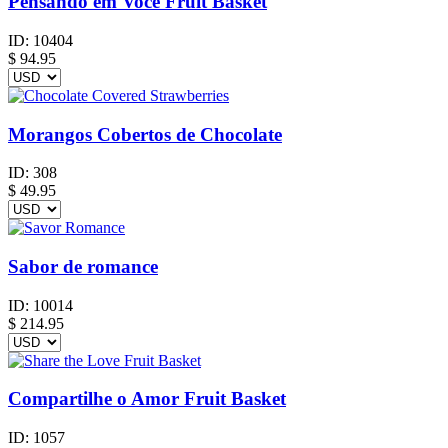
Pensando em Você Fruit Basket
ID:
10404
$
94.95
Morangos Cobertos de Chocolate
ID:
308
$
49.95
Sabor de romance
ID:
10014
$
214.95
Compartilhe o Amor Fruit Basket
ID:
1057