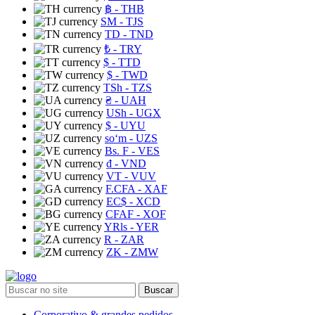
฿
- THB
ЅМ
- TJS
TD
- TND
₺
- TRY
$
- TTD
$
- TWD
TSh
- TZS
₴
- UAH
USh
- UGX
$
- UYU
soʻm
- UZS
Bs. F
- VES
₫
- VND
VT
- VUV
F.CFA
- XAF
EC$
- XCD
CFAF
- XOF
YRls
- YER
R
- ZAR
ZK
- ZMW
Buscar
Corporativo & grandes pedidos