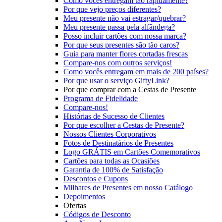
Como vocês entregam tão rapidamente?
Por que vejo preços diferentes?
Meu presente não vai estragar/quebrar?
Meu presente passa pela alfândega?
Posso incluir cartões com nossa marca?
Por que seus presentes são tão caros?
Guia para manter flores cortadas frescas
Compare-nos com outros serviços!
Como vocês entregam em mais de 200 países?
Por que usar o serviço GiftyLink?
Por que comprar com a Cestas de Presente
Programa de Fidelidade
Compare-nos!
Histórias de Sucesso de Clientes
Por que escolher a Cestas de Presente?
Nossos Clientes Corporativos
Fotos de Destinatários de Presentes
Logo GRÁTIS em Cartões Comemorativos
Cartões para todas as Ocasiões
Garantia de 100% de Satisfação
Descontos e Cupons
Milhares de Presentes em nosso Catálogo
Depoimentos
Ofertas
Códigos de Desconto