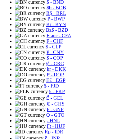
$
- BND
$b
- BOB
R$
- BRL
P
- BWP
Br
- BYN
Bz$
- BZD
Franc
- CFA
₣
- CHF
$
- CLP
¥
- CNY
$
- COP
₡
- CRC
kr
- DKK
₱
- DOP
E£
- EGP
$
- FJD
£
- FKP
₾
- GEL
₵
- GHS
₣
- GNF
Q
- GTQ
- HNL
Ft
- HUF
Rp
- IDR
₹
- INR