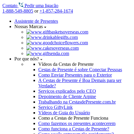
Contato
Pedir uma ligação
1-888-549-8805
or
+1-857-284-1674
Assistente de Presentes
Nossas Marcas
Por que nós?
Vídeos da Cestas de Presente
Cestas de Presente é sobre Conectar Pessoas
Como Enviar Presentes para o Exterior
A Cestas de Presente é Boa Demais para ser
Verdade?
Serviços explicados pelo CEO
Depoimento de Cliente Arpine
Trabalhando na CestasdePresente.com.br
Serviço GiftyLink
Vídeos de Guia do Usuário
Como a Cestas de Presente Funciona
Como fazemos os presentes acontecerem
Como funciona a Cestas de Presente?