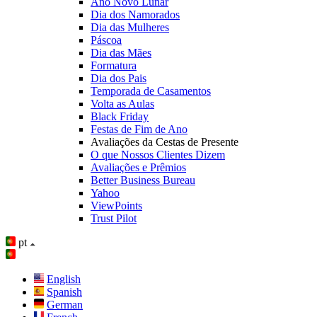
Ano Novo Lunar
Dia dos Namorados
Dia das Mulheres
Páscoa
Dia das Mães
Formatura
Dia dos Pais
Temporada de Casamentos
Volta as Aulas
Black Friday
Festas de Fim de Ano
Avaliações da Cestas de Presente
O que Nossos Clientes Dizem
Avaliações e Prêmios
Better Business Bureau
Yahoo
ViewPoints
Trust Pilot
pt
English
Spanish
German