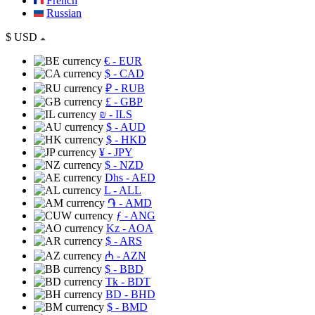
French
Russian
$
USD
€
- EUR
$
- CAD
₽
- RUB
£
- GBP
₪
- ILS
$
- AUD
$
- HKD
¥
- JPY
$
- NZD
Dhs
- AED
L
- ALL
֏
- AMD
ƒ
- ANG
Kz
- AOA
$
- ARS
₼
- AZN
$
- BBD
Tk
- BDT
BD
- BHD
$
- BMD