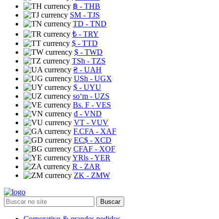
฿
- THB
ЅМ
- TJS
TD
- TND
₺
- TRY
$
- TTD
$
- TWD
TSh
- TZS
₴
- UAH
USh
- UGX
$
- UYU
soʻm
- UZS
Bs. F
- VES
₫
- VND
VT
- VUV
F.CFA
- XAF
EC$
- XCD
CFAF
- XOF
YRls
- YER
R
- ZAR
ZK
- ZMW
Buscar
Corporativo & grandes pedidos