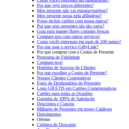
Como vocês entregam tão rapidamente?
Por que vejo preços diferentes?
Meu presente não vai estragar/quebrar?
Meu presente passa pela alfândega?
Posso incluir cartões com nossa marca?
Por que seus presentes são tão caros?
Guia para manter flores cortadas frescas
Compare-nos com outros serviços!
Como vocês entregam em mais de 200 países?
Por que usar o serviço GiftyLink?
Por que comprar com a Cestas de Presente
Programa de Fidelidade
Compare-nos!
Histórias de Sucesso de Clientes
Por que escolher a Cestas de Presente?
Nossos Clientes Corporativos
Fotos de Destinatários de Presentes
Logo GRÁTIS em Cartões Comemorativos
Cartões para todas as Ocasiões
Garantia de 100% de Satisfação
Descontos e Cupons
Milhares de Presentes em nosso Catálogo
Depoimentos
Ofertas
Códigos de Desconto