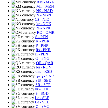
RM
- MYR
MT
- MZN
N$
- NAD
N
- NGN
C$
- NIO
kr
- NOK
Rs
- NPR
RO
- OMR
S
- PEN
K
- PGK
₱
- PHP
Rs
- PKR
zł
- PLN
G
- PYG
QR
- QAR
lei
- RON
din.
- RSD
ر.س
- SAR
SI$
- SBD
SR
- SCR
kr
- SEK
$
- SGD
Le
- SLE
Le
- SLL
₡
- SVC