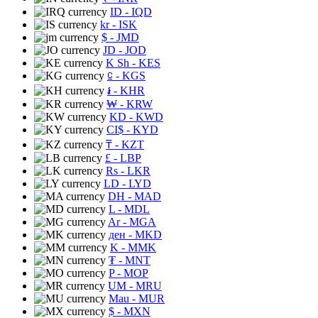
ID
- IQD
kr
- ISK
$
- JMD
JD
- JOD
K Sh
- KES
⃀
- KGS
៛
- KHR
₩
- KRW
KD
- KWD
CI$
- KYD
₸
- KZT
£
- LBP
Rs
- LKR
LD
- LYD
DH
- MAD
L
- MDL
Ar
- MGA
ден
- MKD
K
- MMK
₮
- MNT
P
- MOP
UM
- MRU
Mau
- MUR
$
- MXN