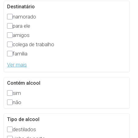
Destinatário
namorado
para ele
amigos
colega de trabalho
família
Ver mais
Contém alcool
sim
não
Tipo de alcool
destilados