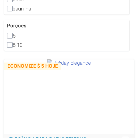
baunilha
Porções
6
8-10
ECONOMIZE
$ 5
HOJE