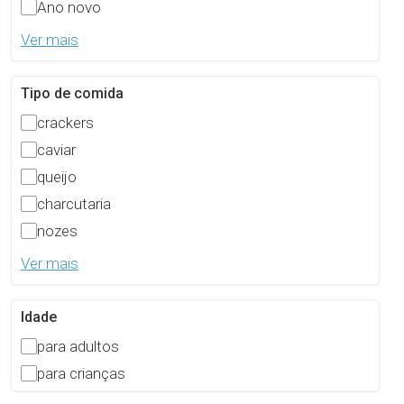
Ano novo
Ver mais
Tipo de comida
crackers
caviar
queijo
charcutaria
nozes
Ver mais
Idade
para adultos
para crianças