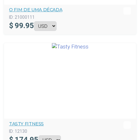
O FIM DE UMA DÉCADA
ID:
21000111
$
99.95
TASTY FITNESS
ID:
12130
$
174.95