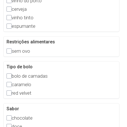
vinho do porto
cerveja
vinho tinto
espumante
Restrições alimentares
sem ovo
Tipo de bolo
bolo de camadas
caramelo
red velvet
Sabor
chocolate
doce