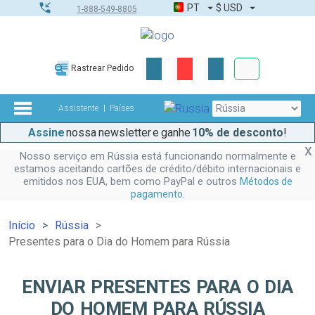
PT
$
USD
1-888-549-8805
Corporativo &
Rastrear Pedido
Kit completo
Assistente
Países
Assine
nossa newsletter e ganhe
10% de desconto
!
Nosso serviço em Rússia está funcionando normalmente e
estamos aceitando cartões de crédito/débito internacionais e
emitidos nos EUA, bem como PayPal e outros
Métodos de
.
pagamento
Início
Rússia
Presentes para o Dia do Homem para Rússia
ENVIAR PRESENTES PARA O DIA
DO HOMEM PARA RÚSSIA