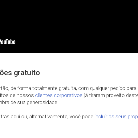
ões gratuito
ão, de forma totalmente gratuita, com qualquer pedido para 
Muitos de nossos
clientes corporativos
já tiraram proveito dest
embra de sua generosidade.
ras aqui ou, alternativamente, você pode
incluir os seus pró