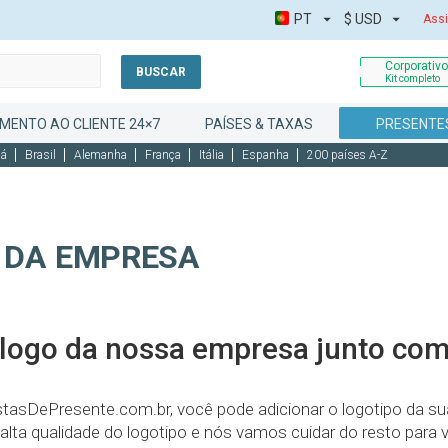
PT
$
USD
Assi
Corporativ
BUSCAR
Kit completo
MENTO AO CLIENTE 24×7
PAÍSES & TAXAS
PRESENTE
dá
Brasil
Alemanha
França
Itália
Espanha
200 países A-Z
 DA EMPRESA
a logo da nossa empresa junto co
tasDePresente.com.br, você pode adicionar o logotipo da su
lta qualidade do logotipo e nós vamos cuidar do resto para 