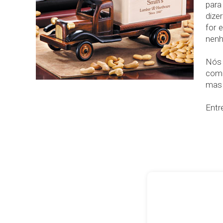
para
dize
for 
nenh
Nós 
com 
mas 
Entr