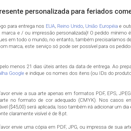
esente personalizada para feriados com
ogo para entrega nos
EUA
,
Reino Unido
,
União Européia
e out
 marca e / ou impressão personalizada)! O pedido mínimo 
gues em todo o mundo, no entanto, também precisaríamos de 
com marca, este serviço só pode ser possível para os pedid
e pelo menos 21 dias úteis antes da data de entrega. Ao prep
nilha Google
e indique os nomes dos itens (ou IDs do produt
favor envie a sua arte apenas em formatos PDF, EPS, JPEG o
arte no formato de cor adequado (CMYK). Nos casos em 
ável ($45,00) será aplicada; Isso também irá adicionar um d
onte claramente visível é de 8 pt.
favor envie uma cópia em PDF, JPG, ou impressa de sua art