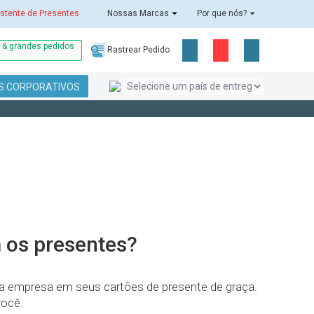
stente de Presentes
Nossas Marcas
Por que nós?
o & grandes pedidos
Rastrear Pedido
S CORPORATIVOS
m os presentes?
a empresa em seus cartões de presente de graça.
você.