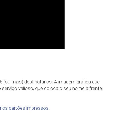
5 (ou mais) destinatários. A imagem gráfica que
e serviço valioso, que coloca o seu nome à frente
prios cartões impressos
.