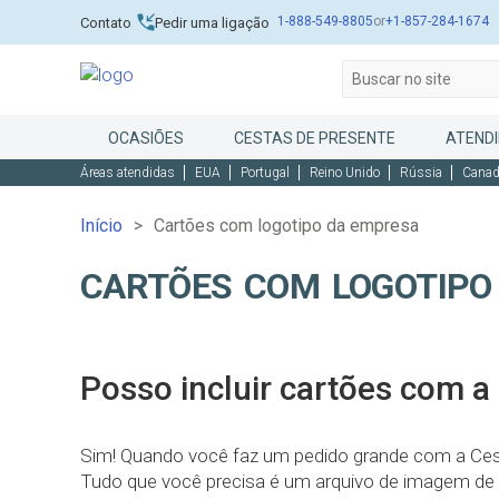
1-888-549-8805
or
+1-857-284-1674
Contato
Pedir uma ligação
OCASIÕES
CESTAS DE PRESENTE
ATENDI
Áreas atendidas
EUA
Portugal
Reino Unido
Rússia
Cana
Início
Cartões com logotipo da empresa
CARTÕES COM LOGOTIPO
Posso incluir cartões com 
Sim! Quando você faz um pedido grande com a Ces
Tudo que você precisa é um arquivo de imagem de a