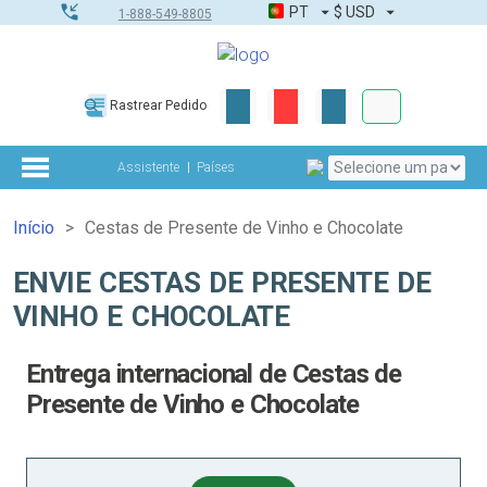
PT
$
USD
1-888-549-8805
Corporativo &
Rastrear Pedido
Kit completo
Assistente
Países
Início
Cestas de Presente de Vinho e Chocolate
ENVIE CESTAS DE PRESENTE DE
VINHO E CHOCOLATE
Entrega internacional de Cestas de
Presente de Vinho e Chocolate