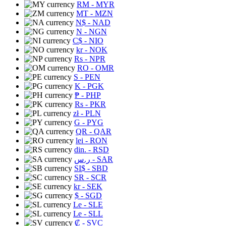
RM
- MYR
MT
- MZN
N$
- NAD
N
- NGN
C$
- NIO
kr
- NOK
Rs
- NPR
RO
- OMR
S
- PEN
K
- PGK
₱
- PHP
Rs
- PKR
zł
- PLN
G
- PYG
QR
- QAR
lei
- RON
din.
- RSD
ر.س
- SAR
SI$
- SBD
SR
- SCR
kr
- SEK
$
- SGD
Le
- SLE
Le
- SLL
₡
- SVC