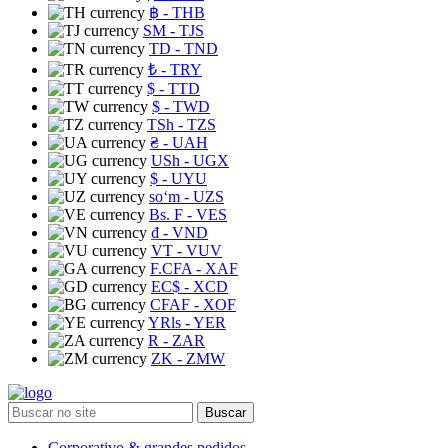
฿
- THB
ЅМ
- TJS
TD
- TND
₺
- TRY
$
- TTD
$
- TWD
TSh
- TZS
₴
- UAH
USh
- UGX
$
- UYU
soʻm
- UZS
Bs. F
- VES
₫
- VND
VT
- VUV
F.CFA
- XAF
EC$
- XCD
CFAF
- XOF
YRls
- YER
R
- ZAR
ZK
- ZMW
Buscar
Corporativo & grandes pedidos