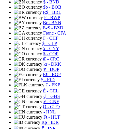
$
- BND
$b
- BOB
R$
- BRL
P
- BWP
Br
- BYN
Bz$
- BZD
Franc
- CFA
₣
- CHF
$
- CLP
¥
- CNY
$
- COP
₡
- CRC
kr
- DKK
₱
- DOP
E£
- EGP
$
- FJD
£
- FKP
₾
- GEL
₵
- GHS
₣
- GNF
Q
- GTQ
- HNL
Ft
- HUF
Rp
- IDR
₹
- INR