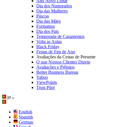
Ano Novo Lunar
Dia dos Namorados
Dia das Mulheres
Páscoa
Dia das Mães
Formatura
Dia dos Pais
Temporada de Casamentos
Volta as Aulas
Black Friday
Festas de Fim de Ano
Avaliações da Cestas de Presente
O que Nossos Clientes Dizem
Avaliações e Prêmios
Better Business Bureau
Yahoo
ViewPoints
Trust Pilot
pt
English
Spanish
German