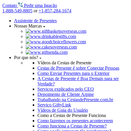
Contato
Pedir uma ligação
1-888-549-8805
or
+1-857-284-1674
Assistente de Presentes
Nossas Marcas
Por que nós?
Vídeos da Cestas de Presente
Cestas de Presente é sobre Conectar Pessoas
Como Enviar Presentes para o Exterior
A Cestas de Presente é Boa Demais para ser
Verdade?
Serviços explicados pelo CEO
Depoimento de Cliente Arpine
Trabalhando na CestasdePresente.com.br
Serviço GiftyLink
Vídeos de Guia do Usuário
Como a Cestas de Presente Funciona
Como fazemos os presentes acontecerem
Como funciona a Cestas de Presente?