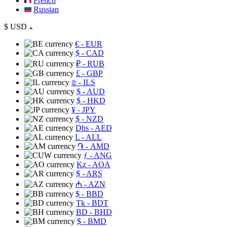
French
Russian
$
USD
€
- EUR
$
- CAD
₽
- RUB
£
- GBP
₪
- ILS
$
- AUD
$
- HKD
¥
- JPY
$
- NZD
Dhs
- AED
L
- ALL
֏
- AMD
ƒ
- ANG
Kz
- AOA
$
- ARS
₼
- AZN
$
- BBD
Tk
- BDT
BD
- BHD
$
- BMD