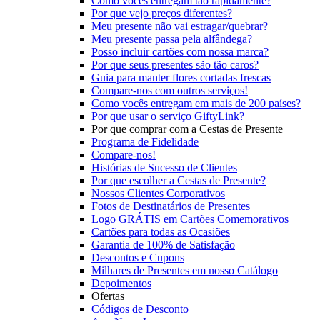
Como vocês entregam tão rapidamente?
Por que vejo preços diferentes?
Meu presente não vai estragar/quebrar?
Meu presente passa pela alfândega?
Posso incluir cartões com nossa marca?
Por que seus presentes são tão caros?
Guia para manter flores cortadas frescas
Compare-nos com outros serviços!
Como vocês entregam em mais de 200 países?
Por que usar o serviço GiftyLink?
Por que comprar com a Cestas de Presente
Programa de Fidelidade
Compare-nos!
Histórias de Sucesso de Clientes
Por que escolher a Cestas de Presente?
Nossos Clientes Corporativos
Fotos de Destinatários de Presentes
Logo GRÁTIS em Cartões Comemorativos
Cartões para todas as Ocasiões
Garantia de 100% de Satisfação
Descontos e Cupons
Milhares de Presentes em nosso Catálogo
Depoimentos
Ofertas
Códigos de Desconto