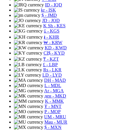
ID
- IQD
kr
- ISK
$
- JMD
JD
- JOD
K Sh
- KES
⃀
- KGS
៛
- KHR
₩
- KRW
KD
- KWD
CI$
- KYD
₸
- KZT
£
- LBP
Rs
- LKR
LD
- LYD
DH
- MAD
L
- MDL
Ar
- MGA
ден
- MKD
K
- MMK
₮
- MNT
P
- MOP
UM
- MRU
Mau
- MUR
$
- MXN