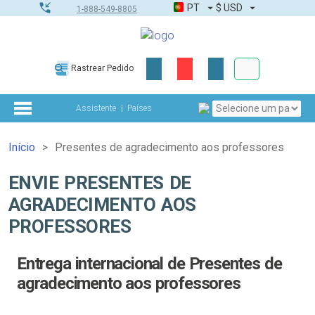
PT
$
USD
1-888-549-8805
Corporativo &
Rastrear Pedido
Kit completo
Assistente
Países
Início
Presentes de agradecimento aos professores
ENVIE PRESENTES DE
AGRADECIMENTO AOS
PROFESSORES
Entrega internacional de Presentes de
agradecimento aos professores