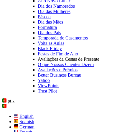
Ano Novo Lunar
Dia dos Namorados
Dia das Mulheres
Páscoa
Dia das Mães
Formatura
Dia dos Pais
Temporada de Casamentos
Volta as Aulas
Black Friday
Festas de Fim de Ano
Avaliações da Cestas de Presente
O que Nossos Clientes Dizem
Avaliações e Prêmios
Better Business Bureau
Yahoo
ViewPoints
Trust Pilot
pt
English
Spanish
German