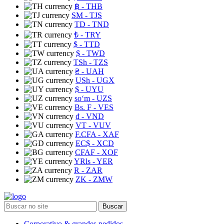
฿
- THB
ЅМ
- TJS
TD
- TND
₺
- TRY
$
- TTD
$
- TWD
TSh
- TZS
₴
- UAH
USh
- UGX
$
- UYU
soʻm
- UZS
Bs. F
- VES
₫
- VND
VT
- VUV
F.CFA
- XAF
EC$
- XCD
CFAF
- XOF
YRls
- YER
R
- ZAR
ZK
- ZMW
Buscar
Corporativo & grandes pedidos