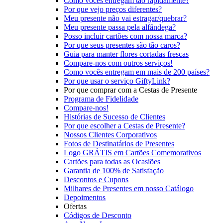
Como vocês entregam tão rapidamente?
Por que vejo preços diferentes?
Meu presente não vai estragar/quebrar?
Meu presente passa pela alfândega?
Posso incluir cartões com nossa marca?
Por que seus presentes são tão caros?
Guia para manter flores cortadas frescas
Compare-nos com outros serviços!
Como vocês entregam em mais de 200 países?
Por que usar o serviço GiftyLink?
Por que comprar com a Cestas de Presente
Programa de Fidelidade
Compare-nos!
Histórias de Sucesso de Clientes
Por que escolher a Cestas de Presente?
Nossos Clientes Corporativos
Fotos de Destinatários de Presentes
Logo GRÁTIS em Cartões Comemorativos
Cartões para todas as Ocasiões
Garantia de 100% de Satisfação
Descontos e Cupons
Milhares de Presentes em nosso Catálogo
Depoimentos
Ofertas
Códigos de Desconto