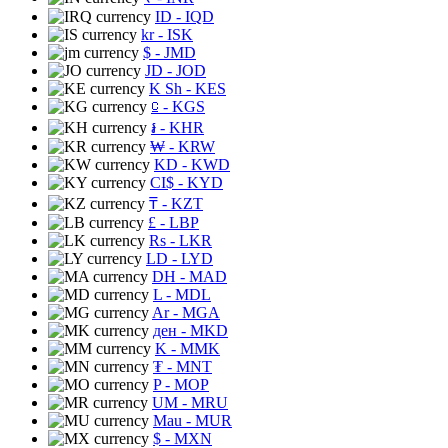
ID
- IQD
kr
- ISK
$
- JMD
JD
- JOD
K Sh
- KES
⃀
- KGS
៛
- KHR
₩
- KRW
KD
- KWD
CI$
- KYD
₸
- KZT
£
- LBP
Rs
- LKR
LD
- LYD
DH
- MAD
L
- MDL
Ar
- MGA
ден
- MKD
K
- MMK
₮
- MNT
P
- MOP
UM
- MRU
Mau
- MUR
$
- MXN