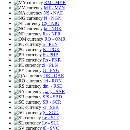
RM
- MYR
MT
- MZN
N$
- NAD
N
- NGN
C$
- NIO
kr
- NOK
Rs
- NPR
RO
- OMR
S
- PEN
K
- PGK
₱
- PHP
Rs
- PKR
zł
- PLN
G
- PYG
QR
- QAR
lei
- RON
din.
- RSD
ر.س
- SAR
SI$
- SBD
SR
- SCR
kr
- SEK
$
- SGD
Le
- SLE
Le
- SLL
₡
- SVC