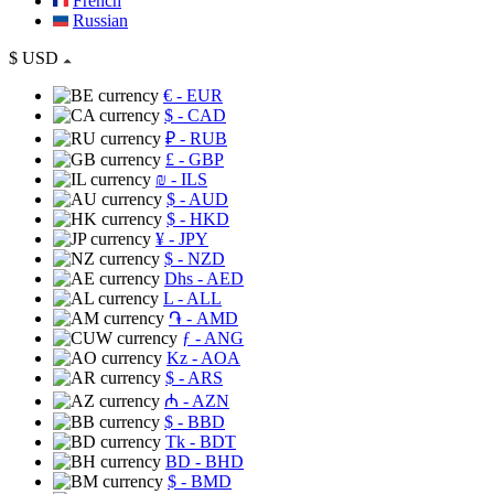
French
Russian
$
USD
€
- EUR
$
- CAD
₽
- RUB
£
- GBP
₪
- ILS
$
- AUD
$
- HKD
¥
- JPY
$
- NZD
Dhs
- AED
L
- ALL
֏
- AMD
ƒ
- ANG
Kz
- AOA
$
- ARS
₼
- AZN
$
- BBD
Tk
- BDT
BD
- BHD
$
- BMD