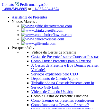
Contato
Pedir uma ligação
1-888-549-8805
or
+1-857-284-1674
Assistente de Presentes
Nossas Marcas
Por que nós?
Vídeos da Cestas de Presente
Cestas de Presente é sobre Conectar Pessoas
Como Enviar Presentes para o Exterior
A Cestas de Presente é Boa Demais para ser
Verdade?
Serviços explicados pelo CEO
Depoimento de Cliente Arpine
Trabalhando na CestasdePresente.com.br
Serviço GiftyLink
Vídeos de Guia do Usuário
Como a Cestas de Presente Funciona
Como fazemos os presentes acontecerem
Como funciona a Cestas de Presente?