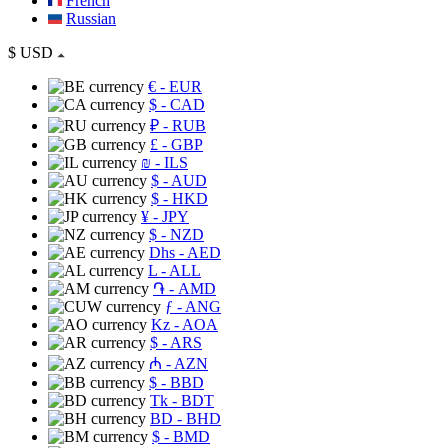
French
Russian
$
USD
€
- EUR
$
- CAD
₽
- RUB
£
- GBP
₪
- ILS
$
- AUD
$
- HKD
¥
- JPY
$
- NZD
Dhs
- AED
L
- ALL
֏
- AMD
ƒ
- ANG
Kz
- AOA
$
- ARS
₼
- AZN
$
- BBD
Tk
- BDT
BD
- BHD
$
- BMD