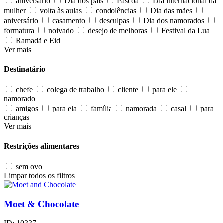
aniversário
Dia dos pais
Páscoa
Dia internacional da
mulher
volta às aulas
condolências
Dia das mães
aniversário
casamento
desculpas
Dia dos namorados
formatura
noivado
desejo de melhoras
Festival da Lua
Ramadã e Eid
Ver mais
Destinatário
chefe
colega de trabalho
cliente
para ele
namorado
amigos
para ela
família
namorada
casal
para
crianças
Ver mais
Restrições alimentares
sem ovo
Limpar todos os filtros
Moet & Chocolate
ID:
10337