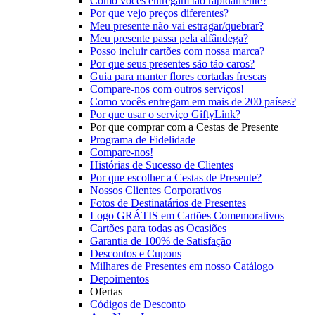
Como vocês entregam tão rapidamente?
Por que vejo preços diferentes?
Meu presente não vai estragar/quebrar?
Meu presente passa pela alfândega?
Posso incluir cartões com nossa marca?
Por que seus presentes são tão caros?
Guia para manter flores cortadas frescas
Compare-nos com outros serviços!
Como vocês entregam em mais de 200 países?
Por que usar o serviço GiftyLink?
Por que comprar com a Cestas de Presente
Programa de Fidelidade
Compare-nos!
Histórias de Sucesso de Clientes
Por que escolher a Cestas de Presente?
Nossos Clientes Corporativos
Fotos de Destinatários de Presentes
Logo GRÁTIS em Cartões Comemorativos
Cartões para todas as Ocasiões
Garantia de 100% de Satisfação
Descontos e Cupons
Milhares de Presentes em nosso Catálogo
Depoimentos
Ofertas
Códigos de Desconto