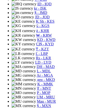
ID
- IQD
kr
- ISK
$
- JMD
JD
- JOD
K Sh
- KES
⃀
- KGS
៛
- KHR
₩
- KRW
KD
- KWD
CI$
- KYD
₸
- KZT
£
- LBP
Rs
- LKR
LD
- LYD
DH
- MAD
L
- MDL
Ar
- MGA
ден
- MKD
K
- MMK
₮
- MNT
P
- MOP
UM
- MRU
Mau
- MUR
$
- MXN