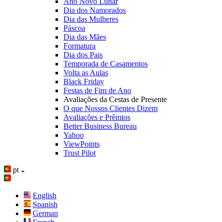
Ano Novo Lunar
Dia dos Namorados
Dia das Mulheres
Páscoa
Dia das Mães
Formatura
Dia dos Pais
Temporada de Casamentos
Volta as Aulas
Black Friday
Festas de Fim de Ano
Avaliações da Cestas de Presente
O que Nossos Clientes Dizem
Avaliações e Prêmios
Better Business Bureau
Yahoo
ViewPoints
Trust Pilot
pt
English
Spanish
German