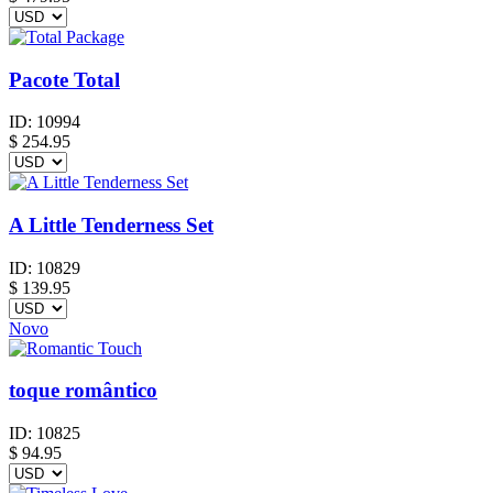
Pacote Total
ID:
10994
$
254.95
A Little Tenderness Set
ID:
10829
$
139.95
Novo
toque romântico
ID:
10825
$
94.95