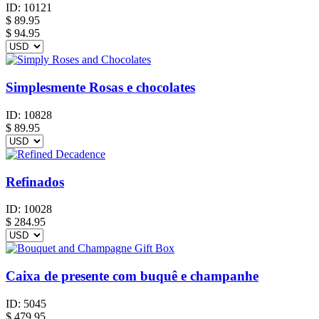
ID:
10121
$
89.95
$ 94.95
Simplesmente Rosas e chocolates
ID:
10828
$
89.95
Refinados
ID:
10028
$
284.95
Caixa de presente com buquê e champanhe
ID:
5045
$
479.95