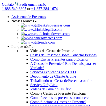
Contato
Pedir uma ligação
1-888-549-8805
or
+1-857-284-1674
Assistente de Presentes
Nossas Marcas
Por que nós?
Vídeos da Cestas de Presente
Cestas de Presente é sobre Conectar Pessoas
Como Enviar Presentes para o Exterior
A Cestas de Presente é Boa Demais para ser
Verdade?
Serviços explicados pelo CEO
Depoimento de Cliente Arpine
Trabalhando na CestasdePresente.com.br
Serviço GiftyLink
Vídeos de Guia do Usuário
Como a Cestas de Presente Funciona
Como fazemos os presentes acontecerem
Como funciona a Cestas de Presente?