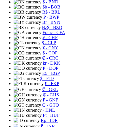
$
- BND
$b
- BOB
R$
- BRL
P
- BWP
Br
- BYN
Bz$
- BZD
Franc
- CFA
₣
- CHF
$
- CLP
¥
- CNY
$
- COP
₡
- CRC
kr
- DKK
₱
- DOP
E£
- EGP
$
- FJD
£
- FKP
₾
- GEL
₵
- GHS
₣
- GNF
Q
- GTQ
- HNL
Ft
- HUF
Rp
- IDR
₹
- INR