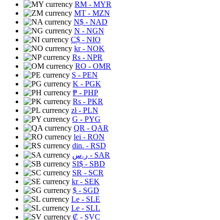
RM
- MYR
MT
- MZN
N$
- NAD
N
- NGN
C$
- NIO
kr
- NOK
Rs
- NPR
RO
- OMR
S
- PEN
K
- PGK
₱
- PHP
Rs
- PKR
zł
- PLN
G
- PYG
QR
- QAR
lei
- RON
din.
- RSD
ر.س
- SAR
SI$
- SBD
SR
- SCR
kr
- SEK
$
- SGD
Le
- SLE
Le
- SLL
₡
- SVC