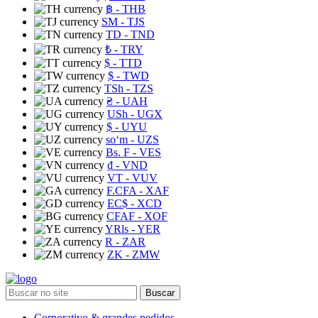
฿
- THB
ЅМ
- TJS
TD
- TND
₺
- TRY
$
- TTD
$
- TWD
TSh
- TZS
₴
- UAH
USh
- UGX
$
- UYU
soʻm
- UZS
Bs. F
- VES
₫
- VND
VT
- VUV
F.CFA
- XAF
EC$
- XCD
CFAF
- XOF
YRls
- YER
R
- ZAR
ZK
- ZMW
Buscar
Corporativo & grandes pedidos