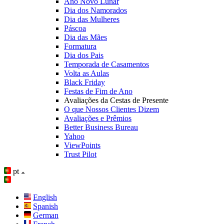
Ano Novo Lunar
Dia dos Namorados
Dia das Mulheres
Páscoa
Dia das Mães
Formatura
Dia dos Pais
Temporada de Casamentos
Volta as Aulas
Black Friday
Festas de Fim de Ano
Avaliações da Cestas de Presente
O que Nossos Clientes Dizem
Avaliações e Prêmios
Better Business Bureau
Yahoo
ViewPoints
Trust Pilot
pt
English
Spanish
German