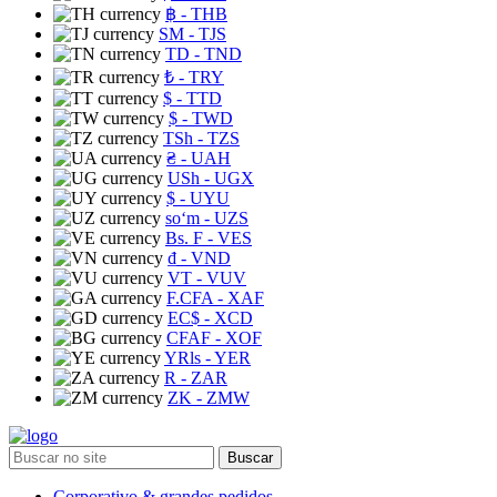
฿
- THB
ЅМ
- TJS
TD
- TND
₺
- TRY
$
- TTD
$
- TWD
TSh
- TZS
₴
- UAH
USh
- UGX
$
- UYU
soʻm
- UZS
Bs. F
- VES
₫
- VND
VT
- VUV
F.CFA
- XAF
EC$
- XCD
CFAF
- XOF
YRls
- YER
R
- ZAR
ZK
- ZMW
Buscar
Corporativo & grandes pedidos