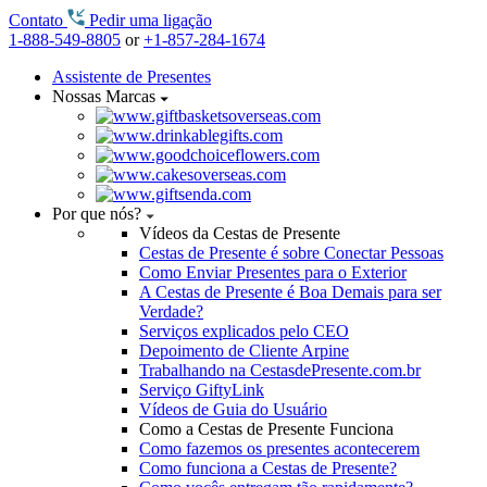
Contato
Pedir uma ligação
1-888-549-8805
or
+1-857-284-1674
Assistente de Presentes
Nossas Marcas
Por que nós?
Vídeos da Cestas de Presente
Cestas de Presente é sobre Conectar Pessoas
Como Enviar Presentes para o Exterior
A Cestas de Presente é Boa Demais para ser
Verdade?
Serviços explicados pelo CEO
Depoimento de Cliente Arpine
Trabalhando na CestasdePresente.com.br
Serviço GiftyLink
Vídeos de Guia do Usuário
Como a Cestas de Presente Funciona
Como fazemos os presentes acontecerem
Como funciona a Cestas de Presente?