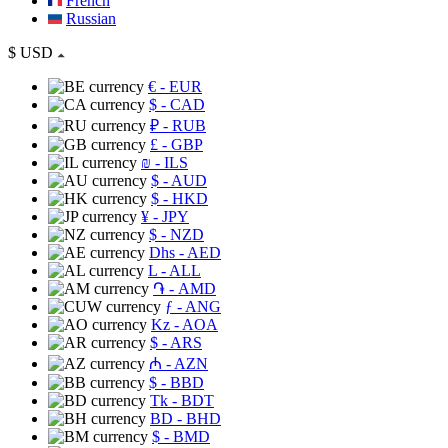
French
Russian
$
USD
€
- EUR
$
- CAD
₽
- RUB
£
- GBP
₪
- ILS
$
- AUD
$
- HKD
¥
- JPY
$
- NZD
Dhs
- AED
L
- ALL
֏
- AMD
ƒ
- ANG
Kz
- AOA
$
- ARS
₼
- AZN
$
- BBD
Tk
- BDT
BD
- BHD
$
- BMD