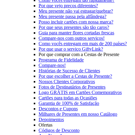
Como vocês entregam tão rapidamente?
Por que vejo preços diferentes?
Meu presente não vai estragar/quebrar?
Meu presente passa pela alfândega?
Posso incluir cartões com nossa marca?
Por que seus presentes são tão caros?
Guia para manter flores cortadas frescas
Compare-nos com outros serviços!
Como vocês entregam em mais de 200 países?
Por que usar o serviço GiftyLink?
Por que comprar com a Cestas de Presente
Programa de Fidelidade
Compare-nos!
Histórias de Sucesso de Clientes
Por que escolher a Cestas de Presente?
Nossos Clientes Corporativos
Fotos de Destinatários de Presentes
Logo GRÁTIS em Cartões Comemorativos
Cartões para todas as Ocasiões
Garantia de 100% de Satisfação
Descontos e Cupons
Milhares de Presentes em nosso Catálogo
Depoimentos
Ofertas
Códigos de Desconto