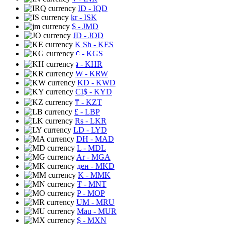
ID
- IQD
kr
- ISK
$
- JMD
JD
- JOD
K Sh
- KES
⃀
- KGS
៛
- KHR
₩
- KRW
KD
- KWD
CI$
- KYD
₸
- KZT
£
- LBP
Rs
- LKR
LD
- LYD
DH
- MAD
L
- MDL
Ar
- MGA
ден
- MKD
K
- MMK
₮
- MNT
P
- MOP
UM
- MRU
Mau
- MUR
$
- MXN