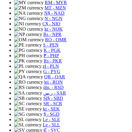
RM
- MYR
MT
- MZN
N$
- NAD
N
- NGN
C$
- NIO
kr
- NOK
Rs
- NPR
RO
- OMR
S
- PEN
K
- PGK
₱
- PHP
Rs
- PKR
zł
- PLN
G
- PYG
QR
- QAR
lei
- RON
din.
- RSD
ر.س
- SAR
SI$
- SBD
SR
- SCR
kr
- SEK
$
- SGD
Le
- SLE
Le
- SLL
₡
- SVC