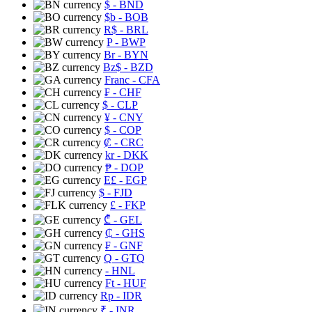
$
- BND
$b
- BOB
R$
- BRL
P
- BWP
Br
- BYN
Bz$
- BZD
Franc
- CFA
₣
- CHF
$
- CLP
¥
- CNY
$
- COP
₡
- CRC
kr
- DKK
₱
- DOP
E£
- EGP
$
- FJD
£
- FKP
₾
- GEL
₵
- GHS
₣
- GNF
Q
- GTQ
- HNL
Ft
- HUF
Rp
- IDR
₹
- INR