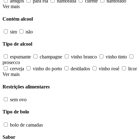
amigos
para ela
namorada
cliente
namorado
Ver mais
Contém alcool
sim
não
Tipo de alcool
espumante
champagne
vinho branco
vinho tinto
prosecco
cerveja
vinho do porto
destilados
vinho rosé
licor
Ver mais
Restrições alimentares
sem ovo
Tipo de bolo
bolo de camadas
Sabor