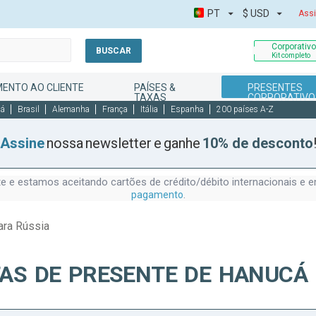
PT
$
USD
Assi
Corporativ
BUSCAR
Kit completo
MENTO AO CLIENTE
PAÍSES &
PRESENTES
TAXAS
CORPORATIVO
dá
Brasil
Alemanha
França
Itália
Espanha
200 países A-Z
Assine
nossa newsletter e ganhe
10% de desconto
 e estamos aceitando cartões de crédito/débito internacionais e
.
pagamento
ara Rússia
TAS DE PRESENTE DE HANUCÁ 