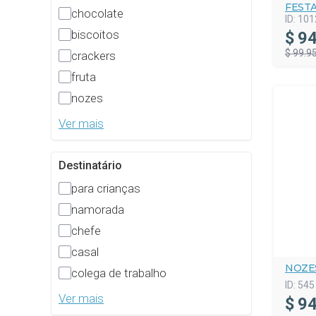
FEST
chocolate
ID:
101
biscoitos
$
94
$ 99.9
crackers
fruta
nozes
Ver mais
Destinatário
para crianças
namorada
chefe
casal
NOZE
colega de trabalho
ID:
545
Ver mais
$
94