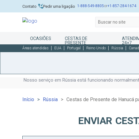
1-888-549-8805
or
+1-857-284-1674
Contato
Pedir uma ligação
OCASIÕES
CESTAS DE
ATENDI
PRESENTE
24×7
Áreas atendidas
EUA
Portugal
Reino Unido
Rússia
Cana
Nosso serviço em Rússia está funcionando normalmente
Início
Rússia
Cestas de Presente de Hanucá p
ENVIAR CES