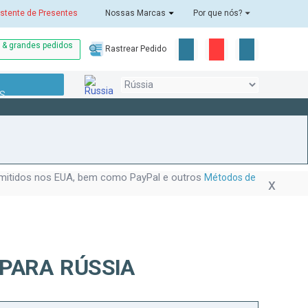
stente de Presentes
Nossas Marcas
Por que nós?
o & grandes pedidos
Rastrear Pedido
S
!
 emitidos nos EUA, bem como PayPal e outros
Métodos de
PARA RÚSSIA