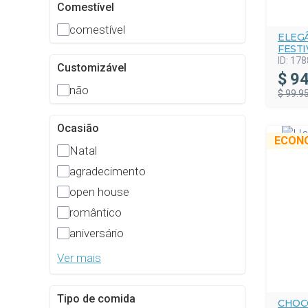
Comestível
comestível
ELEG
FESTI
ID:
178
Customizável
$
94
não
$ 99.9
Ocasião
ECON
Natal
agradecimento
open house
romântico
aniversário
Ver mais
Tipo de comida
CHOC