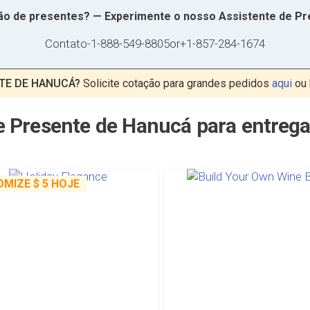
ção de presentes? — Experimente o nosso Assistente de P
Contato
-
1-888-549-8805
or
+1-857-284-1674
NTE DE HANUCÁ?
Solicite cotação para grandes pedidos
aqui
ou 
e Presente de Hanucá para entreg
OMIZE
$ 5
HOJE