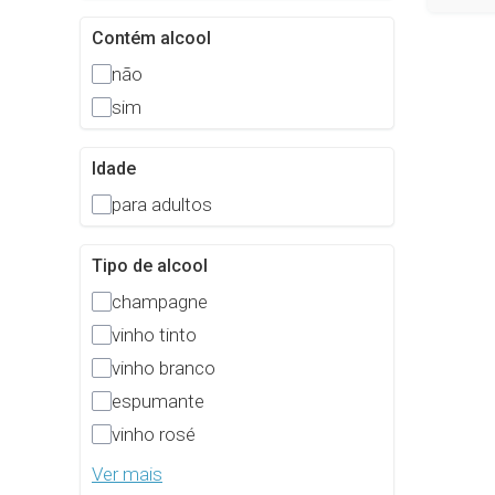
Contém alcool
não
sim
Idade
para adultos
Tipo de alcool
champagne
vinho tinto
vinho branco
espumante
vinho rosé
Ver mais