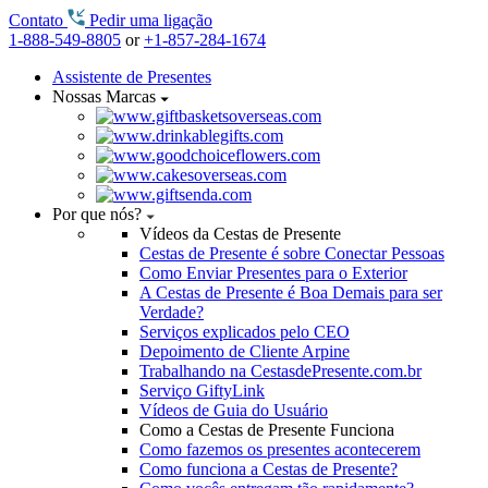
Contato
Pedir uma ligação
1-888-549-8805
or
+1-857-284-1674
Assistente de Presentes
Nossas Marcas
Por que nós?
Vídeos da Cestas de Presente
Cestas de Presente é sobre Conectar Pessoas
Como Enviar Presentes para o Exterior
A Cestas de Presente é Boa Demais para ser
Verdade?
Serviços explicados pelo CEO
Depoimento de Cliente Arpine
Trabalhando na CestasdePresente.com.br
Serviço GiftyLink
Vídeos de Guia do Usuário
Como a Cestas de Presente Funciona
Como fazemos os presentes acontecerem
Como funciona a Cestas de Presente?