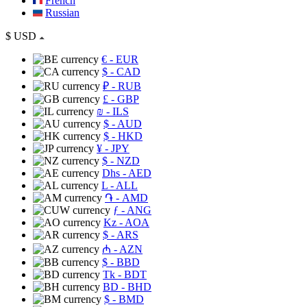
French
Russian
$
USD
€
- EUR
$
- CAD
₽
- RUB
£
- GBP
₪
- ILS
$
- AUD
$
- HKD
¥
- JPY
$
- NZD
Dhs
- AED
L
- ALL
֏
- AMD
ƒ
- ANG
Kz
- AOA
$
- ARS
₼
- AZN
$
- BBD
Tk
- BDT
BD
- BHD
$
- BMD