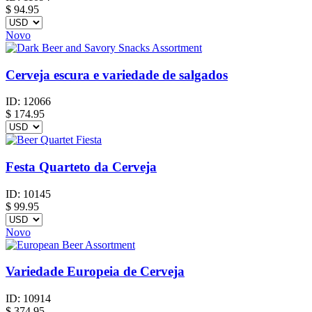
$
94.95
Novo
Cerveja escura e variedade de salgados
ID:
12066
$
174.95
Festa Quarteto da Cerveja
ID:
10145
$
99.95
Novo
Variedade Europeia de Cerveja
ID:
10914
$
374.95