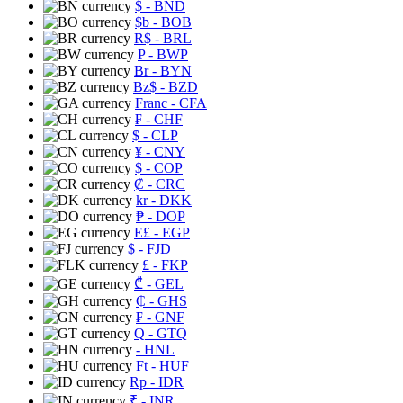
$
- BND
$b
- BOB
R$
- BRL
P
- BWP
Br
- BYN
Bz$
- BZD
Franc
- CFA
₣
- CHF
$
- CLP
¥
- CNY
$
- COP
₡
- CRC
kr
- DKK
₱
- DOP
E£
- EGP
$
- FJD
£
- FKP
₾
- GEL
₵
- GHS
₣
- GNF
Q
- GTQ
- HNL
Ft
- HUF
Rp
- IDR
₹
- INR