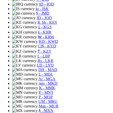
ID
- IQD
kr
- ISK
$
- JMD
JD
- JOD
K Sh
- KES
⃀
- KGS
៛
- KHR
₩
- KRW
KD
- KWD
CI$
- KYD
₸
- KZT
£
- LBP
Rs
- LKR
LD
- LYD
DH
- MAD
L
- MDL
Ar
- MGA
ден
- MKD
K
- MMK
₮
- MNT
P
- MOP
UM
- MRU
Mau
- MUR
$
- MXN