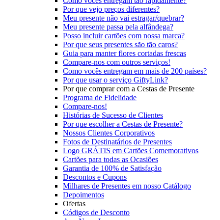
Como vocês entregam tão rapidamente?
Por que vejo preços diferentes?
Meu presente não vai estragar/quebrar?
Meu presente passa pela alfândega?
Posso incluir cartões com nossa marca?
Por que seus presentes são tão caros?
Guia para manter flores cortadas frescas
Compare-nos com outros serviços!
Como vocês entregam em mais de 200 países?
Por que usar o serviço GiftyLink?
Por que comprar com a Cestas de Presente
Programa de Fidelidade
Compare-nos!
Histórias de Sucesso de Clientes
Por que escolher a Cestas de Presente?
Nossos Clientes Corporativos
Fotos de Destinatários de Presentes
Logo GRÁTIS em Cartões Comemorativos
Cartões para todas as Ocasiões
Garantia de 100% de Satisfação
Descontos e Cupons
Milhares de Presentes em nosso Catálogo
Depoimentos
Ofertas
Códigos de Desconto