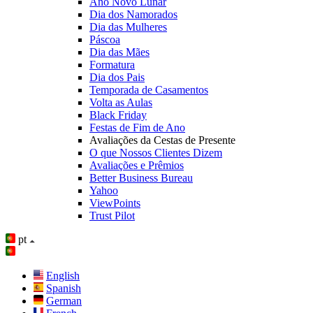
Ano Novo Lunar
Dia dos Namorados
Dia das Mulheres
Páscoa
Dia das Mães
Formatura
Dia dos Pais
Temporada de Casamentos
Volta as Aulas
Black Friday
Festas de Fim de Ano
Avaliações da Cestas de Presente
O que Nossos Clientes Dizem
Avaliações e Prêmios
Better Business Bureau
Yahoo
ViewPoints
Trust Pilot
pt
English
Spanish
German