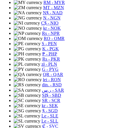
RM
- MYR
MT
- MZN
N$
- NAD
N
- NGN
C$
- NIO
kr
- NOK
Rs
- NPR
RO
- OMR
S
- PEN
K
- PGK
₱
- PHP
Rs
- PKR
zł
- PLN
G
- PYG
QR
- QAR
lei
- RON
din.
- RSD
ر.س
- SAR
SI$
- SBD
SR
- SCR
kr
- SEK
$
- SGD
Le
- SLE
Le
- SLL
₡
- SVC