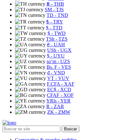
฿
- THB
ЅМ
- TJS
TD
- TND
₺
- TRY
$
- TTD
$
- TWD
TSh
- TZS
₴
- UAH
USh
- UGX
$
- UYU
soʻm
- UZS
Bs. F
- VES
₫
- VND
VT
- VUV
F.CFA
- XAF
EC$
- XCD
CFAF
- XOF
YRls
- YER
R
- ZAR
ZK
- ZMW
Buscar
Corporativo & grandes pedidos