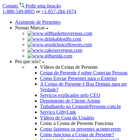
Contato
Pedir uma ligação
1-888-549-8805
or
+1-857-284-1674
Assistente de Presentes
Nossas Marcas
Por que nós?
Vídeos da Cestas de Presente
Cestas de Presente é sobre Conectar Pessoas
Como Enviar Presentes para o Exterior
A Cestas de Presente é Boa Demais para ser
Verdade?
Serviços explicados pelo CEO
Depoimento de Cliente Arpine
Trabalhando na CestasdePresente.com.br
Serviço GiftyLink
Vídeos de Guia do Usuário
Como a Cestas de Presente Funciona
Como fazemos os presentes acontecerem
Como funciona a Cestas de Presente?