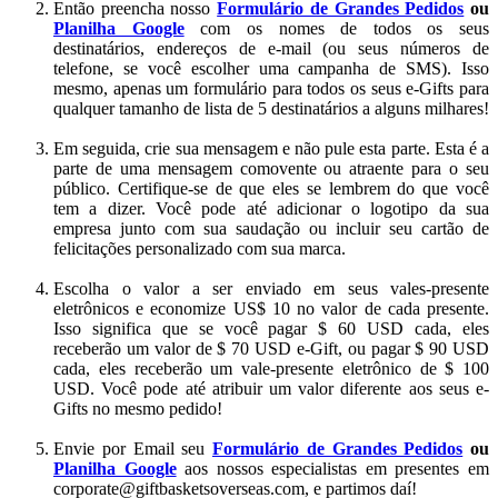
Então preencha nosso
Formulário de Grandes Pedidos
ou
Planilha Google
com os nomes de todos os seus
destinatários, endereços de e-mail (ou seus números de
telefone, se você escolher uma campanha de SMS). Isso
mesmo, apenas um formulário para todos os seus e-Gifts para
qualquer tamanho de lista de 5 destinatários a alguns milhares!
Em seguida, crie sua mensagem e não pule esta parte. Esta é a
parte de uma mensagem comovente ou atraente para o seu
público. Certifique-se de que eles se lembrem do que você
tem a dizer. Você pode até adicionar o logotipo da sua
empresa junto com sua saudação ou incluir seu cartão de
felicitações personalizado com sua marca.
Escolha o valor a ser enviado em seus vales-presente
eletrônicos e economize US$ 10 no valor de cada presente.
Isso significa que se você pagar $ 60 USD cada, eles
receberão um valor de $ 70 USD e-Gift, ou pagar $ 90 USD
cada, eles receberão um vale-presente eletrônico de $ 100
USD. Você pode até atribuir um valor diferente aos seus e-
Gifts no mesmo pedido!
Envie por Email seu
Formulário de Grandes Pedidos
ou
Planilha Google
aos nossos especialistas em presentes em
corporate@giftbasketsoverseas.com
, e partimos daí!