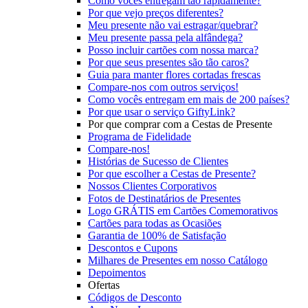
Como vocês entregam tão rapidamente?
Por que vejo preços diferentes?
Meu presente não vai estragar/quebrar?
Meu presente passa pela alfândega?
Posso incluir cartões com nossa marca?
Por que seus presentes são tão caros?
Guia para manter flores cortadas frescas
Compare-nos com outros serviços!
Como vocês entregam em mais de 200 países?
Por que usar o serviço GiftyLink?
Por que comprar com a Cestas de Presente
Programa de Fidelidade
Compare-nos!
Histórias de Sucesso de Clientes
Por que escolher a Cestas de Presente?
Nossos Clientes Corporativos
Fotos de Destinatários de Presentes
Logo GRÁTIS em Cartões Comemorativos
Cartões para todas as Ocasiões
Garantia de 100% de Satisfação
Descontos e Cupons
Milhares de Presentes em nosso Catálogo
Depoimentos
Ofertas
Códigos de Desconto