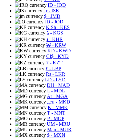
ID
- IQD
kr
- ISK
$
- JMD
JD
- JOD
K Sh
- KES
⃀
- KGS
៛
- KHR
₩
- KRW
KD
- KWD
CI$
- KYD
₸
- KZT
£
- LBP
Rs
- LKR
LD
- LYD
DH
- MAD
L
- MDL
Ar
- MGA
ден
- MKD
K
- MMK
₮
- MNT
P
- MOP
UM
- MRU
Mau
- MUR
$
- MXN