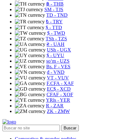
฿
- THB
ЅМ
- TJS
TD
- TND
₺
- TRY
$
- TTD
$
- TWD
TSh
- TZS
₴
- UAH
USh
- UGX
$
- UYU
soʻm
- UZS
Bs. F
- VES
₫
- VND
VT
- VUV
F.CFA
- XAF
EC$
- XCD
CFAF
- XOF
YRls
- YER
R
- ZAR
ZK
- ZMW
Buscar
Corporativo & grandes pedidos