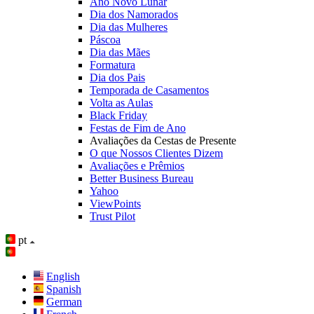
Ano Novo Lunar
Dia dos Namorados
Dia das Mulheres
Páscoa
Dia das Mães
Formatura
Dia dos Pais
Temporada de Casamentos
Volta as Aulas
Black Friday
Festas de Fim de Ano
Avaliações da Cestas de Presente
O que Nossos Clientes Dizem
Avaliações e Prêmios
Better Business Bureau
Yahoo
ViewPoints
Trust Pilot
pt
English
Spanish
German