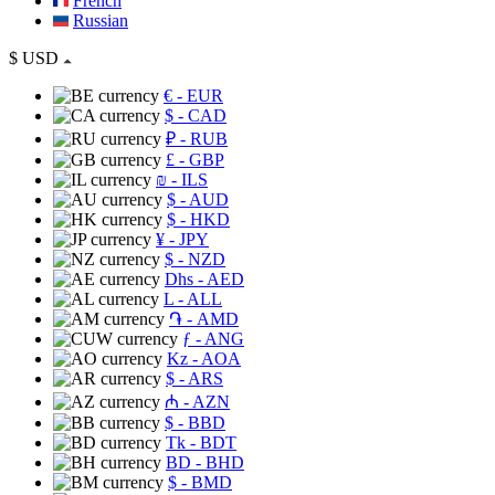
French
Russian
$
USD
€
- EUR
$
- CAD
₽
- RUB
£
- GBP
₪
- ILS
$
- AUD
$
- HKD
¥
- JPY
$
- NZD
Dhs
- AED
L
- ALL
֏
- AMD
ƒ
- ANG
Kz
- AOA
$
- ARS
₼
- AZN
$
- BBD
Tk
- BDT
BD
- BHD
$
- BMD