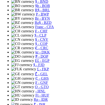
$
- BND
$b
- BOB
R$
- BRL
P
- BWP
Br
- BYN
Bz$
- BZD
Franc
- CFA
₣
- CHF
$
- CLP
¥
- CNY
$
- COP
₡
- CRC
kr
- DKK
₱
- DOP
E£
- EGP
$
- FJD
£
- FKP
₾
- GEL
₵
- GHS
₣
- GNF
Q
- GTQ
- HNL
Ft
- HUF
Rp
- IDR
₹
- INR