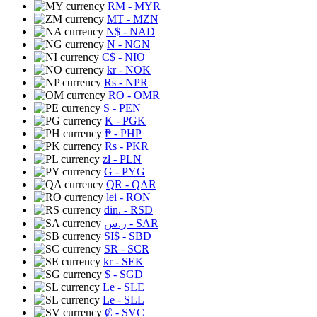
RM
- MYR
MT
- MZN
N$
- NAD
N
- NGN
C$
- NIO
kr
- NOK
Rs
- NPR
RO
- OMR
S
- PEN
K
- PGK
₱
- PHP
Rs
- PKR
zł
- PLN
G
- PYG
QR
- QAR
lei
- RON
din.
- RSD
ر.س
- SAR
SI$
- SBD
SR
- SCR
kr
- SEK
$
- SGD
Le
- SLE
Le
- SLL
₡
- SVC