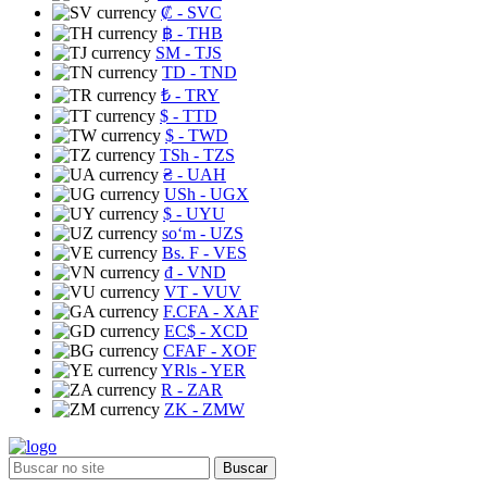
₡
- SVC
฿
- THB
ЅМ
- TJS
TD
- TND
₺
- TRY
$
- TTD
$
- TWD
TSh
- TZS
₴
- UAH
USh
- UGX
$
- UYU
soʻm
- UZS
Bs. F
- VES
₫
- VND
VT
- VUV
F.CFA
- XAF
EC$
- XCD
CFAF
- XOF
YRls
- YER
R
- ZAR
ZK
- ZMW
Buscar