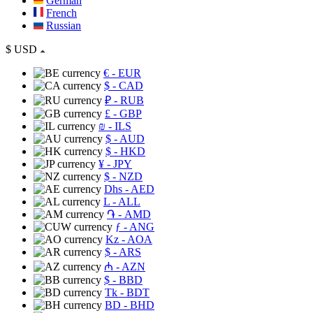
German
French
Russian
$
USD
€
- EUR
$
- CAD
₽
- RUB
£
- GBP
₪
- ILS
$
- AUD
$
- HKD
¥
- JPY
$
- NZD
Dhs
- AED
L
- ALL
֏
- AMD
ƒ
- ANG
Kz
- AOA
$
- ARS
₼
- AZN
$
- BBD
Tk
- BDT
BD
- BHD