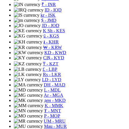
₹
- INR
ID
- IQD
kr
- ISK
$
- JMD
JD
- JOD
K Sh
- KES
⃀
- KGS
៛
- KHR
₩
- KRW
KD
- KWD
CI$
- KYD
₸
- KZT
£
- LBP
Rs
- LKR
LD
- LYD
DH
- MAD
L
- MDL
Ar
- MGA
ден
- MKD
K
- MMK
₮
- MNT
P
- MOP
UM
- MRU
Mau
- MUR