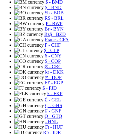
$
- BMD
$
- BND
$b
- BOB
R$
- BRL
P
- BWP
Br
- BYN
Bz$
- BZD
Franc
- CFA
₣
- CHF
$
- CLP
¥
- CNY
$
- COP
₡
- CRC
kr
- DKK
₱
- DOP
E£
- EGP
$
- FJD
£
- FKP
₾
- GEL
₵
- GHS
₣
- GNF
Q
- GTQ
- HNL
Ft
- HUF
Rp
- IDR