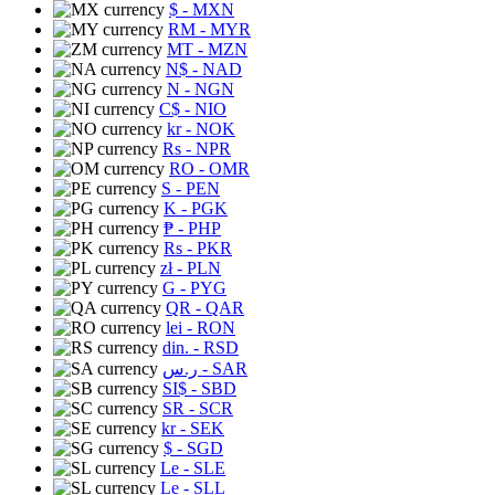
$
- MXN
RM
- MYR
MT
- MZN
N$
- NAD
N
- NGN
C$
- NIO
kr
- NOK
Rs
- NPR
RO
- OMR
S
- PEN
K
- PGK
₱
- PHP
Rs
- PKR
zł
- PLN
G
- PYG
QR
- QAR
lei
- RON
din.
- RSD
ر.س
- SAR
SI$
- SBD
SR
- SCR
kr
- SEK
$
- SGD
Le
- SLE
Le
- SLL