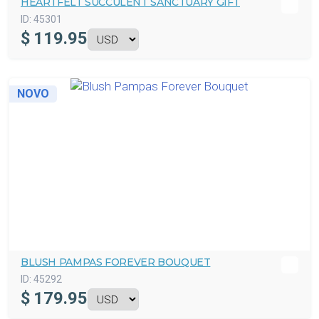
HEARTFELT SUCCULENT SANCTUARY GIFT
ID:
45301
$
119.95
NOVO
BLUSH PAMPAS FOREVER BOUQUET
ID:
45292
$
179.95