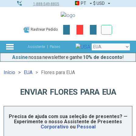
PT
$
USD
1-888-549-8805
Corporativo &
Rastrear Pedido
Kit completo
Assistente
Países
Assine
nossa newsletter e ganhe
10% de desconto
!
Início
EUA
Flores para EUA
ENVIAR FLORES PARA EUA
Precisa de ajuda com sua seleção de presentes? —
Experimente o nosso Assistente de Presentes
Corporativo
ou
Pessoal