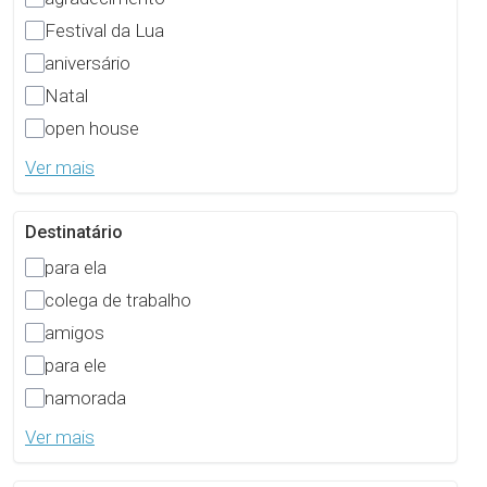
Festival da Lua
aniversário
Natal
open house
Ver mais
Destinatário
para ela
colega de trabalho
amigos
para ele
namorada
Ver mais