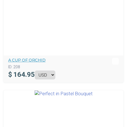
A CUP OF ORCHID
ID:
208
$
164.95