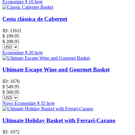
Economize
$ 10
hoje
Cesta clássica de Cabernet
ID:
11611
$
199.95
$ 209.95
Economize
$ 20
hoje
Ultimate Escape Wine and Gourmet Basket
ID:
1676
$
549.95
$ 569.95
Novo
Economize
$ 35
hoje
Ultimate Holiday Basket with Ferrari-Carano
ID:
1072