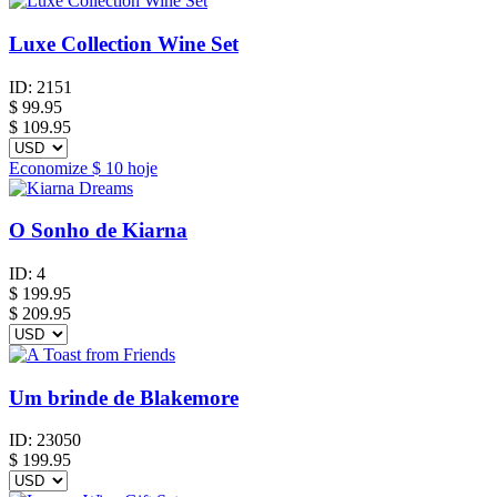
Luxe Collection Wine Set
ID:
2151
$
99.95
$ 109.95
Economize
$ 10
hoje
O Sonho de Kiarna
ID:
4
$
199.95
$ 209.95
Um brinde de Blakemore
ID:
23050
$
199.95