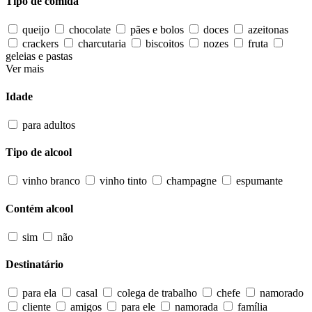
Tipo de comida
queijo
chocolate
pães e bolos
doces
azeitonas
crackers
charcutaria
biscoitos
nozes
fruta
geleias e pastas
Ver mais
Idade
para adultos
Tipo de alcool
vinho branco
vinho tinto
champagne
espumante
Contém alcool
sim
não
Destinatário
para ela
casal
colega de trabalho
chefe
namorado
cliente
amigos
para ele
namorada
família