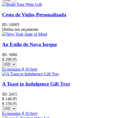
Cesta de Vinho Personalizada
ID:
10005
Defina seu orçamento
Ao Estilo de Nova Iorque
ID:
5000
$
299.95
Economize
$ 10
hoje
A Toast to Indulgence Gift Tray
ID:
2415
$
149.95
$ 159.95
Economize
$ 10
hoje