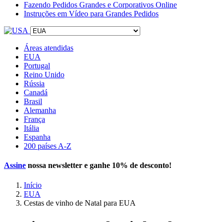
Fazendo Pedidos Grandes e Corporativos Online
Instruções em Vídeo para Grandes Pedidos
Áreas atendidas
EUA
Portugal
Reino Unido
Rússia
Canadá
Brasil
Alemanha
França
Itália
Espanha
200 países A-Z
Assine
nossa newsletter e ganhe
10% de desconto
!
Início
EUA
Cestas de vinho de Natal para EUA