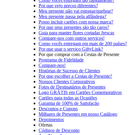
Como vocês entregam tão rapidamente?
Por que vejo preços diferentes?
Meu presente não vai estragar/quebrar?
Meu presente passa pela alfândega?
Posso incluir cartões com nossa marca?
Por que seus presentes são tão caros?
Guia para manter flores cortadas frescas
Compare-nos com outros serviços!
Como vocês entregam em mais de 200 países?
Por que usar o serviço GiftyLink?
Por que comprar com a Cestas de Presente
Programa de Fidelidade
Compare-nos!
Histórias de Sucesso de Clientes
Por que escolher a Cestas de Presente?
Nossos Clientes Corporativos
Fotos de Destinatários de Presentes
Logo GRÁTIS em Cartões Comemorativos
Cartões para todas as Ocasiões
Garantia de 100% de Satisfação
Descontos e Cupons
Milhares de Presentes em nosso Catálogo
Depoimentos
Ofertas
Códigos de Desconto