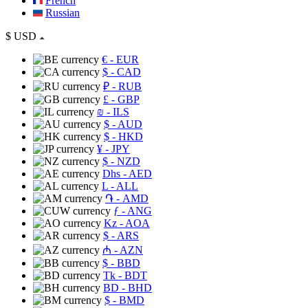
French
Russian
$
USD
€
- EUR
$
- CAD
₽
- RUB
£
- GBP
₪
- ILS
$
- AUD
$
- HKD
¥
- JPY
$
- NZD
Dhs
- AED
L
- ALL
֏
- AMD
ƒ
- ANG
Kz
- AOA
$
- ARS
₼
- AZN
$
- BBD
Tk
- BDT
BD
- BHD
$
- BMD