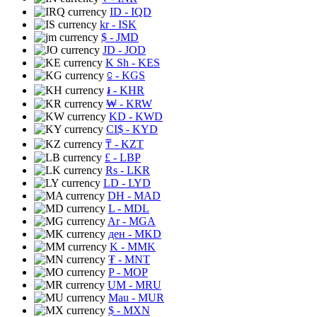
ID
- IQD
kr
- ISK
$
- JMD
JD
- JOD
K Sh
- KES
⃀
- KGS
៛
- KHR
₩
- KRW
KD
- KWD
CI$
- KYD
₸
- KZT
£
- LBP
Rs
- LKR
LD
- LYD
DH
- MAD
L
- MDL
Ar
- MGA
ден
- MKD
K
- MMK
₮
- MNT
P
- MOP
UM
- MRU
Mau
- MUR
$
- MXN