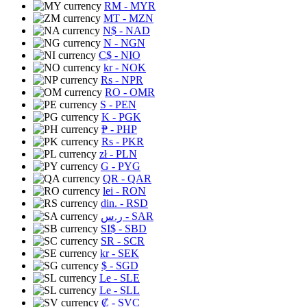
RM
- MYR
MT
- MZN
N$
- NAD
N
- NGN
C$
- NIO
kr
- NOK
Rs
- NPR
RO
- OMR
S
- PEN
K
- PGK
₱
- PHP
Rs
- PKR
zł
- PLN
G
- PYG
QR
- QAR
lei
- RON
din.
- RSD
ر.س
- SAR
SI$
- SBD
SR
- SCR
kr
- SEK
$
- SGD
Le
- SLE
Le
- SLL
₡
- SVC