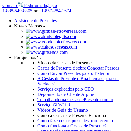
Contato
Pedir uma ligação
1-888-549-8805
or
+1-857-284-1674
Assistente de Presentes
Nossas Marcas
Por que nós?
Vídeos da Cestas de Presente
Cestas de Presente é sobre Conectar Pessoas
Como Enviar Presentes para o Exterior
A Cestas de Presente é Boa Demais para ser
Verdade?
Serviços explicados pelo CEO
Depoimento de Cliente Arpine
Trabalhando na CestasdePresente.com.br
Serviço GiftyLink
Vídeos de Guia do Usuário
Como a Cestas de Presente Funciona
Como fazemos os presentes acontecerem
Como funciona a Cestas de Presente?