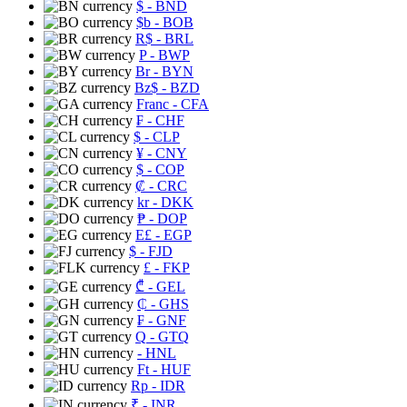
$
- BND
$b
- BOB
R$
- BRL
P
- BWP
Br
- BYN
Bz$
- BZD
Franc
- CFA
₣
- CHF
$
- CLP
¥
- CNY
$
- COP
₡
- CRC
kr
- DKK
₱
- DOP
E£
- EGP
$
- FJD
£
- FKP
₾
- GEL
₵
- GHS
₣
- GNF
Q
- GTQ
- HNL
Ft
- HUF
Rp
- IDR
₹
- INR