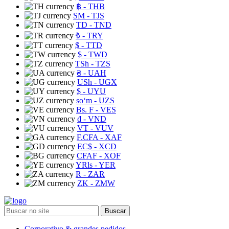
฿
- THB
ЅМ
- TJS
TD
- TND
₺
- TRY
$
- TTD
$
- TWD
TSh
- TZS
₴
- UAH
USh
- UGX
$
- UYU
soʻm
- UZS
Bs. F
- VES
₫
- VND
VT
- VUV
F.CFA
- XAF
EC$
- XCD
CFAF
- XOF
YRls
- YER
R
- ZAR
ZK
- ZMW
Buscar
Corporativo & grandes pedidos