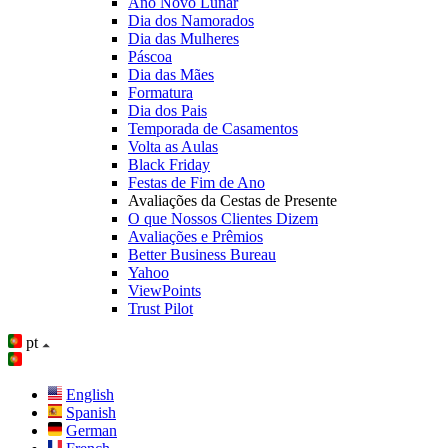
Ano Novo Lunar
Dia dos Namorados
Dia das Mulheres
Páscoa
Dia das Mães
Formatura
Dia dos Pais
Temporada de Casamentos
Volta as Aulas
Black Friday
Festas de Fim de Ano
Avaliações da Cestas de Presente
O que Nossos Clientes Dizem
Avaliações e Prêmios
Better Business Bureau
Yahoo
ViewPoints
Trust Pilot
pt
English
Spanish
German