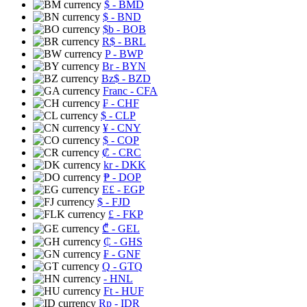
$
- BMD
$
- BND
$b
- BOB
R$
- BRL
P
- BWP
Br
- BYN
Bz$
- BZD
Franc
- CFA
₣
- CHF
$
- CLP
¥
- CNY
$
- COP
₡
- CRC
kr
- DKK
₱
- DOP
E£
- EGP
$
- FJD
£
- FKP
₾
- GEL
₵
- GHS
₣
- GNF
Q
- GTQ
- HNL
Ft
- HUF
Rp
- IDR