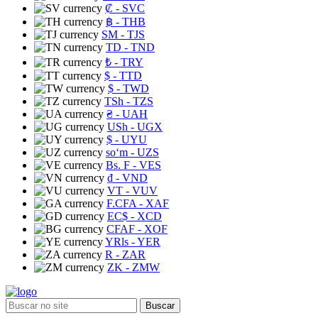
₡
- SVC
฿
- THB
ЅМ
- TJS
TD
- TND
₺
- TRY
$
- TTD
$
- TWD
TSh
- TZS
₴
- UAH
USh
- UGX
$
- UYU
soʻm
- UZS
Bs. F
- VES
₫
- VND
VT
- VUV
F.CFA
- XAF
EC$
- XCD
CFAF
- XOF
YRls
- YER
R
- ZAR
ZK
- ZMW
Buscar