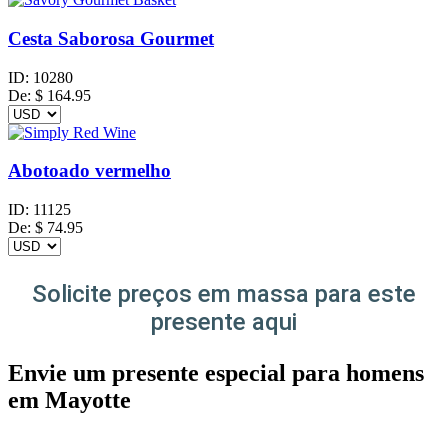
Cesta Saborosa Gourmet
ID:
10280
De:
$
164.95
Abotoado vermelho
ID:
11125
De:
$
74.95
Solicite preços em massa para este
presente aqui
Envie um presente especial para homens
em Mayotte