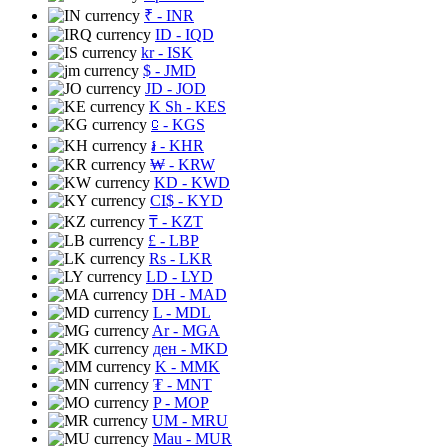
₹
- INR
ID
- IQD
kr
- ISK
$
- JMD
JD
- JOD
K Sh
- KES
⃀
- KGS
៛
- KHR
₩
- KRW
KD
- KWD
CI$
- KYD
₸
- KZT
£
- LBP
Rs
- LKR
LD
- LYD
DH
- MAD
L
- MDL
Ar
- MGA
ден
- MKD
K
- MMK
₮
- MNT
P
- MOP
UM
- MRU
Mau
- MUR