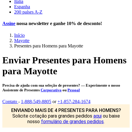
Itália
Espanha
200 países A-Z
Assine
nossa newsletter e ganhe
10% de desconto
!
Início
Mayotte
Presentes para Homens para Mayotte
Enviar Presentes para Homens
para Mayotte
Precisa de ajuda com sua seleção de presentes? — Experimente o nosso
Assistente de Presentes
Corporativo
ou
Pessoal
Contato
-
1-888-549-8805
or
+1-857-284-1674
ENVIANDO MAIS DE 4 PRESENTES PARA HOMENS?
Solicite cotação para grandes pedidos
aqui
ou baixe
nosso
formulário de grandes pedidos
.