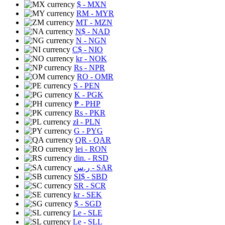
$
- MXN
RM
- MYR
MT
- MZN
N$
- NAD
N
- NGN
C$
- NIO
kr
- NOK
Rs
- NPR
RO
- OMR
S
- PEN
K
- PGK
₱
- PHP
Rs
- PKR
zł
- PLN
G
- PYG
QR
- QAR
lei
- RON
din.
- RSD
ر.س
- SAR
SI$
- SBD
SR
- SCR
kr
- SEK
$
- SGD
Le
- SLE
Le
- SLL