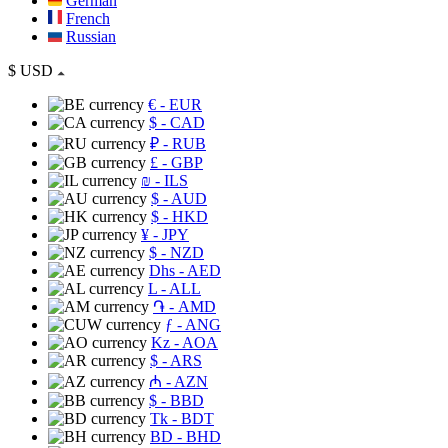
German
French
Russian
$
USD
€
- EUR
$
- CAD
₽
- RUB
£
- GBP
₪
- ILS
$
- AUD
$
- HKD
¥
- JPY
$
- NZD
Dhs
- AED
L
- ALL
֏
- AMD
ƒ
- ANG
Kz
- AOA
$
- ARS
₼
- AZN
$
- BBD
Tk
- BDT
BD
- BHD