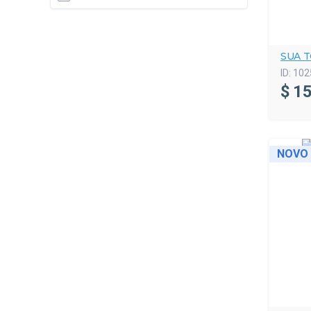
SUA 
ID:
102
$
15
NOVO