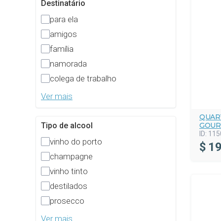
Destinatário
para ela
amigos
família
namorada
colega de trabalho
Ver mais
QUAR
GOUR
Tipo de alcool
ID:
115
vinho do porto
$
19
champagne
vinho tinto
destilados
prosecco
Ver mais