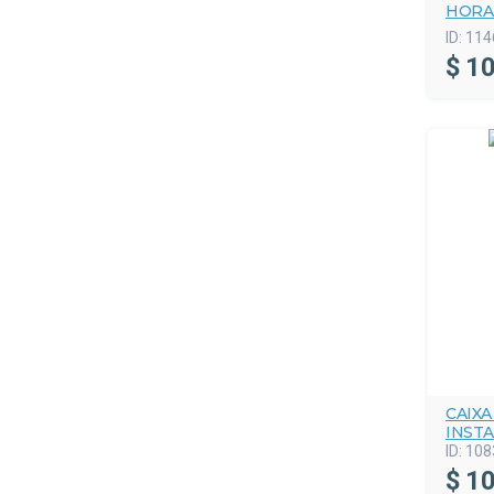
HORA
ID:
114
$
10
CAIX
INST
ID:
108
$
10