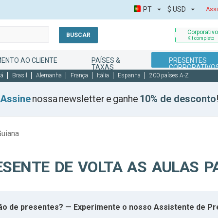
PT
$
USD
Assi
Corporativ
BUSCAR
Kit completo
ENTO AO CLIENTE
PAÍSES &
PRESENTES
TAXAS
CORPORATIVO
dá
Brasil
Alemanha
França
Itália
Espanha
200 países A-Z
Assine
nossa newsletter e ganhe
10% de desconto
Guiana
ESENTE DE VOLTA AS AULAS P
ção de presentes? — Experimente o nosso Assistente de P