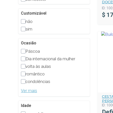
DOCE
ID:
100
Customizável
$
17
não
sim
Ocasião
Páscoa
Dia internacional da mulher
volta às aulas
romântico
condolências
Ver mais
CEST
PERS
ID:
100
Idade
Def