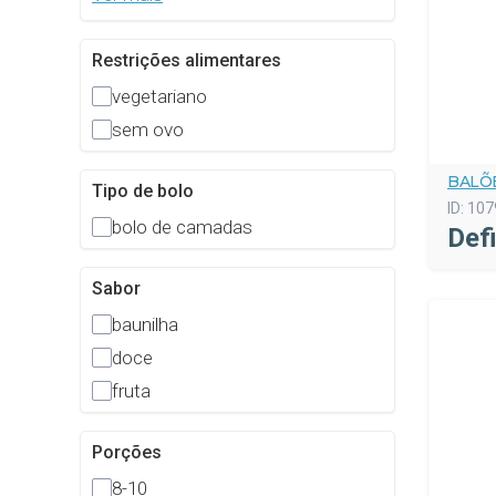
Restrições alimentares
vegetariano
sem ovo
BALÕ
Tipo de bolo
ID:
107
bolo de camadas
Def
Sabor
baunilha
doce
fruta
Porções
8-10