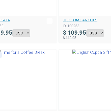
TORTA
TLC COM LANCHES
53
ID:
100263
9.95
$
109.95
$ 119.95