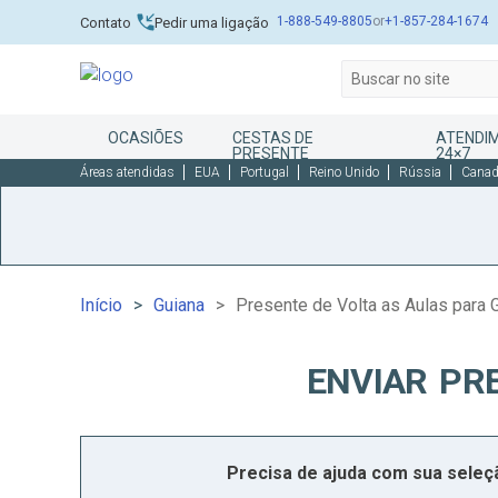
1-888-549-8805
or
+1-857-284-1674
Contato
Pedir uma ligação
OCASIÕES
CESTAS DE
ATENDIM
PRESENTE
24×7
Áreas atendidas
EUA
Portugal
Reino Unido
Rússia
Cana
Início
Guiana
Presente de Volta as Aulas para 
ENVIAR PR
Precisa de ajuda com sua sele