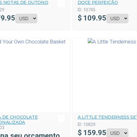
S NOTAS DE OUTONO
DOCE PERFEIÇÃO
29
ID:
10745
9.95
$
109.95
A DE CHOCOLATE
A LITTLE TENDERNESS SE
ONALIZADA
ID:
10829
03
$
159.95
ina seu orçamento