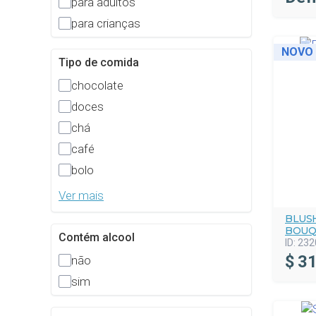
para adultos
para crianças
NOVO
Tipo de comida
chocolate
doces
chá
café
bolo
Ver mais
BLUS
BOUQ
Contém alcool
ID:
232
$
31
não
sim