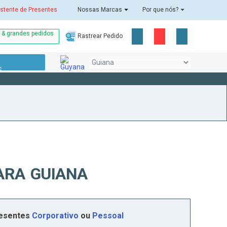
stente de Presentes
Nossas Marcas
Por que nós?
o & grandes pedidos
Rastrear Pedido
S
!
ARA GUIANA
resentes
Corporativo
ou
Pessoal