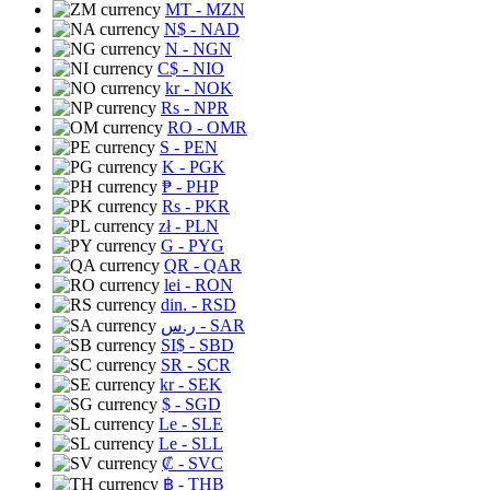
MT
- MZN
N$
- NAD
N
- NGN
C$
- NIO
kr
- NOK
Rs
- NPR
RO
- OMR
S
- PEN
K
- PGK
₱
- PHP
Rs
- PKR
zł
- PLN
G
- PYG
QR
- QAR
lei
- RON
din.
- RSD
ر.س
- SAR
SI$
- SBD
SR
- SCR
kr
- SEK
$
- SGD
Le
- SLE
Le
- SLL
₡
- SVC
฿
- THB