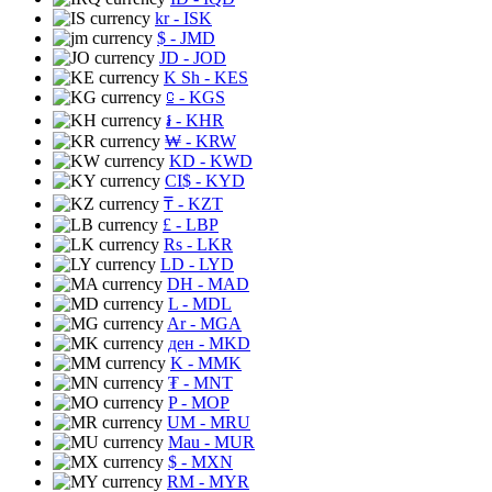
kr
- ISK
$
- JMD
JD
- JOD
K Sh
- KES
⃀
- KGS
៛
- KHR
₩
- KRW
KD
- KWD
CI$
- KYD
₸
- KZT
£
- LBP
Rs
- LKR
LD
- LYD
DH
- MAD
L
- MDL
Ar
- MGA
ден
- MKD
K
- MMK
₮
- MNT
P
- MOP
UM
- MRU
Mau
- MUR
$
- MXN
RM
- MYR