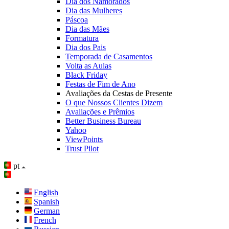
Dia dos Namorados
Dia das Mulheres
Páscoa
Dia das Mães
Formatura
Dia dos Pais
Temporada de Casamentos
Volta as Aulas
Black Friday
Festas de Fim de Ano
Avaliações da Cestas de Presente
O que Nossos Clientes Dizem
Avaliações e Prêmios
Better Business Bureau
Yahoo
ViewPoints
Trust Pilot
pt
English
Spanish
German
French