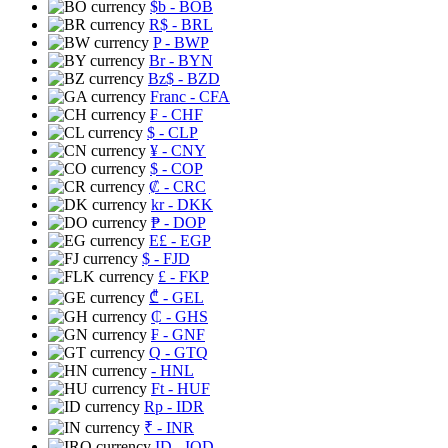
$b
- BOB
R$
- BRL
P
- BWP
Br
- BYN
Bz$
- BZD
Franc
- CFA
₣
- CHF
$
- CLP
¥
- CNY
$
- COP
₡
- CRC
kr
- DKK
₱
- DOP
E£
- EGP
$
- FJD
£
- FKP
₾
- GEL
₵
- GHS
₣
- GNF
Q
- GTQ
- HNL
Ft
- HUF
Rp
- IDR
₹
- INR
ID
- IQD