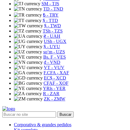
ЅМ
- TJS
TD
- TND
₺
- TRY
$
- TTD
$
- TWD
TSh
- TZS
₴
- UAH
USh
- UGX
$
- UYU
soʻm
- UZS
Bs. F
- VES
₫
- VND
VT
- VUV
F.CFA
- XAF
EC$
- XCD
CFAF
- XOF
YRls
- YER
R
- ZAR
ZK
- ZMW
Buscar
Corporativo & grandes pedidos
Kit completo