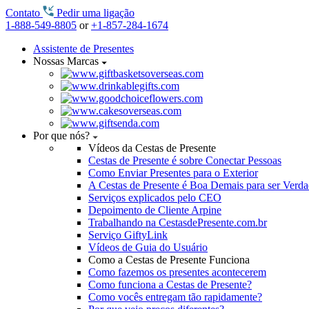
Contato
Pedir uma ligação
1-888-549-8805
or
+1-857-284-1674
Assistente de Presentes
Nossas Marcas
Por que nós?
Vídeos da Cestas de Presente
Cestas de Presente é sobre Conectar Pessoas
Como Enviar Presentes para o Exterior
A Cestas de Presente é Boa Demais para ser Verd
Serviços explicados pelo CEO
Depoimento de Cliente Arpine
Trabalhando na CestasdePresente.com.br
Serviço GiftyLink
Vídeos de Guia do Usuário
Como a Cestas de Presente Funciona
Como fazemos os presentes acontecerem
Como funciona a Cestas de Presente?
Como vocês entregam tão rapidamente?