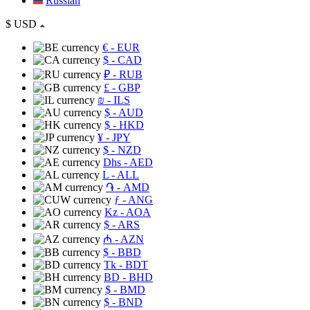
Russian
$
USD
€
- EUR
$
- CAD
₽
- RUB
£
- GBP
₪
- ILS
$
- AUD
$
- HKD
¥
- JPY
$
- NZD
Dhs
- AED
L
- ALL
֏
- AMD
ƒ
- ANG
Kz
- AOA
$
- ARS
₼
- AZN
$
- BBD
Tk
- BDT
BD
- BHD
$
- BMD
$
- BND