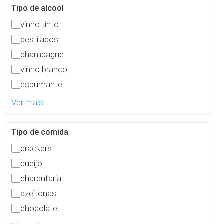
Tipo de alcool
vinho tinto
destilados
champagne
vinho branco
espumante
Ver mais
Tipo de comida
crackers
queijo
charcutaria
azeitonas
chocolate