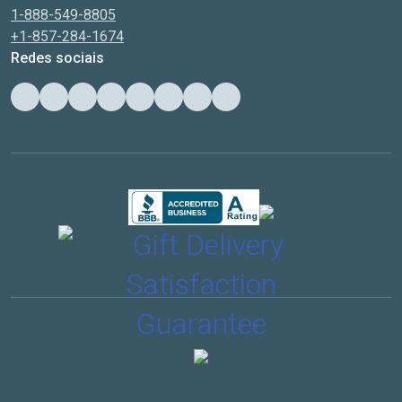
1-888-549-8805
+1-857-284-1674
Redes sociais