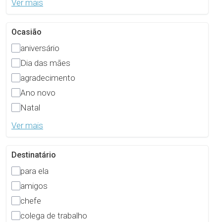
Ver mais
Ocasião
aniversário
Dia das mães
agradecimento
Ano novo
Natal
Ver mais
Destinatário
para ela
amigos
chefe
colega de trabalho