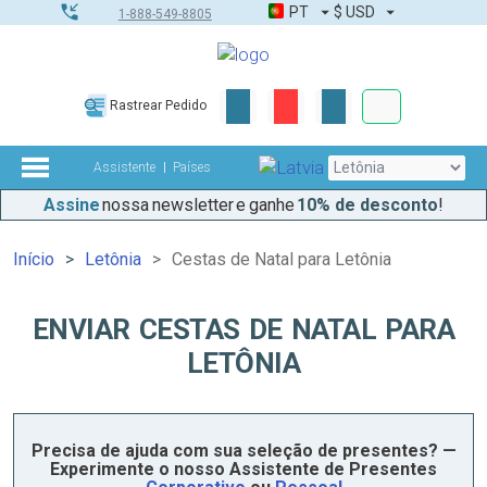
PT
$
USD
1-888-549-8805
Corporativo &
Rastrear Pedido
Kit completo
Assistente
Países
Assine
nossa newsletter e ganhe
10% de desconto
!
Início
Letônia
Cestas de Natal para Letônia
ENVIAR CESTAS DE NATAL PARA
LETÔNIA
Precisa de ajuda com sua seleção de presentes? —
Experimente o nosso Assistente de Presentes