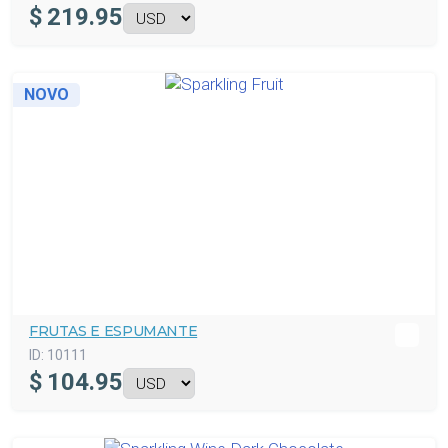
$
219.95
NOVO
FRUTAS E ESPUMANTE
ID:
10111
$
104.95