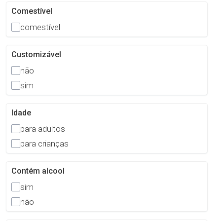
Comestível
comestível
Customizável
não
sim
Idade
para adultos
para crianças
Contém alcool
sim
não