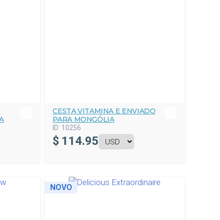
CESTA VITAMINA E ENVIADO
A
PARA MONGÓLIA
ID:
10256
$
114.95
NOVO