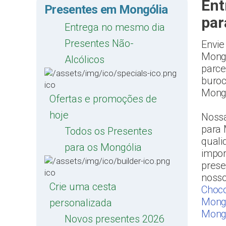
Ent
Presentes em Mongólia
par
Entrega no mesmo dia
Presentes Não-
Envie
Mongó
Alcólicos
parce
buroc
Mongó
Ofertas e promoções de
hoje
Nossa
para 
Todos os Presentes
quali
para os Mongólia
impor
prese
noss
Crie uma cesta
Choco
Mong
personalizada
Mong
Novos presentes 2026