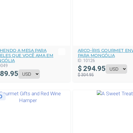
HENDO A MESA PARA
ARCO-ÍRIS GOURMET EN
ELES QUE VOCÊ AMA EM
PARA MONGÓLIA
GÓLIA
ID:
10126
0049
$
294.95
89.95
$ 304.95
O