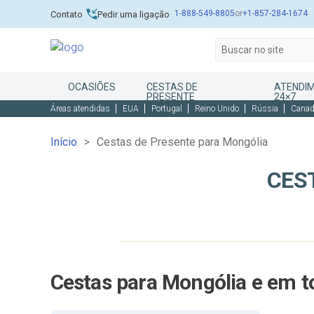
1-888-549-8805
or
+1-857-284-1674
Contato
Pedir uma ligação
OCASIÕES
CESTAS DE
ATENDIM
PRESENTE
24×7
Áreas atendidas
EUA
Portugal
Reino Unido
Rússia
Cana
Início
Cestas de Presente para Mongólia
CES
Cestas para Mongólia e em 