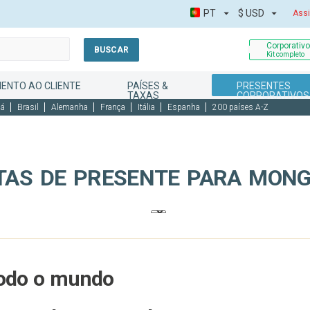
PT
$
USD
Assi
Corporativ
BUSCAR
Kit completo
ENTO AO CLIENTE
PAÍSES &
PRESENTES
TAXAS
CORPORATIVOS
dá
Brasil
Alemanha
França
Itália
Espanha
200 países A-Z
TAS DE PRESENTE PARA MONG
todo o mundo