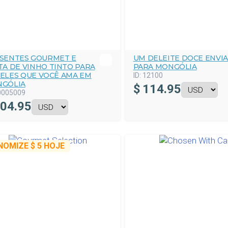
SENTES GOURMET E
UM DELEITE DOCE ENVI
TA DE VINHO TINTO PARA
PARA MONGÓLIA
ELES QUE VOCÊ AMA EM
ID:
12100
GÓLIA
$
114.95
0005009
04.95
NOMIZE
$ 5
HOJE