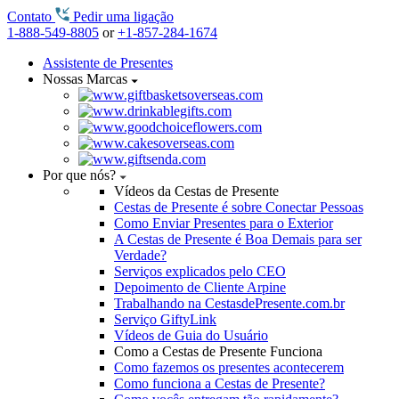
Contato
Pedir uma ligação
1-888-549-8805
or
+1-857-284-1674
Assistente de Presentes
Nossas Marcas
Por que nós?
Vídeos da Cestas de Presente
Cestas de Presente é sobre Conectar Pessoas
Como Enviar Presentes para o Exterior
A Cestas de Presente é Boa Demais para ser
Verdade?
Serviços explicados pelo CEO
Depoimento de Cliente Arpine
Trabalhando na CestasdePresente.com.br
Serviço GiftyLink
Vídeos de Guia do Usuário
Como a Cestas de Presente Funciona
Como fazemos os presentes acontecerem
Como funciona a Cestas de Presente?