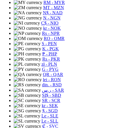
RM
- MYR
MT
- MZN
N$
- NAD
N
- NGN
C$
- NIO
kr
- NOK
Rs
- NPR
RO
- OMR
S
- PEN
K
- PGK
₱
- PHP
Rs
- PKR
zł
- PLN
G
- PYG
QR
- QAR
lei
- RON
din.
- RSD
ر.س
- SAR
SI$
- SBD
SR
- SCR
kr
- SEK
$
- SGD
Le
- SLE
Le
- SLL
₡
- SVC