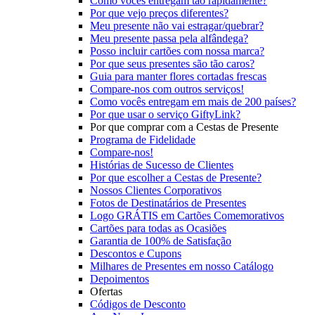
Como vocês entregam tão rapidamente?
Por que vejo preços diferentes?
Meu presente não vai estragar/quebrar?
Meu presente passa pela alfândega?
Posso incluir cartões com nossa marca?
Por que seus presentes são tão caros?
Guia para manter flores cortadas frescas
Compare-nos com outros serviços!
Como vocês entregam em mais de 200 países?
Por que usar o serviço GiftyLink?
Por que comprar com a Cestas de Presente
Programa de Fidelidade
Compare-nos!
Histórias de Sucesso de Clientes
Por que escolher a Cestas de Presente?
Nossos Clientes Corporativos
Fotos de Destinatários de Presentes
Logo GRÁTIS em Cartões Comemorativos
Cartões para todas as Ocasiões
Garantia de 100% de Satisfação
Descontos e Cupons
Milhares de Presentes em nosso Catálogo
Depoimentos
Ofertas
Códigos de Desconto