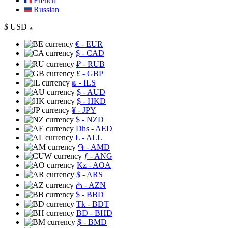
French
Russian
$
USD
€
- EUR
$
- CAD
₽
- RUB
£
- GBP
₪
- ILS
$
- AUD
$
- HKD
¥
- JPY
$
- NZD
Dhs
- AED
L
- ALL
֏
- AMD
ƒ
- ANG
Kz
- AOA
$
- ARS
₼
- AZN
$
- BBD
Tk
- BDT
BD
- BHD
$
- BMD