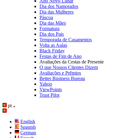
Ano Novo Lunar
Dia dos Namorados
Dia das Mulheres
Páscoa
Dia das Mães
Formatura
Dia dos Pais
Temporada de Casamentos
Volta as Aulas
Black Friday
Festas de Fim de Ano
Avaliações da Cestas de Presente
O que Nossos Clientes Dizem
Avaliações e Prêmios
Better Business Bureau
Yahoo
ViewPoints
Trust Pilot
pt
English
Spanish
German