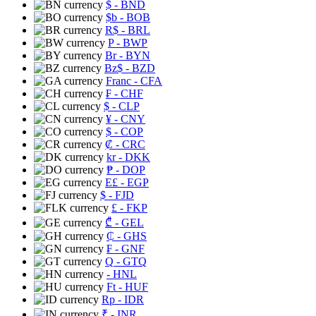
$
- BND
$b
- BOB
R$
- BRL
P
- BWP
Br
- BYN
Bz$
- BZD
Franc
- CFA
₣
- CHF
$
- CLP
¥
- CNY
$
- COP
₡
- CRC
kr
- DKK
₱
- DOP
E£
- EGP
$
- FJD
£
- FKP
₾
- GEL
₵
- GHS
₣
- GNF
Q
- GTQ
- HNL
Ft
- HUF
Rp
- IDR
₹
- INR