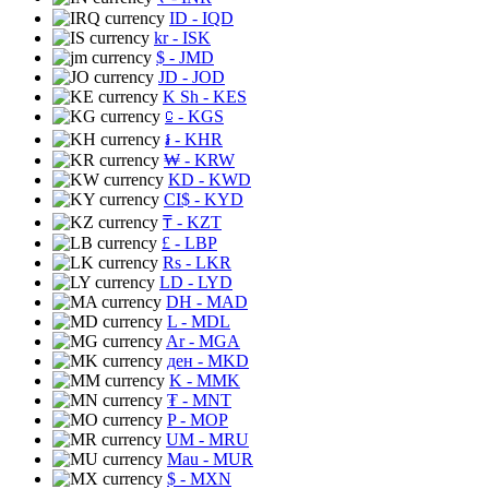
ID
- IQD
kr
- ISK
$
- JMD
JD
- JOD
K Sh
- KES
⃀
- KGS
៛
- KHR
₩
- KRW
KD
- KWD
CI$
- KYD
₸
- KZT
£
- LBP
Rs
- LKR
LD
- LYD
DH
- MAD
L
- MDL
Ar
- MGA
ден
- MKD
K
- MMK
₮
- MNT
P
- MOP
UM
- MRU
Mau
- MUR
$
- MXN