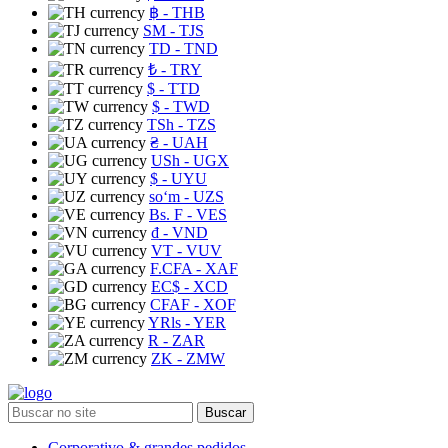
฿
- THB
ЅМ
- TJS
TD
- TND
₺
- TRY
$
- TTD
$
- TWD
TSh
- TZS
₴
- UAH
USh
- UGX
$
- UYU
soʻm
- UZS
Bs. F
- VES
₫
- VND
VT
- VUV
F.CFA
- XAF
EC$
- XCD
CFAF
- XOF
YRls
- YER
R
- ZAR
ZK
- ZMW
Buscar
Corporativo & grandes pedidos