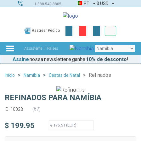
PT
$
USD
1-888-549-8805
Corporativo &
Rastrear Pedido
Kit completo
Assistente
Países
Assine
nossa newsletter e ganhe
10% de desconto
!
Refinados
Início
Namíbia
Cestas de Natal
REFINADOS PARA NAMÍBIA
(
57
)
ID: 10028
$ 199.95