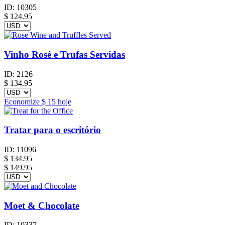
ID:
10305
$
124.95
Vinho Rosé e Trufas Servidas
ID:
2126
$
134.95
Economize
$ 15
hoje
Tratar para o escritório
ID:
11096
$
134.95
$ 149.95
Moet & Chocolate
ID:
10337