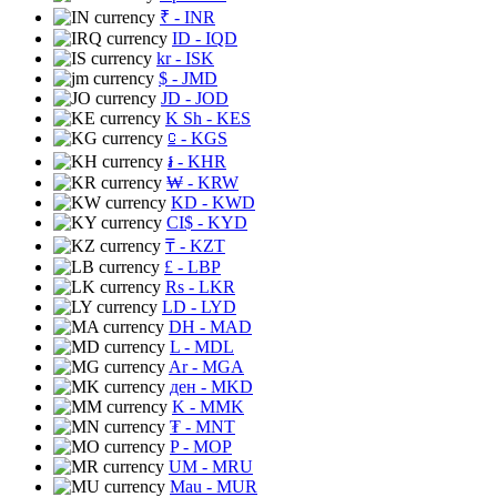
₹
- INR
ID
- IQD
kr
- ISK
$
- JMD
JD
- JOD
K Sh
- KES
⃀
- KGS
៛
- KHR
₩
- KRW
KD
- KWD
CI$
- KYD
₸
- KZT
£
- LBP
Rs
- LKR
LD
- LYD
DH
- MAD
L
- MDL
Ar
- MGA
ден
- MKD
K
- MMK
₮
- MNT
P
- MOP
UM
- MRU
Mau
- MUR