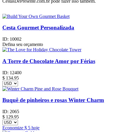
CestasDePresente.com.br pode fazer isso também.
Cesta Gourmet Personalizada
ID:
10002
Defina seu orçamento
A Torre de Chocolate Amor por Férias
ID:
12400
$
134.95
Buquê de pinheiros e rosas Winter Charm
ID:
2065
$
129.95
Economize
$ 5
hoje