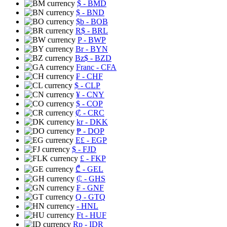
$
- BMD
$
- BND
$b
- BOB
R$
- BRL
P
- BWP
Br
- BYN
Bz$
- BZD
Franc
- CFA
₣
- CHF
$
- CLP
¥
- CNY
$
- COP
₡
- CRC
kr
- DKK
₱
- DOP
E£
- EGP
$
- FJD
£
- FKP
₾
- GEL
₵
- GHS
₣
- GNF
Q
- GTQ
- HNL
Ft
- HUF
Rp
- IDR