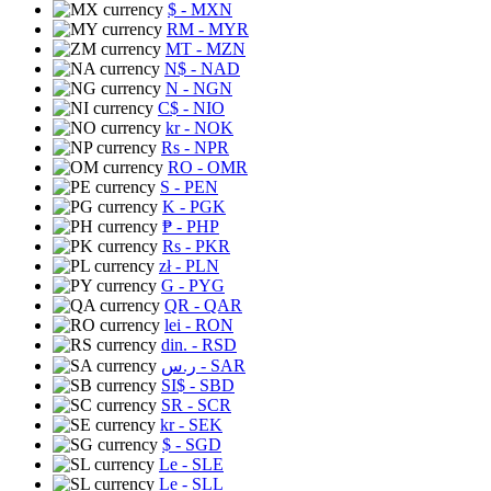
$
- MXN
RM
- MYR
MT
- MZN
N$
- NAD
N
- NGN
C$
- NIO
kr
- NOK
Rs
- NPR
RO
- OMR
S
- PEN
K
- PGK
₱
- PHP
Rs
- PKR
zł
- PLN
G
- PYG
QR
- QAR
lei
- RON
din.
- RSD
ر.س
- SAR
SI$
- SBD
SR
- SCR
kr
- SEK
$
- SGD
Le
- SLE
Le
- SLL