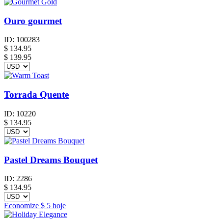
Ouro gourmet
ID:
100283
$
134.95
$ 139.95
Torrada Quente
ID:
10220
$
134.95
Pastel Dreams Bouquet
ID:
2286
$
134.95
Economize
$ 5
hoje