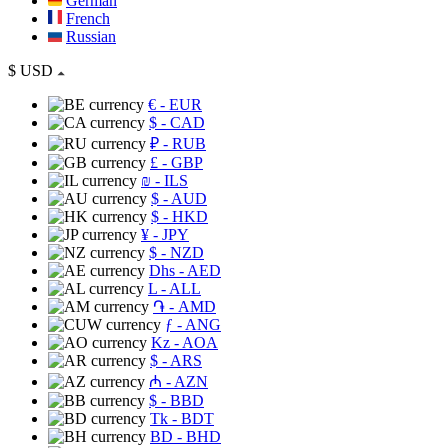
German
French
Russian
$
USD
€
- EUR
$
- CAD
₽
- RUB
£
- GBP
₪
- ILS
$
- AUD
$
- HKD
¥
- JPY
$
- NZD
Dhs
- AED
L
- ALL
֏
- AMD
ƒ
- ANG
Kz
- AOA
$
- ARS
₼
- AZN
$
- BBD
Tk
- BDT
BD
- BHD