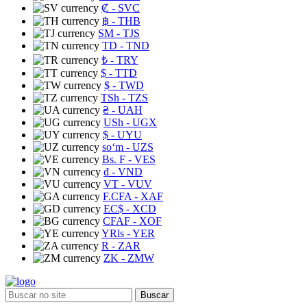
₡
- SVC
฿
- THB
ЅМ
- TJS
TD
- TND
₺
- TRY
$
- TTD
$
- TWD
TSh
- TZS
₴
- UAH
USh
- UGX
$
- UYU
soʻm
- UZS
Bs. F
- VES
₫
- VND
VT
- VUV
F.CFA
- XAF
EC$
- XCD
CFAF
- XOF
YRls
- YER
R
- ZAR
ZK
- ZMW
Buscar