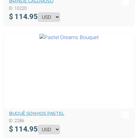
BRINDE CALOROSO
ID:
10220
$
114.95
BUQUÊ SONHOS PASTEL
ID:
2286
$
114.95