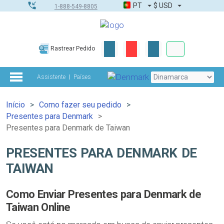
PT
$
USD
1-888-549-8805
Corporativo &
Rastrear Pedido
Kit completo
Assistente
Países
Início
Como fazer seu pedido
Presentes para Denmark
Presentes para Denmark de Taiwan
PRESENTES PARA DENMARK DE
TAIWAN
Como Enviar Presentes para Denmark de
Taiwan Online