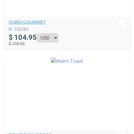
OURO GOURMET
ID:
100283
$
104.95
$ 109.95