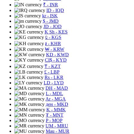
₹
- INR
ID
- IQD
kr
- ISK
$
- JMD
JD
- JOD
K Sh
- KES
⃀
- KGS
៛
- KHR
₩
- KRW
KD
- KWD
CI$
- KYD
₸
- KZT
£
- LBP
Rs
- LKR
LD
- LYD
DH
- MAD
L
- MDL
Ar
- MGA
ден
- MKD
K
- MMK
₮
- MNT
P
- MOP
UM
- MRU
Mau
- MUR