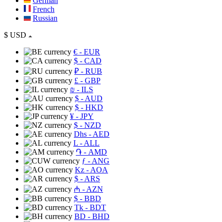
German
French
Russian
$
USD
€
- EUR
$
- CAD
₽
- RUB
£
- GBP
₪
- ILS
$
- AUD
$
- HKD
¥
- JPY
$
- NZD
Dhs
- AED
L
- ALL
֏
- AMD
ƒ
- ANG
Kz
- AOA
$
- ARS
₼
- AZN
$
- BBD
Tk
- BDT
BD
- BHD