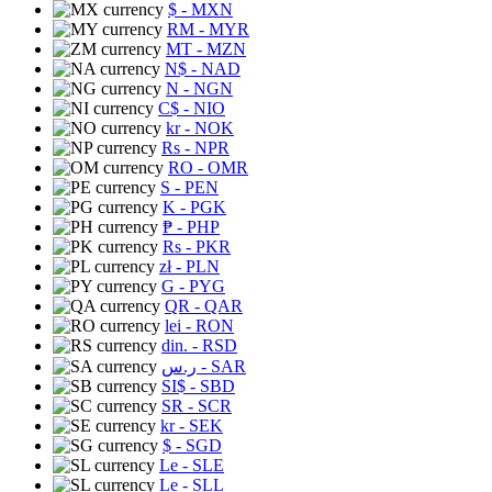
$
- MXN
RM
- MYR
MT
- MZN
N$
- NAD
N
- NGN
C$
- NIO
kr
- NOK
Rs
- NPR
RO
- OMR
S
- PEN
K
- PGK
₱
- PHP
Rs
- PKR
zł
- PLN
G
- PYG
QR
- QAR
lei
- RON
din.
- RSD
ر.س
- SAR
SI$
- SBD
SR
- SCR
kr
- SEK
$
- SGD
Le
- SLE
Le
- SLL