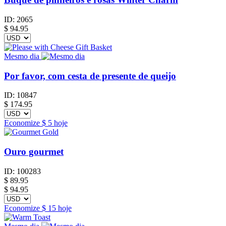
ID:
2065
$
94.95
Mesmo dia
Por favor, com cesta de presente de queijo
ID:
10847
$
174.95
Economize
$ 5
hoje
Ouro gourmet
ID:
100283
$
89.95
$ 94.95
Economize
$ 15
hoje