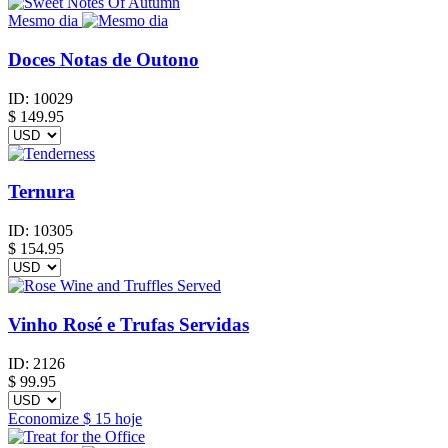
Mesmo dia
Doces Notas de Outono
ID:
10029
$
149.95
Ternura
ID:
10305
$
154.95
Vinho Rosé e Trufas Servidas
ID:
2126
$
99.95
Economize
$ 15
hoje