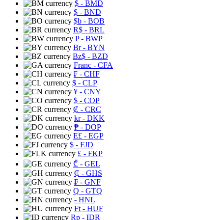
$
- BMD
$
- BND
$b
- BOB
R$
- BRL
P
- BWP
Br
- BYN
Bz$
- BZD
Franc
- CFA
₣
- CHF
$
- CLP
¥
- CNY
$
- COP
₡
- CRC
kr
- DKK
₱
- DOP
E£
- EGP
$
- FJD
£
- FKP
₾
- GEL
₵
- GHS
₣
- GNF
Q
- GTQ
- HNL
Ft
- HUF
Rp
- IDR