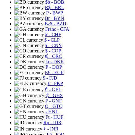
$b
- BOB
R$
- BRL
P
- BWP
Br
- BYN
Bz$
- BZD
Franc
- CFA
₣
- CHF
$
- CLP
¥
- CNY
$
- COP
₡
- CRC
kr
- DKK
₱
- DOP
E£
- EGP
$
- FJD
£
- FKP
₾
- GEL
₵
- GHS
₣
- GNF
Q
- GTQ
- HNL
Ft
- HUF
Rp
- IDR
₹
- INR
ID
- IQD