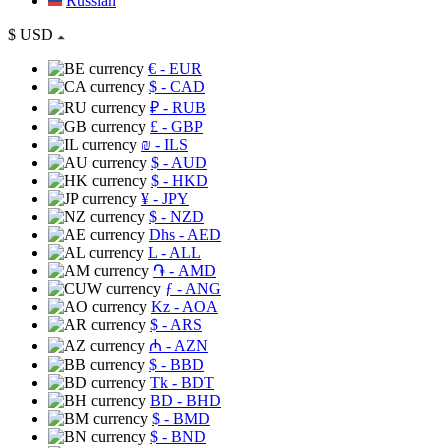
Russian
$
USD
€
- EUR
$
- CAD
₽
- RUB
£
- GBP
₪
- ILS
$
- AUD
$
- HKD
¥
- JPY
$
- NZD
Dhs
- AED
L
- ALL
֏
- AMD
ƒ
- ANG
Kz
- AOA
$
- ARS
₼
- AZN
$
- BBD
Tk
- BDT
BD
- BHD
$
- BMD
$
- BND