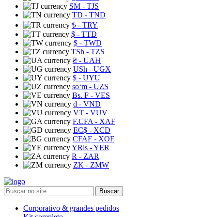
ЅМ
- TJS
TD
- TND
₺
- TRY
$
- TTD
$
- TWD
TSh
- TZS
₴
- UAH
USh
- UGX
$
- UYU
soʻm
- UZS
Bs. F
- VES
₫
- VND
VT
- VUV
F.CFA
- XAF
EC$
- XCD
CFAF
- XOF
YRls
- YER
R
- ZAR
ZK
- ZMW
Buscar
Corporativo & grandes pedidos
Kit completo