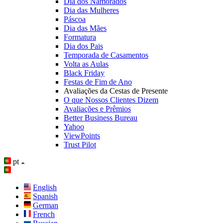
Dia dos Namorados
Dia das Mulheres
Páscoa
Dia das Mães
Formatura
Dia dos Pais
Temporada de Casamentos
Volta as Aulas
Black Friday
Festas de Fim de Ano
Avaliações da Cestas de Presente
O que Nossos Clientes Dizem
Avaliações e Prêmios
Better Business Bureau
Yahoo
ViewPoints
Trust Pilot
pt
English
Spanish
German
French