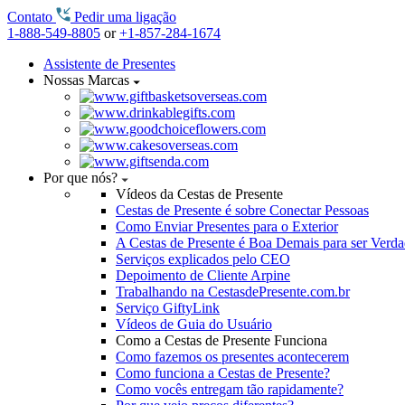
Contato
Pedir uma ligação
1-888-549-8805
or
+1-857-284-1674
Assistente de Presentes
Nossas Marcas
Por que nós?
Vídeos da Cestas de Presente
Cestas de Presente é sobre Conectar Pessoas
Como Enviar Presentes para o Exterior
A Cestas de Presente é Boa Demais para ser Verd
Serviços explicados pelo CEO
Depoimento de Cliente Arpine
Trabalhando na CestasdePresente.com.br
Serviço GiftyLink
Vídeos de Guia do Usuário
Como a Cestas de Presente Funciona
Como fazemos os presentes acontecerem
Como funciona a Cestas de Presente?
Como vocês entregam tão rapidamente?