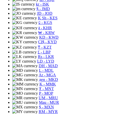
kr
- ISK
$
- JMD
JD
- JOD
K Sh
- KES
⃀
- KGS
៛
- KHR
₩
- KRW
KD
- KWD
CI$
- KYD
₸
- KZT
£
- LBP
Rs
- LKR
LD
- LYD
DH
- MAD
L
- MDL
Ar
- MGA
ден
- MKD
K
- MMK
₮
- MNT
P
- MOP
UM
- MRU
Mau
- MUR
$
- MXN
RM
- MYR