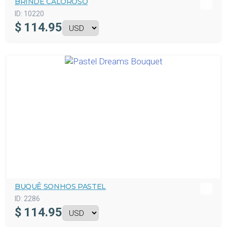
BRINDE CALOROSO
ID:
10220
$
114.95
BUQUÊ SONHOS PASTEL
ID:
2286
$
114.95