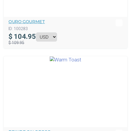
OURO GOURMET
ID:
100283
$
104.95
$ 109.95