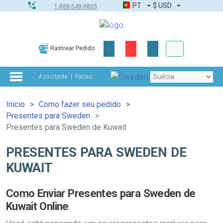
PT
$
USD
1-888-549-8805
Corporativo &
Rastrear Pedido
Kit completo
Assistente
Países
Início
Como fazer seu pedido
Presentes para Sweden
Presentes para Sweden de Kuwait
PRESENTES PARA SWEDEN DE
KUWAIT
Como Enviar Presentes para Sweden de
Kuwait Online