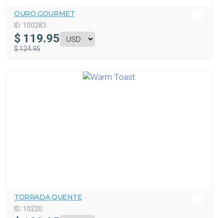
OURO GOURMET
ID:
100283
$
119.95
$ 124.95
TORRADA QUENTE
ID:
10220