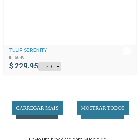
TULIP SERENITY
ID:
5049
$
229.95
CARREGAR MAIS
MOSTRAR TODOS
Envie um presente para Suécia de ...