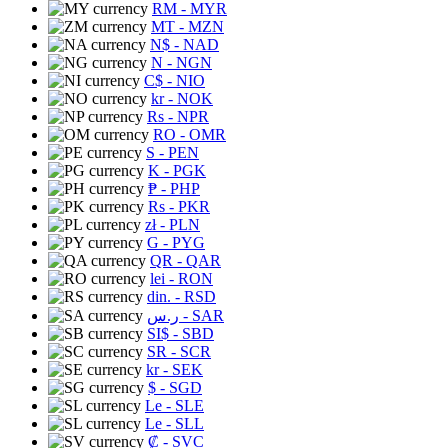
RM
- MYR
MT
- MZN
N$
- NAD
N
- NGN
C$
- NIO
kr
- NOK
Rs
- NPR
RO
- OMR
S
- PEN
K
- PGK
₱
- PHP
Rs
- PKR
zł
- PLN
G
- PYG
QR
- QAR
lei
- RON
din.
- RSD
ر.س
- SAR
SI$
- SBD
SR
- SCR
kr
- SEK
$
- SGD
Le
- SLE
Le
- SLL
₡
- SVC