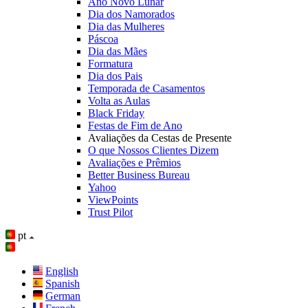
Ano Novo Lunar
Dia dos Namorados
Dia das Mulheres
Páscoa
Dia das Mães
Formatura
Dia dos Pais
Temporada de Casamentos
Volta as Aulas
Black Friday
Festas de Fim de Ano
Avaliações da Cestas de Presente
O que Nossos Clientes Dizem
Avaliações e Prêmios
Better Business Bureau
Yahoo
ViewPoints
Trust Pilot
pt
English
Spanish
German