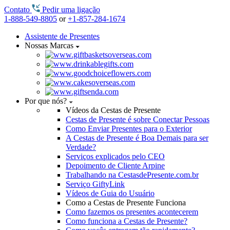
Contato
Pedir uma ligação
1-888-549-8805
or
+1-857-284-1674
Assistente de Presentes
Nossas Marcas
Por que nós?
Vídeos da Cestas de Presente
Cestas de Presente é sobre Conectar Pessoas
Como Enviar Presentes para o Exterior
A Cestas de Presente é Boa Demais para ser
Verdade?
Serviços explicados pelo CEO
Depoimento de Cliente Arpine
Trabalhando na CestasdePresente.com.br
Serviço GiftyLink
Vídeos de Guia do Usuário
Como a Cestas de Presente Funciona
Como fazemos os presentes acontecerem
Como funciona a Cestas de Presente?