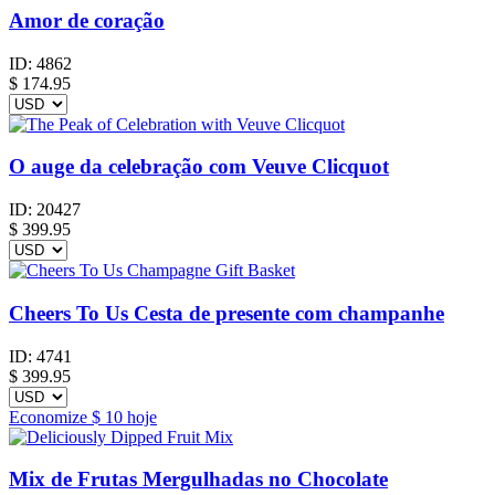
Amor de coração
ID:
4862
$
174.95
O auge da celebração com Veuve Clicquot
ID:
20427
$
399.95
Cheers To Us Cesta de presente com champanhe
ID:
4741
$
399.95
Economize
$ 10
hoje
Mix de Frutas Mergulhadas no Chocolate