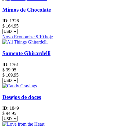
Mimos de Chocolate
ID:
1326
$
164.95
Novo
Economize
$ 10
hoje
Somente Ghirardelli
ID:
1761
$
99.95
$ 109.95
Desejos de doces
ID:
1849
$
94.95