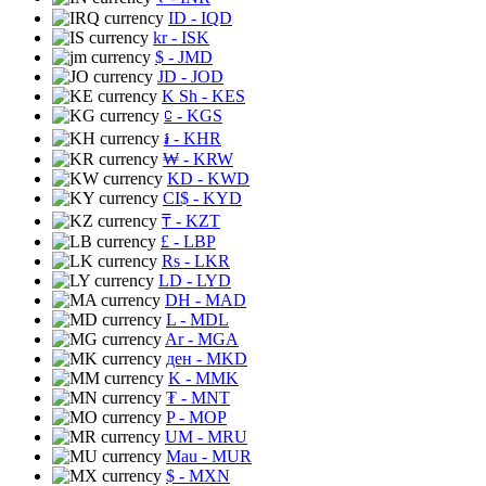
ID
- IQD
kr
- ISK
$
- JMD
JD
- JOD
K Sh
- KES
⃀
- KGS
៛
- KHR
₩
- KRW
KD
- KWD
CI$
- KYD
₸
- KZT
£
- LBP
Rs
- LKR
LD
- LYD
DH
- MAD
L
- MDL
Ar
- MGA
ден
- MKD
K
- MMK
₮
- MNT
P
- MOP
UM
- MRU
Mau
- MUR
$
- MXN