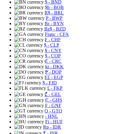
$
- BND
$b
- BOB
R$
- BRL
P
- BWP
Br
- BYN
Bz$
- BZD
Franc
- CFA
₣
- CHF
$
- CLP
¥
- CNY
$
- COP
₡
- CRC
kr
- DKK
₱
- DOP
E£
- EGP
$
- FJD
£
- FKP
₾
- GEL
₵
- GHS
₣
- GNF
Q
- GTQ
- HNL
Ft
- HUF
Rp
- IDR
₹
- INR