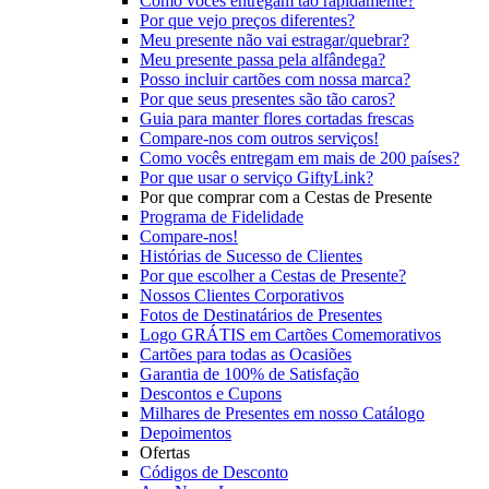
Como vocês entregam tão rapidamente?
Por que vejo preços diferentes?
Meu presente não vai estragar/quebrar?
Meu presente passa pela alfândega?
Posso incluir cartões com nossa marca?
Por que seus presentes são tão caros?
Guia para manter flores cortadas frescas
Compare-nos com outros serviços!
Como vocês entregam em mais de 200 países?
Por que usar o serviço GiftyLink?
Por que comprar com a Cestas de Presente
Programa de Fidelidade
Compare-nos!
Histórias de Sucesso de Clientes
Por que escolher a Cestas de Presente?
Nossos Clientes Corporativos
Fotos de Destinatários de Presentes
Logo GRÁTIS em Cartões Comemorativos
Cartões para todas as Ocasiões
Garantia de 100% de Satisfação
Descontos e Cupons
Milhares de Presentes em nosso Catálogo
Depoimentos
Ofertas
Códigos de Desconto