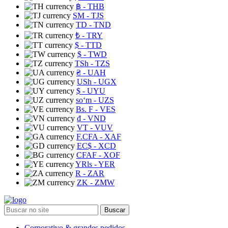
฿
- THB
ЅМ
- TJS
TD
- TND
₺
- TRY
$
- TTD
$
- TWD
TSh
- TZS
₴
- UAH
USh
- UGX
$
- UYU
soʻm
- UZS
Bs. F
- VES
₫
- VND
VT
- VUV
F.CFA
- XAF
EC$
- XCD
CFAF
- XOF
YRls
- YER
R
- ZAR
ZK
- ZMW
Buscar
Corporativo & grandes pedidos