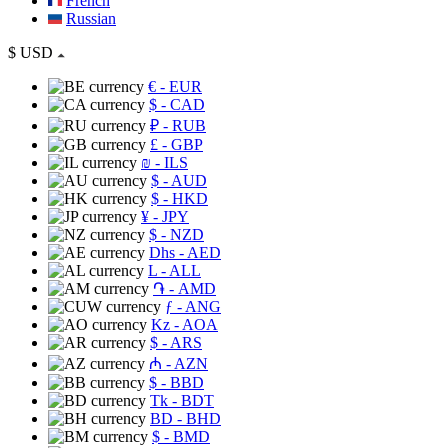
French
Russian
$
USD
€
- EUR
$
- CAD
₽
- RUB
£
- GBP
₪
- ILS
$
- AUD
$
- HKD
¥
- JPY
$
- NZD
Dhs
- AED
L
- ALL
֏
- AMD
ƒ
- ANG
Kz
- AOA
$
- ARS
₼
- AZN
$
- BBD
Tk
- BDT
BD
- BHD
$
- BMD