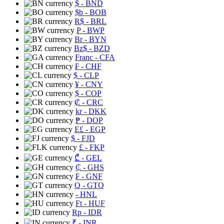
$
- BND
$b
- BOB
R$
- BRL
P
- BWP
Br
- BYN
Bz$
- BZD
Franc
- CFA
₣
- CHF
$
- CLP
¥
- CNY
$
- COP
₡
- CRC
kr
- DKK
₱
- DOP
E£
- EGP
$
- FJD
£
- FKP
₾
- GEL
₵
- GHS
₣
- GNF
Q
- GTQ
- HNL
Ft
- HUF
Rp
- IDR
₹
- INR