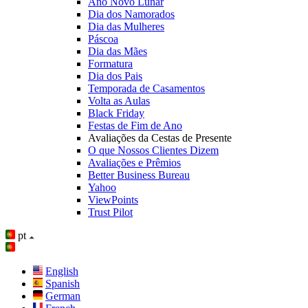
Ano Novo Lunar
Dia dos Namorados
Dia das Mulheres
Páscoa
Dia das Mães
Formatura
Dia dos Pais
Temporada de Casamentos
Volta as Aulas
Black Friday
Festas de Fim de Ano
Avaliações da Cestas de Presente
O que Nossos Clientes Dizem
Avaliações e Prêmios
Better Business Bureau
Yahoo
ViewPoints
Trust Pilot
pt
English
Spanish
German