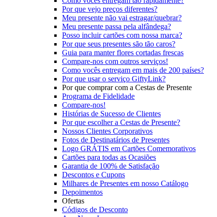
Como vocês entregam tão rapidamente?
Por que vejo preços diferentes?
Meu presente não vai estragar/quebrar?
Meu presente passa pela alfândega?
Posso incluir cartões com nossa marca?
Por que seus presentes são tão caros?
Guia para manter flores cortadas frescas
Compare-nos com outros serviços!
Como vocês entregam em mais de 200 países?
Por que usar o serviço GiftyLink?
Por que comprar com a Cestas de Presente
Programa de Fidelidade
Compare-nos!
Histórias de Sucesso de Clientes
Por que escolher a Cestas de Presente?
Nossos Clientes Corporativos
Fotos de Destinatários de Presentes
Logo GRÁTIS em Cartões Comemorativos
Cartões para todas as Ocasiões
Garantia de 100% de Satisfação
Descontos e Cupons
Milhares de Presentes em nosso Catálogo
Depoimentos
Ofertas
Códigos de Desconto