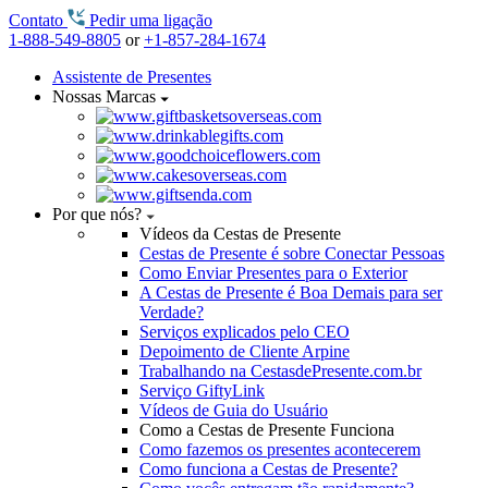
Contato
Pedir uma ligação
1-888-549-8805
or
+1-857-284-1674
Assistente de Presentes
Nossas Marcas
Por que nós?
Vídeos da Cestas de Presente
Cestas de Presente é sobre Conectar Pessoas
Como Enviar Presentes para o Exterior
A Cestas de Presente é Boa Demais para ser
Verdade?
Serviços explicados pelo CEO
Depoimento de Cliente Arpine
Trabalhando na CestasdePresente.com.br
Serviço GiftyLink
Vídeos de Guia do Usuário
Como a Cestas de Presente Funciona
Como fazemos os presentes acontecerem
Como funciona a Cestas de Presente?