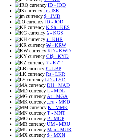
ID
- IQD
kr
- ISK
$
- JMD
JD
- JOD
K Sh
- KES
⃀
- KGS
៛
- KHR
₩
- KRW
KD
- KWD
CI$
- KYD
₸
- KZT
£
- LBP
Rs
- LKR
LD
- LYD
DH
- MAD
L
- MDL
Ar
- MGA
ден
- MKD
K
- MMK
₮
- MNT
P
- MOP
UM
- MRU
Mau
- MUR
$
- MXN