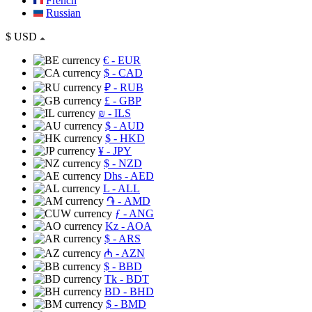
French
Russian
$
USD
€
- EUR
$
- CAD
₽
- RUB
£
- GBP
₪
- ILS
$
- AUD
$
- HKD
¥
- JPY
$
- NZD
Dhs
- AED
L
- ALL
֏
- AMD
ƒ
- ANG
Kz
- AOA
$
- ARS
₼
- AZN
$
- BBD
Tk
- BDT
BD
- BHD
$
- BMD