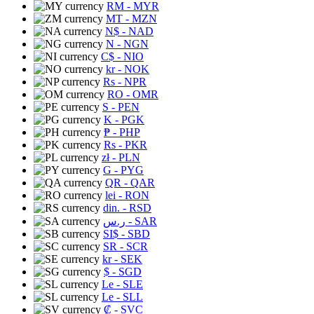
RM
- MYR
MT
- MZN
N$
- NAD
N
- NGN
C$
- NIO
kr
- NOK
Rs
- NPR
RO
- OMR
S
- PEN
K
- PGK
₱
- PHP
Rs
- PKR
zł
- PLN
G
- PYG
QR
- QAR
lei
- RON
din.
- RSD
ر.س
- SAR
SI$
- SBD
SR
- SCR
kr
- SEK
$
- SGD
Le
- SLE
Le
- SLL
₡
- SVC