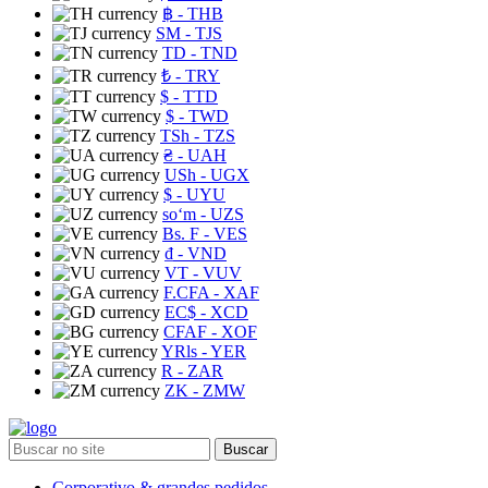
฿
- THB
ЅМ
- TJS
TD
- TND
₺
- TRY
$
- TTD
$
- TWD
TSh
- TZS
₴
- UAH
USh
- UGX
$
- UYU
soʻm
- UZS
Bs. F
- VES
₫
- VND
VT
- VUV
F.CFA
- XAF
EC$
- XCD
CFAF
- XOF
YRls
- YER
R
- ZAR
ZK
- ZMW
Buscar
Corporativo & grandes pedidos