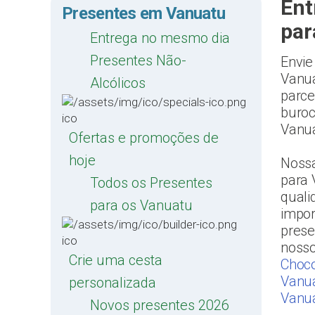
Ent
Presentes em Vanuatu
par
Entrega no mesmo dia
Presentes Não-
Envie
Vanua
Alcólicos
parce
buroc
Vanua
Ofertas e promoções de
hoje
Nossa
para 
Todos os Presentes
quali
para os Vanuatu
impor
prese
noss
Crie uma cesta
Choco
Vanu
personalizada
Vanu
Novos presentes 2026