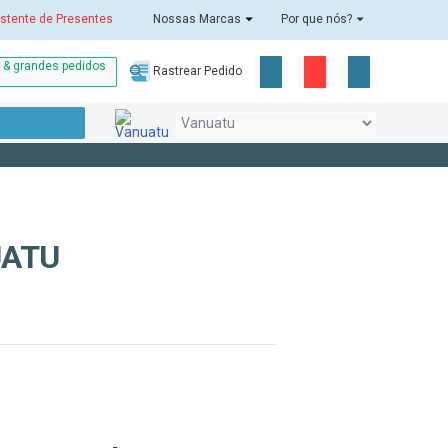
stente de Presentes
Nossas Marcas
Por que nós?
o & grandes pedidos
Rastrear Pedido
S
UATU