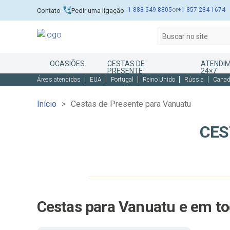
1-888-549-8805
or
+1-857-284-1674
Contato
Pedir uma ligação
OCASIÕES
CESTAS DE
ATENDIM
PRESENTE
24×7
Áreas atendidas
EUA
Portugal
Reino Unido
Rússia
Cana
Início
Cestas de Presente para Vanuatu
CES
Cestas para Vanuatu e em t