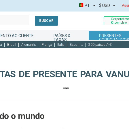
PT
$
USD
Assi
Corporativ
BUSCAR
Kit completo
ENTO AO CLIENTE
PAÍSES &
PRESENTES
TAXAS
CORPORATIVO
dá
Brasil
Alemanha
França
Itália
Espanha
200 países A-Z
TAS DE PRESENTE PARA VAN
odo o mundo