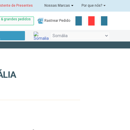
stente de Presentes
Nossas Marcas
Por que nós?
o & grandes pedidos
Rastrear Pedido
S
ÁLIA