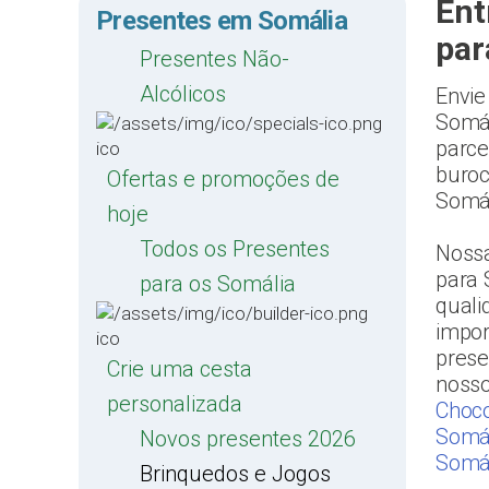
Ent
Presentes em Somália
par
Presentes Não-
Alcólicos
Envie
Somál
parce
buroc
Ofertas e promoções de
Somál
hoje
Todos os Presentes
Nossa
para 
para os Somália
quali
impor
prese
Crie uma cesta
noss
personalizada
Choco
Somá
Novos presentes 2026
Somá
Brinquedos e Jogos