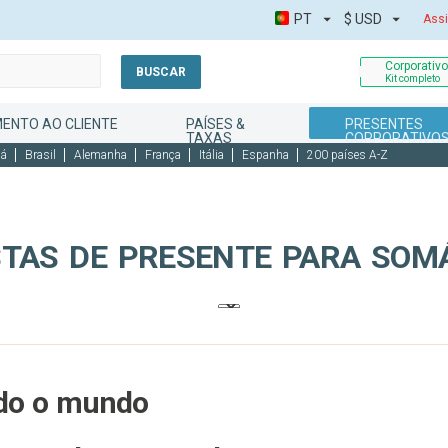
PT
$
USD
Assi
Corporativ
BUSCAR
Kit completo
ENTO AO CLIENTE
PAÍSES &
PRESENTES
TAXAS
CORPORATIVO
dá
Brasil
Alemanha
França
Itália
Espanha
200 países A-Z
TAS DE PRESENTE PARA SOM
odo o mundo