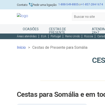
1-888-549-8805
or
+1-857-284-1674
Contato
Pedir uma ligação
OCASIÕES
CESTAS DE
ATENDIM
PRESENTE
24×7
Áreas atendidas
EUA
Portugal
Reino Unido
Rússia
Cana
Início
Cestas de Presente para Somália
CES
Cestas para Somália e em t