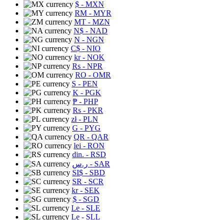
$
- MXN
RM
- MYR
MT
- MZN
N$
- NAD
N
- NGN
C$
- NIO
kr
- NOK
Rs
- NPR
RO
- OMR
S
- PEN
K
- PGK
₱
- PHP
Rs
- PKR
zł
- PLN
G
- PYG
QR
- QAR
lei
- RON
din.
- RSD
ر.س
- SAR
SI$
- SBD
SR
- SCR
kr
- SEK
$
- SGD
Le
- SLE
Le
- SLL