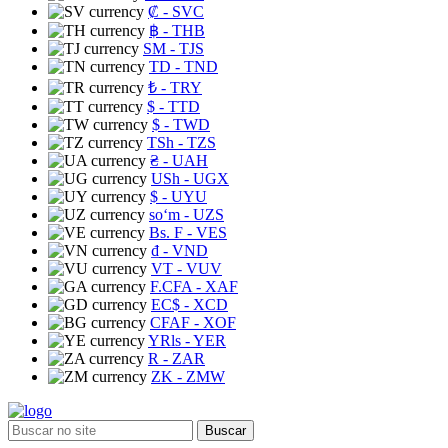
₡
- SVC
฿
- THB
ЅМ
- TJS
TD
- TND
₺
- TRY
$
- TTD
$
- TWD
TSh
- TZS
₴
- UAH
USh
- UGX
$
- UYU
soʻm
- UZS
Bs. F
- VES
₫
- VND
VT
- VUV
F.CFA
- XAF
EC$
- XCD
CFAF
- XOF
YRls
- YER
R
- ZAR
ZK
- ZMW
Buscar