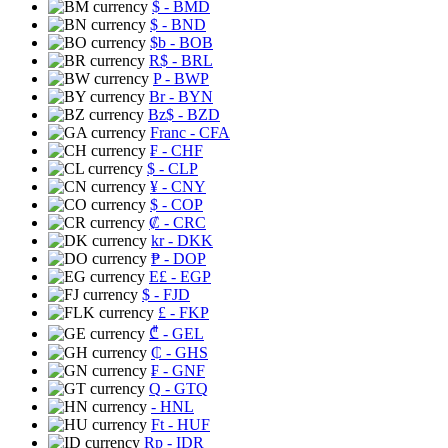
$
- BMD
$
- BND
$b
- BOB
R$
- BRL
P
- BWP
Br
- BYN
Bz$
- BZD
Franc
- CFA
₣
- CHF
$
- CLP
¥
- CNY
$
- COP
₡
- CRC
kr
- DKK
₱
- DOP
E£
- EGP
$
- FJD
£
- FKP
₾
- GEL
₵
- GHS
₣
- GNF
Q
- GTQ
- HNL
Ft
- HUF
Rp
- IDR