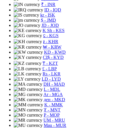
₹
- INR
ID
- IQD
kr
- ISK
$
- JMD
JD
- JOD
K Sh
- KES
⃀
- KGS
៛
- KHR
₩
- KRW
KD
- KWD
CI$
- KYD
₸
- KZT
£
- LBP
Rs
- LKR
LD
- LYD
DH
- MAD
L
- MDL
Ar
- MGA
ден
- MKD
K
- MMK
₮
- MNT
P
- MOP
UM
- MRU
Mau
- MUR