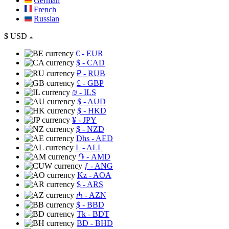
German
French
Russian
$
USD
€
- EUR
$
- CAD
₽
- RUB
£
- GBP
₪
- ILS
$
- AUD
$
- HKD
¥
- JPY
$
- NZD
Dhs
- AED
L
- ALL
֏
- AMD
ƒ
- ANG
Kz
- AOA
$
- ARS
₼
- AZN
$
- BBD
Tk
- BDT
BD
- BHD