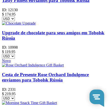
Tasty Fitness enviamos para Tobolsk Rússia
ID:
12130
$
174.95
Upgrade de chocolate para seus amigos em Tobolsk
Rússia
ID:
10998
$
119.95
Novo
Cesta de Presente Rose Orchard Indulgence
enviamos para Tobolsk Rússia
ID:
2331
$
219.95