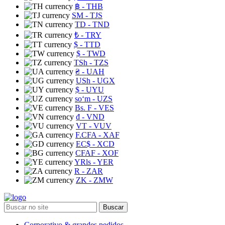
฿
- THB
ЅМ
- TJS
TD
- TND
₺
- TRY
$
- TTD
$
- TWD
TSh
- TZS
₴
- UAH
USh
- UGX
$
- UYU
soʻm
- UZS
Bs. F
- VES
₫
- VND
VT
- VUV
F.CFA
- XAF
EC$
- XCD
CFAF
- XOF
YRls
- YER
R
- ZAR
ZK
- ZMW
Buscar
Corporativo & grandes pedidos