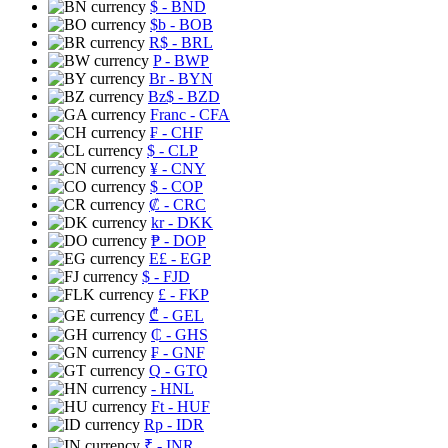
$
- BND
$b
- BOB
R$
- BRL
P
- BWP
Br
- BYN
Bz$
- BZD
Franc
- CFA
₣
- CHF
$
- CLP
¥
- CNY
$
- COP
₡
- CRC
kr
- DKK
₱
- DOP
E£
- EGP
$
- FJD
£
- FKP
₾
- GEL
₵
- GHS
₣
- GNF
Q
- GTQ
- HNL
Ft
- HUF
Rp
- IDR
₹
- INR