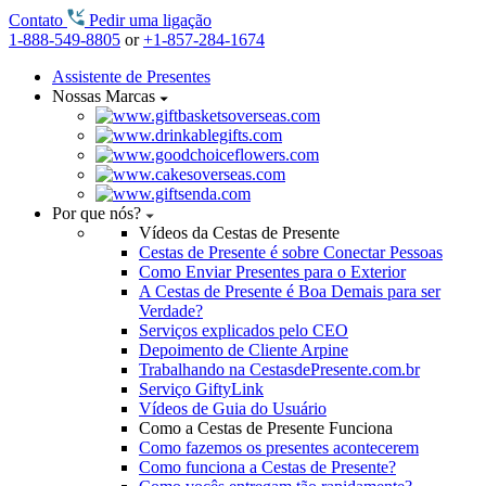
Contato
Pedir uma ligação
1-888-549-8805
or
+1-857-284-1674
Assistente de Presentes
Nossas Marcas
Por que nós?
Vídeos da Cestas de Presente
Cestas de Presente é sobre Conectar Pessoas
Como Enviar Presentes para o Exterior
A Cestas de Presente é Boa Demais para ser
Verdade?
Serviços explicados pelo CEO
Depoimento de Cliente Arpine
Trabalhando na CestasdePresente.com.br
Serviço GiftyLink
Vídeos de Guia do Usuário
Como a Cestas de Presente Funciona
Como fazemos os presentes acontecerem
Como funciona a Cestas de Presente?