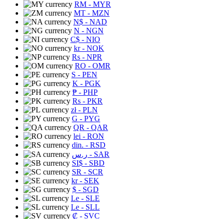
RM
- MYR
MT
- MZN
N$
- NAD
N
- NGN
C$
- NIO
kr
- NOK
Rs
- NPR
RO
- OMR
S
- PEN
K
- PGK
₱
- PHP
Rs
- PKR
zł
- PLN
G
- PYG
QR
- QAR
lei
- RON
din.
- RSD
ر.س
- SAR
SI$
- SBD
SR
- SCR
kr
- SEK
$
- SGD
Le
- SLE
Le
- SLL
₡
- SVC