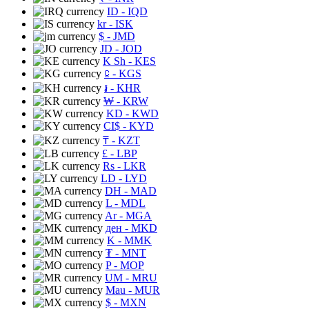
ID
- IQD
kr
- ISK
$
- JMD
JD
- JOD
K Sh
- KES
⃀
- KGS
៛
- KHR
₩
- KRW
KD
- KWD
CI$
- KYD
₸
- KZT
£
- LBP
Rs
- LKR
LD
- LYD
DH
- MAD
L
- MDL
Ar
- MGA
ден
- MKD
K
- MMK
₮
- MNT
P
- MOP
UM
- MRU
Mau
- MUR
$
- MXN