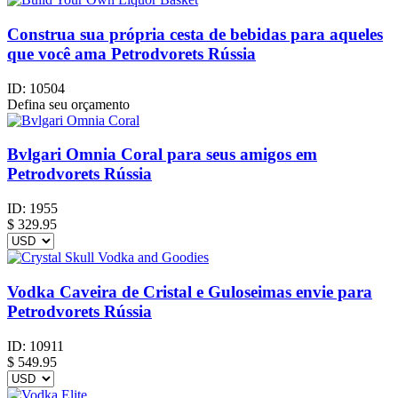
Construa sua própria cesta de bebidas para aqueles
que você ama Petrodvorets Rússia
ID:
10504
Defina seu orçamento
Bvlgari Omnia Coral para seus amigos em
Petrodvorets Rússia
ID:
1955
$
329.95
Vodka Caveira de Cristal e Guloseimas envie para
Petrodvorets Rússia
ID:
10911
$
549.95