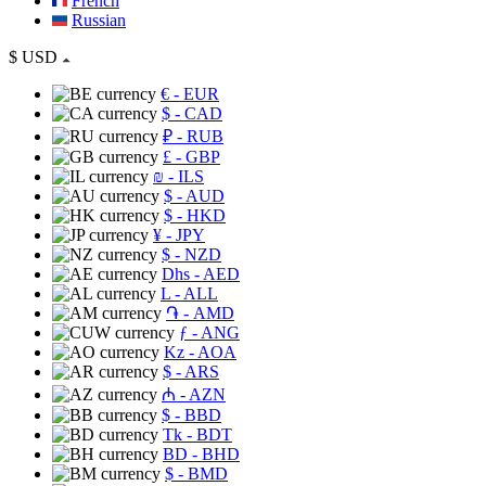
French
Russian
$
USD
€
- EUR
$
- CAD
₽
- RUB
£
- GBP
₪
- ILS
$
- AUD
$
- HKD
¥
- JPY
$
- NZD
Dhs
- AED
L
- ALL
֏
- AMD
ƒ
- ANG
Kz
- AOA
$
- ARS
₼
- AZN
$
- BBD
Tk
- BDT
BD
- BHD
$
- BMD