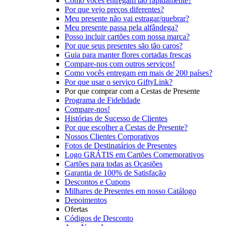
Como vocês entregam tão rapidamente?
Por que vejo preços diferentes?
Meu presente não vai estragar/quebrar?
Meu presente passa pela alfândega?
Posso incluir cartões com nossa marca?
Por que seus presentes são tão caros?
Guia para manter flores cortadas frescas
Compare-nos com outros serviços!
Como vocês entregam em mais de 200 países?
Por que usar o serviço GiftyLink?
Por que comprar com a Cestas de Presente
Programa de Fidelidade
Compare-nos!
Histórias de Sucesso de Clientes
Por que escolher a Cestas de Presente?
Nossos Clientes Corporativos
Fotos de Destinatários de Presentes
Logo GRÁTIS em Cartões Comemorativos
Cartões para todas as Ocasiões
Garantia de 100% de Satisfação
Descontos e Cupons
Milhares de Presentes em nosso Catálogo
Depoimentos
Ofertas
Códigos de Desconto