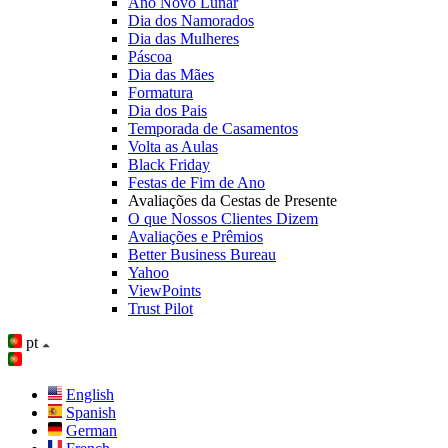
Ano Novo Lunar
Dia dos Namorados
Dia das Mulheres
Páscoa
Dia das Mães
Formatura
Dia dos Pais
Temporada de Casamentos
Volta as Aulas
Black Friday
Festas de Fim de Ano
Avaliações da Cestas de Presente
O que Nossos Clientes Dizem
Avaliações e Prêmios
Better Business Bureau
Yahoo
ViewPoints
Trust Pilot
pt
English
Spanish
German