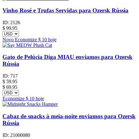
Vinho Rosé e Trufas Servidas para Ozersk Rússia
ID:
2126
$
99.95
Novo
Economize
$ 10
hoje
Gato de Pelúcia Diga MIAU enviamos para Ozersk
Rússia
ID:
717
$
59.95
$ 69.95
Economize
$ 10
hoje
Cabaz de snacks à meia-noite enviamos para Ozersk
Rússia
ID:
21000080