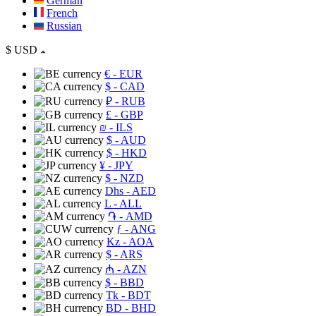
German
French
Russian
$
USD
€
- EUR
$
- CAD
₽
- RUB
£
- GBP
₪
- ILS
$
- AUD
$
- HKD
¥
- JPY
$
- NZD
Dhs
- AED
L
- ALL
֏
- AMD
ƒ
- ANG
Kz
- AOA
$
- ARS
₼
- AZN
$
- BBD
Tk
- BDT
BD
- BHD