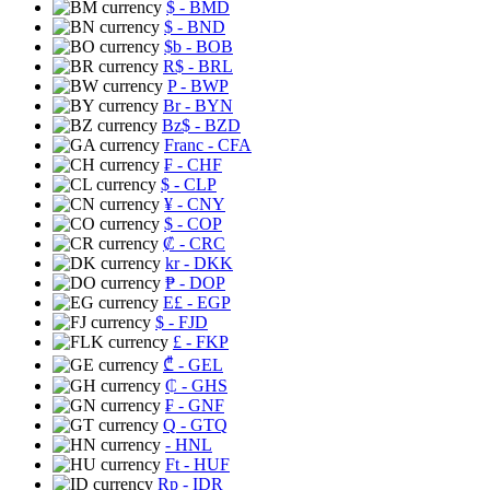
$
- BMD
$
- BND
$b
- BOB
R$
- BRL
P
- BWP
Br
- BYN
Bz$
- BZD
Franc
- CFA
₣
- CHF
$
- CLP
¥
- CNY
$
- COP
₡
- CRC
kr
- DKK
₱
- DOP
E£
- EGP
$
- FJD
£
- FKP
₾
- GEL
₵
- GHS
₣
- GNF
Q
- GTQ
- HNL
Ft
- HUF
Rp
- IDR