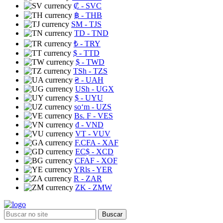
₡
- SVC
฿
- THB
ЅМ
- TJS
TD
- TND
₺
- TRY
$
- TTD
$
- TWD
TSh
- TZS
₴
- UAH
USh
- UGX
$
- UYU
soʻm
- UZS
Bs. F
- VES
₫
- VND
VT
- VUV
F.CFA
- XAF
EC$
- XCD
CFAF
- XOF
YRls
- YER
R
- ZAR
ZK
- ZMW
Buscar