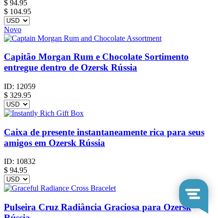
$
94.95
$ 104.95
Novo
Capitão Morgan Rum e Chocolate Sortimento
entregue dentro de Ozersk Rússia
ID:
12059
$
329.95
Caixa de presente instantaneamente rica para seus
amigos em Ozersk Rússia
ID:
10832
$
94.95
Pulseira Cruz Radiância Graciosa para Ozersk
Rússia