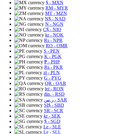
$
- MXN
RM
- MYR
MT
- MZN
N$
- NAD
N
- NGN
C$
- NIO
kr
- NOK
Rs
- NPR
RO
- OMR
S
- PEN
K
- PGK
₱
- PHP
Rs
- PKR
zł
- PLN
G
- PYG
QR
- QAR
lei
- RON
din.
- RSD
ر.س
- SAR
SI$
- SBD
SR
- SCR
kr
- SEK
$
- SGD
Le
- SLE
Le
- SLL