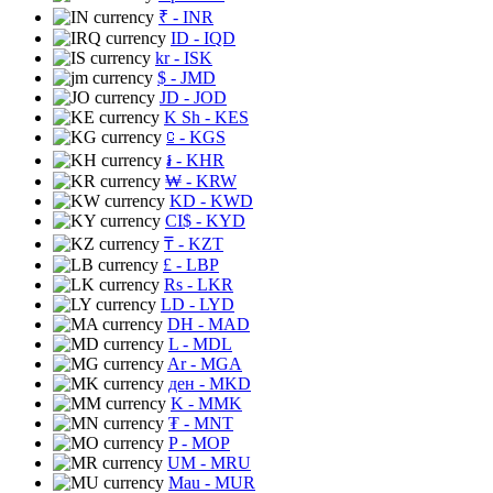
₹
- INR
ID
- IQD
kr
- ISK
$
- JMD
JD
- JOD
K Sh
- KES
⃀
- KGS
៛
- KHR
₩
- KRW
KD
- KWD
CI$
- KYD
₸
- KZT
£
- LBP
Rs
- LKR
LD
- LYD
DH
- MAD
L
- MDL
Ar
- MGA
ден
- MKD
K
- MMK
₮
- MNT
P
- MOP
UM
- MRU
Mau
- MUR