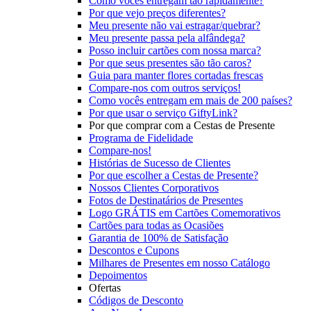
Como vocês entregam tão rapidamente?
Por que vejo preços diferentes?
Meu presente não vai estragar/quebrar?
Meu presente passa pela alfândega?
Posso incluir cartões com nossa marca?
Por que seus presentes são tão caros?
Guia para manter flores cortadas frescas
Compare-nos com outros serviços!
Como vocês entregam em mais de 200 países?
Por que usar o serviço GiftyLink?
Por que comprar com a Cestas de Presente
Programa de Fidelidade
Compare-nos!
Histórias de Sucesso de Clientes
Por que escolher a Cestas de Presente?
Nossos Clientes Corporativos
Fotos de Destinatários de Presentes
Logo GRÁTIS em Cartões Comemorativos
Cartões para todas as Ocasiões
Garantia de 100% de Satisfação
Descontos e Cupons
Milhares de Presentes em nosso Catálogo
Depoimentos
Ofertas
Códigos de Desconto