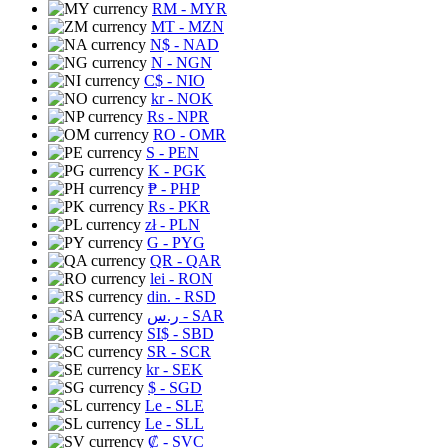
RM
- MYR
MT
- MZN
N$
- NAD
N
- NGN
C$
- NIO
kr
- NOK
Rs
- NPR
RO
- OMR
S
- PEN
K
- PGK
₱
- PHP
Rs
- PKR
zł
- PLN
G
- PYG
QR
- QAR
lei
- RON
din.
- RSD
ر.س
- SAR
SI$
- SBD
SR
- SCR
kr
- SEK
$
- SGD
Le
- SLE
Le
- SLL
₡
- SVC