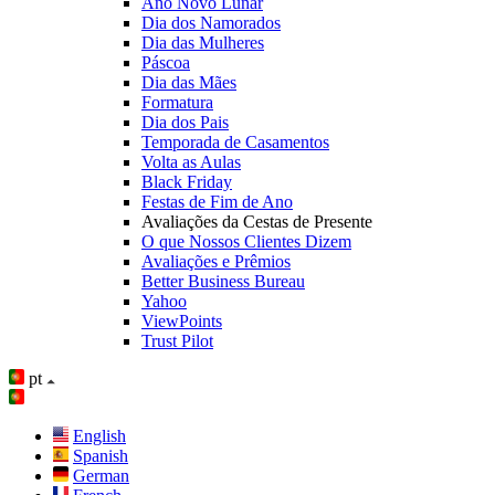
Ano Novo Lunar
Dia dos Namorados
Dia das Mulheres
Páscoa
Dia das Mães
Formatura
Dia dos Pais
Temporada de Casamentos
Volta as Aulas
Black Friday
Festas de Fim de Ano
Avaliações da Cestas de Presente
O que Nossos Clientes Dizem
Avaliações e Prêmios
Better Business Bureau
Yahoo
ViewPoints
Trust Pilot
pt
English
Spanish
German