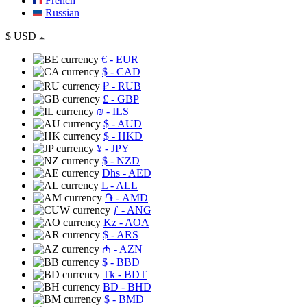
French
Russian
$
USD
€
- EUR
$
- CAD
₽
- RUB
£
- GBP
₪
- ILS
$
- AUD
$
- HKD
¥
- JPY
$
- NZD
Dhs
- AED
L
- ALL
֏
- AMD
ƒ
- ANG
Kz
- AOA
$
- ARS
₼
- AZN
$
- BBD
Tk
- BDT
BD
- BHD
$
- BMD