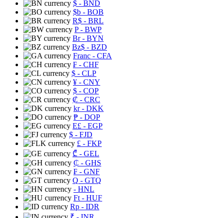
$
- BND
$b
- BOB
R$
- BRL
P
- BWP
Br
- BYN
Bz$
- BZD
Franc
- CFA
₣
- CHF
$
- CLP
¥
- CNY
$
- COP
₡
- CRC
kr
- DKK
₱
- DOP
E£
- EGP
$
- FJD
£
- FKP
₾
- GEL
₵
- GHS
₣
- GNF
Q
- GTQ
- HNL
Ft
- HUF
Rp
- IDR
₹
- INR