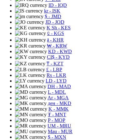
ID
- IQD
kr
- ISK
$
- JMD
JD
- JOD
K Sh
- KES
⃀
- KGS
៛
- KHR
₩
- KRW
KD
- KWD
CI$
- KYD
₸
- KZT
£
- LBP
Rs
- LKR
LD
- LYD
DH
- MAD
L
- MDL
Ar
- MGA
ден
- MKD
K
- MMK
₮
- MNT
P
- MOP
UM
- MRU
Mau
- MUR
$
- MXN