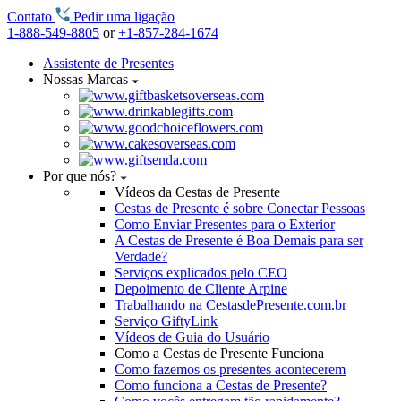
Contato
Pedir uma ligação
1-888-549-8805
or
+1-857-284-1674
Assistente de Presentes
Nossas Marcas
Por que nós?
Vídeos da Cestas de Presente
Cestas de Presente é sobre Conectar Pessoas
Como Enviar Presentes para o Exterior
A Cestas de Presente é Boa Demais para ser
Verdade?
Serviços explicados pelo CEO
Depoimento de Cliente Arpine
Trabalhando na CestasdePresente.com.br
Serviço GiftyLink
Vídeos de Guia do Usuário
Como a Cestas de Presente Funciona
Como fazemos os presentes acontecerem
Como funciona a Cestas de Presente?