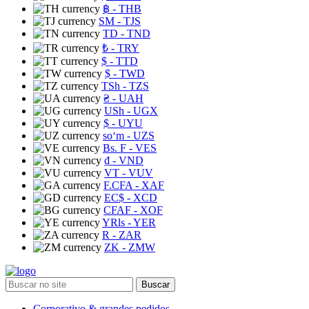
฿
- THB
ЅМ
- TJS
TD
- TND
₺
- TRY
$
- TTD
$
- TWD
TSh
- TZS
₴
- UAH
USh
- UGX
$
- UYU
soʻm
- UZS
Bs. F
- VES
₫
- VND
VT
- VUV
F.CFA
- XAF
EC$
- XCD
CFAF
- XOF
YRls
- YER
R
- ZAR
ZK
- ZMW
Buscar
Corporativo & grandes pedidos