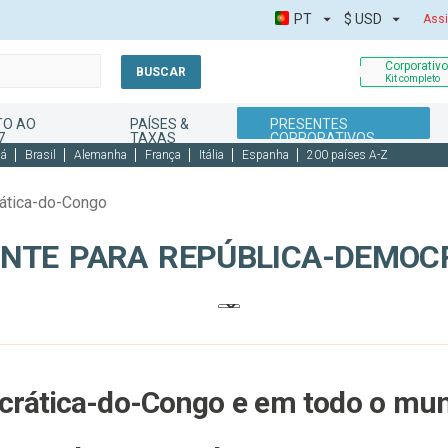
PT
$
USD
Assi
Corporativ
BUSCAR
Kit completo
TO AO
PAÍSES &
PRESENTES
7
TAXAS
CORPORATIVOS
dá
Brasil
Alemanha
França
Itália
Espanha
200 países A-Z
ática-do-Congo
ENTE PARA REPÚBLICA-DEMOC
crática-do-Congo e em todo o mu