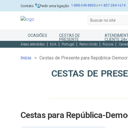
1-888-549-8805
or
+1-857-284-1674
Contato
Pedir uma ligação
OCASIÕES
CESTAS DE
ATENDIMEN
PRESENTE
CLIENTE 24×
Áreas atendidas
EUA
Portugal
Reino Unido
Rússia
Cana
Início
Cestas de Presente para República-Democr
CESTAS DE PRES
Cestas para República-Demo