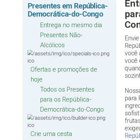
Ent
Presentes em República-
par
Democrática-do-Congo
Co
Entrega no mesmo dia
Presentes Não-
Envie
Alcólicos
Repúb
você 
você 
quand
Ofertas e promoções de
sozin
hoje
Todos os Presentes
Nossa
para 
para os República-
ingre
Democrática-do-Congo
sofis
fruta
exige
Crie uma cesta
Repúb