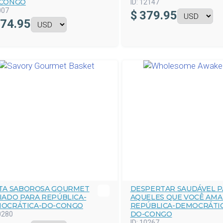
CONGO
ID:
12147
007
$
379.95
74.95
TA SABOROSA GOURMET
DESPERTAR SAUDÁVEL P
IADO PARA REPÚBLICA-
AQUELES QUE VOCÊ AMA
OCRÁTICA-DO-CONGO
REPÚBLICA-DEMOCRÁTI
DO-CONGO
0280
ID:
10267