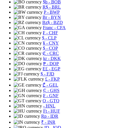
$b
- BOB
R$
- BRL
P
- BWP
Br
- BYN
Bz$
- BZD
Franc
- CFA
₣
- CHF
$
- CLP
¥
- CNY
$
- COP
₡
- CRC
kr
- DKK
₱
- DOP
E£
- EGP
$
- FJD
£
- FKP
₾
- GEL
₵
- GHS
₣
- GNF
Q
- GTQ
- HNL
Ft
- HUF
Rp
- IDR
₹
- INR
ID
- IQD