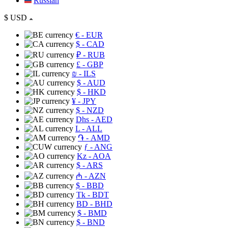
Russian
$
USD
€
- EUR
$
- CAD
₽
- RUB
£
- GBP
₪
- ILS
$
- AUD
$
- HKD
¥
- JPY
$
- NZD
Dhs
- AED
L
- ALL
֏
- AMD
ƒ
- ANG
Kz
- AOA
$
- ARS
₼
- AZN
$
- BBD
Tk
- BDT
BD
- BHD
$
- BMD
$
- BND