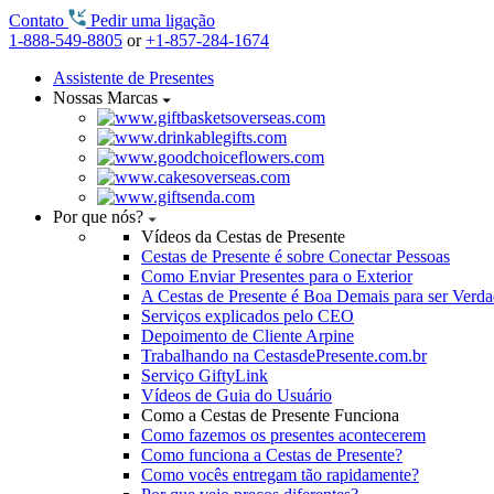
Contato
Pedir uma ligação
1-888-549-8805
or
+1-857-284-1674
Assistente de Presentes
Nossas Marcas
Por que nós?
Vídeos da Cestas de Presente
Cestas de Presente é sobre Conectar Pessoas
Como Enviar Presentes para o Exterior
A Cestas de Presente é Boa Demais para ser Verd
Serviços explicados pelo CEO
Depoimento de Cliente Arpine
Trabalhando na CestasdePresente.com.br
Serviço GiftyLink
Vídeos de Guia do Usuário
Como a Cestas de Presente Funciona
Como fazemos os presentes acontecerem
Como funciona a Cestas de Presente?
Como vocês entregam tão rapidamente?