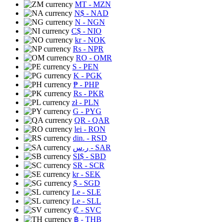
MT
- MZN
N$
- NAD
N
- NGN
C$
- NIO
kr
- NOK
Rs
- NPR
RO
- OMR
S
- PEN
K
- PGK
₱
- PHP
Rs
- PKR
zł
- PLN
G
- PYG
QR
- QAR
lei
- RON
din.
- RSD
ر.س
- SAR
SI$
- SBD
SR
- SCR
kr
- SEK
$
- SGD
Le
- SLE
Le
- SLL
₡
- SVC
฿
- THB