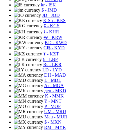
kr
- ISK
$
- JMD
JD
- JOD
K Sh
- KES
⃀
- KGS
៛
- KHR
₩
- KRW
KD
- KWD
CI$
- KYD
₸
- KZT
£
- LBP
Rs
- LKR
LD
- LYD
DH
- MAD
L
- MDL
Ar
- MGA
ден
- MKD
K
- MMK
₮
- MNT
P
- MOP
UM
- MRU
Mau
- MUR
$
- MXN
RM
- MYR