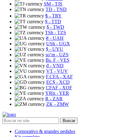
ЅМ
- TJS
TD
- TND
₺
- TRY
$
- TTD
$
- TWD
TSh
- TZS
₴
- UAH
USh
- UGX
$
- UYU
soʻm
- UZS
Bs. F
- VES
₫
- VND
VT
- VUV
F.CFA
- XAF
EC$
- XCD
CFAF
- XOF
YRls
- YER
R
- ZAR
ZK
- ZMW
Buscar
Corporativo & grandes pedidos
Kit completo