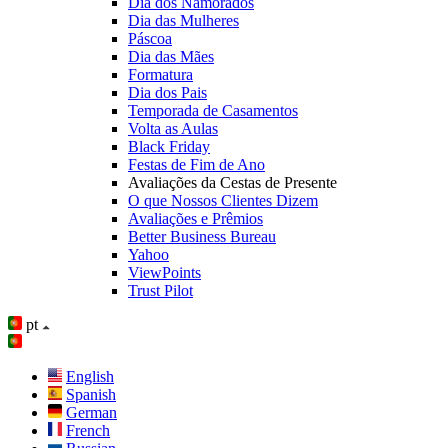
Dia dos Namorados
Dia das Mulheres
Páscoa
Dia das Mães
Formatura
Dia dos Pais
Temporada de Casamentos
Volta as Aulas
Black Friday
Festas de Fim de Ano
Avaliações da Cestas de Presente
O que Nossos Clientes Dizem
Avaliações e Prêmios
Better Business Bureau
Yahoo
ViewPoints
Trust Pilot
pt
English
Spanish
German
French