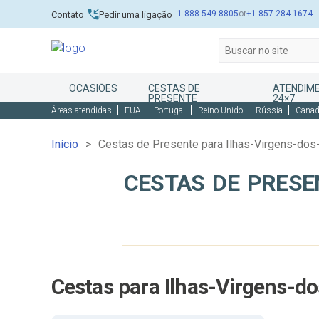
1-888-549-8805
or
+1-857-284-1674
Contato
Pedir uma ligação
OCASIÕES
CESTAS DE
ATENDIME
PRESENTE
24×7
Áreas atendidas
EUA
Portugal
Reino Unido
Rússia
Cana
Início
Cestas de Presente para Ilhas-Virgens-do
CESTAS DE PRESE
Cestas para Ilhas-Virgens-d