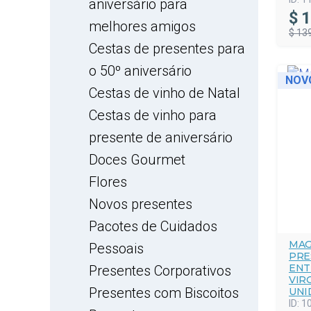
aniversário para
$
1
melhores amigos
$ 13
Cestas de presentes para
o 50º aniversário
NOV
Cestas de vinho de Natal
Cestas de vinho para
presente de aniversário
Doces Gourmet
Flores
Novos presentes
Pacotes de Cuidados
MAG
Pessoais
PRE
ENT
Presentes Corporativos
VIR
Presentes com Biscoitos
UNI
ID:
1