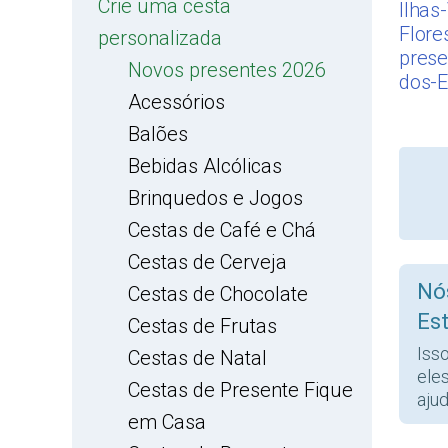
Crie uma cesta
Ilhas
Flore
personalizada
prese
Novos presentes 2026
dos-E
Acessórios
Balões
Bebidas Alcólicas
Brinquedos e Jogos
Cestas de Café e Chá
Cestas de Cerveja
Nó
Cestas de Chocolate
Es
Cestas de Frutas
Iss
Cestas de Natal
ele
Cestas de Presente Fique
ajud
em Casa