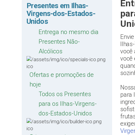
Ent
Presentes em Ilhas-
par
Virgens-dos-Estados-
Unidos
Uni
Entrega no mesmo dia
Envie
Presentes Não-
Ilhas
Alcólicos
você 
você 
quand
sozin
Ofertas e promoções de
hoje
Nossa
Todos os Presentes
para 
ingre
para os Ilhas-Virgens-
sofis
dos-Estados-Unidos
fruta
exige
Virge