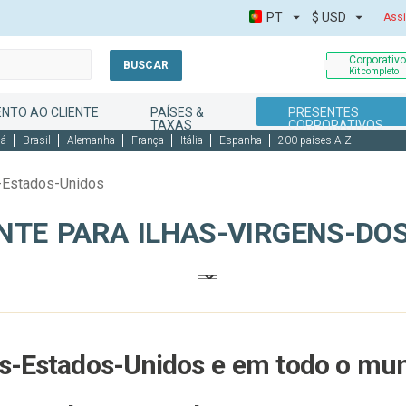
PT
$
USD
Assi
Corporativ
BUSCAR
Kit completo
NTO AO CLIENTE
PAÍSES &
PRESENTES
TAXAS
CORPORATIVOS
dá
Brasil
Alemanha
França
Itália
Espanha
200 países A-Z
s-Estados-Unidos
NTE PARA ILHAS-VIRGENS-DO
os-Estados-Unidos e em todo o mu