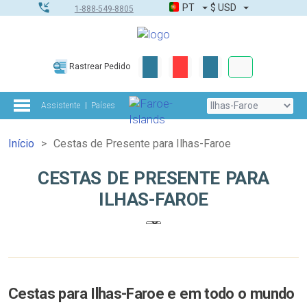
PT
$
USD
1-888-549-8805
Corporativo &
Rastrear Pedido
Kit completo
Assistente
Países
Início
Cestas de Presente para Ilhas-Faroe
CESTAS DE PRESENTE PARA
ILHAS-FAROE
Cestas para Ilhas-Faroe e em todo o mundo