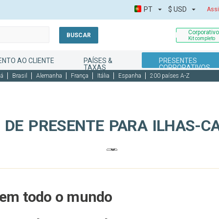
PT
$
USD
Assi
Corporativ
BUSCAR
Kit completo
NTO AO CLIENTE
PAÍSES &
PRESENTES
TAXAS
CORPORATIVOS
dá
Brasil
Alemanha
França
Itália
Espanha
200 países A-Z
 DE PRESENTE PARA ILHAS-C
e em todo o mundo