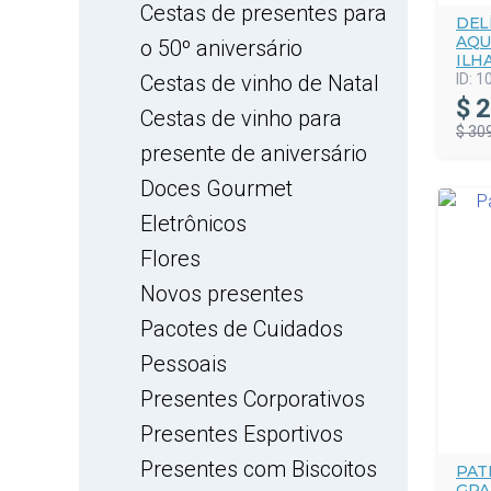
Cestas de presentes para
DEL
AQU
o 50º aniversário
ILH
Cestas de vinho de Natal
ID:
1
$
2
Cestas de vinho para
$ 30
presente de aniversário
Doces Gourmet
Eletrônicos
Flores
Novos presentes
Pacotes de Cuidados
Pessoais
Presentes Corporativos
Presentes Esportivos
Presentes com Biscoitos
PAT
GRA