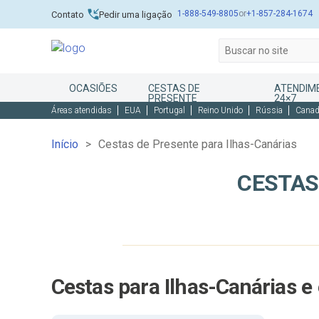
1-888-549-8805
or
+1-857-284-1674
Contato
Pedir uma ligação
OCASIÕES
CESTAS DE
ATENDIME
PRESENTE
24×7
Áreas atendidas
EUA
Portugal
Reino Unido
Rússia
Cana
Início
Cestas de Presente para Ilhas-Canárias
CESTAS
Cestas para Ilhas-Canárias 