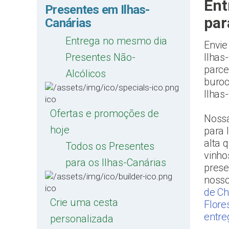
Ent
Presentes em Ilhas-
par
Canárias
Entrega no mesmo dia
Envie
Presentes Não-
Ilhas
parce
Alcólicos
buroc
Ilhas
Ofertas e promoções de
Nossa
hoje
para 
alta 
Todos os Presentes
vinho
para os Ilhas-Canárias
prese
noss
de Ch
Crie uma cesta
Flore
entre
personalizada