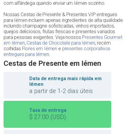
com alfândega quando enviar um Iémen sozinho.
Nossas Cestas de Presente & Presentes VIP entregues
para Iémen incluem apenas ingredientes de alta qualidade
incluindo champagne sofisticadas, vinhos importados,
queijos deliciosos, frutas frescas e presentes variados
para pessoas exigentes. Veja nossos
Presentes Gourmet
em Iémen
,
Cestas de Chocolate para Iémen
, recém
colhidas
Flores em Iémen
e
presentes corporativos
entregues para Iémen
.
Cestas de Presente em Iémen
Data de entrega mais rápida em
Iémen
a partir de 1-2 dias úteis
Taxa de entrega
$ 27.00 (USD)