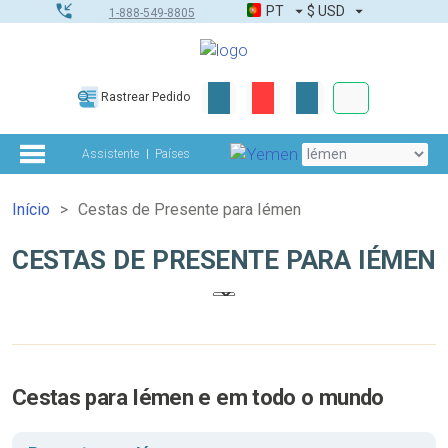
PT
$
USD
1-888-549-8805
Corporativo &
Rastrear Pedido
Kit completo
Assistente
Países
Início
Cestas de Presente para Iémen
CESTAS DE PRESENTE PARA IÉMEN
Cestas para Iémen e em todo o mundo