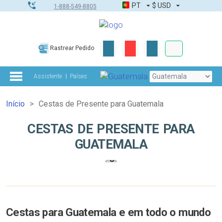
PT
$
USD
1-888-549-8805
Corporativo &
Rastrear Pedido
Kit completo
Assistente
Países
Início
Cestas de Presente para Guatemala
CESTAS DE PRESENTE PARA
GUATEMALA
Cestas para Guatemala e em todo o mundo