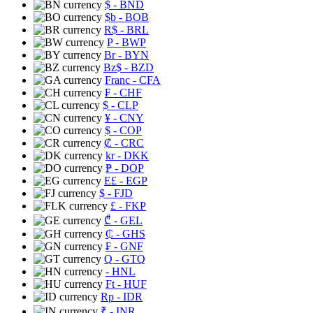
$
- BND
$b
- BOB
R$
- BRL
P
- BWP
Br
- BYN
Bz$
- BZD
Franc
- CFA
₣
- CHF
$
- CLP
¥
- CNY
$
- COP
₡
- CRC
kr
- DKK
₱
- DOP
E£
- EGP
$
- FJD
£
- FKP
₾
- GEL
₵
- GHS
₣
- GNF
Q
- GTQ
- HNL
Ft
- HUF
Rp
- IDR
₹
- INR