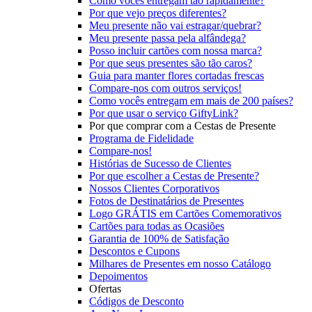
Como vocês entregam tão rapidamente?
Por que vejo preços diferentes?
Meu presente não vai estragar/quebrar?
Meu presente passa pela alfândega?
Posso incluir cartões com nossa marca?
Por que seus presentes são tão caros?
Guia para manter flores cortadas frescas
Compare-nos com outros serviços!
Como vocês entregam em mais de 200 países?
Por que usar o serviço GiftyLink?
Por que comprar com a Cestas de Presente
Programa de Fidelidade
Compare-nos!
Histórias de Sucesso de Clientes
Por que escolher a Cestas de Presente?
Nossos Clientes Corporativos
Fotos de Destinatários de Presentes
Logo GRÁTIS em Cartões Comemorativos
Cartões para todas as Ocasiões
Garantia de 100% de Satisfação
Descontos e Cupons
Milhares de Presentes em nosso Catálogo
Depoimentos
Ofertas
Códigos de Desconto