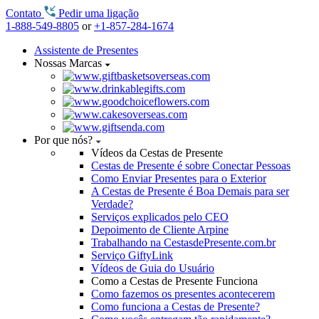
Contato
Pedir uma ligação
1-888-549-8805
or
+1-857-284-1674
Assistente de Presentes
Nossas Marcas
Por que nós?
Vídeos da Cestas de Presente
Cestas de Presente é sobre Conectar Pessoas
Como Enviar Presentes para o Exterior
A Cestas de Presente é Boa Demais para ser
Verdade?
Serviços explicados pelo CEO
Depoimento de Cliente Arpine
Trabalhando na CestasdePresente.com.br
Serviço GiftyLink
Vídeos de Guia do Usuário
Como a Cestas de Presente Funciona
Como fazemos os presentes acontecerem
Como funciona a Cestas de Presente?