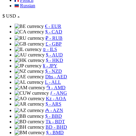
French
Russian
$
USD
€
- EUR
$
- CAD
₽
- RUB
£
- GBP
₪
- ILS
$
- AUD
$
- HKD
¥
- JPY
$
- NZD
Dhs
- AED
L
- ALL
֏
- AMD
ƒ
- ANG
Kz
- AOA
$
- ARS
₼
- AZN
$
- BBD
Tk
- BDT
BD
- BHD
$
- BMD