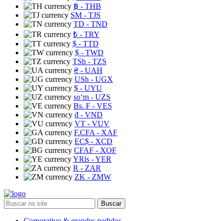
฿
- THB
ЅМ
- TJS
TD
- TND
₺
- TRY
$
- TTD
$
- TWD
TSh
- TZS
₴
- UAH
USh
- UGX
$
- UYU
soʻm
- UZS
Bs. F
- VES
₫
- VND
VT
- VUV
F.CFA
- XAF
EC$
- XCD
CFAF
- XOF
YRls
- YER
R
- ZAR
ZK
- ZMW
Buscar
Corporativo & grandes pedidos