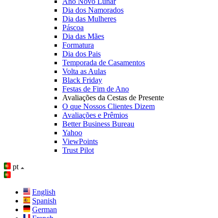
Ano Novo Lunar
Dia dos Namorados
Dia das Mulheres
Páscoa
Dia das Mães
Formatura
Dia dos Pais
Temporada de Casamentos
Volta as Aulas
Black Friday
Festas de Fim de Ano
Avaliações da Cestas de Presente
O que Nossos Clientes Dizem
Avaliações e Prêmios
Better Business Bureau
Yahoo
ViewPoints
Trust Pilot
pt
English
Spanish
German