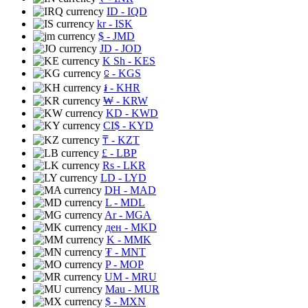
ID
- IQD
kr
- ISK
$
- JMD
JD
- JOD
K Sh
- KES
⃀
- KGS
៛
- KHR
₩
- KRW
KD
- KWD
CI$
- KYD
₸
- KZT
£
- LBP
Rs
- LKR
LD
- LYD
DH
- MAD
L
- MDL
Ar
- MGA
ден
- MKD
K
- MMK
₮
- MNT
P
- MOP
UM
- MRU
Mau
- MUR
$
- MXN