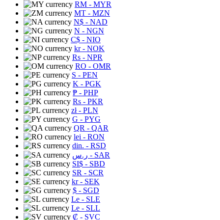
RM
- MYR
MT
- MZN
N$
- NAD
N
- NGN
C$
- NIO
kr
- NOK
Rs
- NPR
RO
- OMR
S
- PEN
K
- PGK
₱
- PHP
Rs
- PKR
zł
- PLN
G
- PYG
QR
- QAR
lei
- RON
din.
- RSD
ر.س
- SAR
SI$
- SBD
SR
- SCR
kr
- SEK
$
- SGD
Le
- SLE
Le
- SLL
₡
- SVC