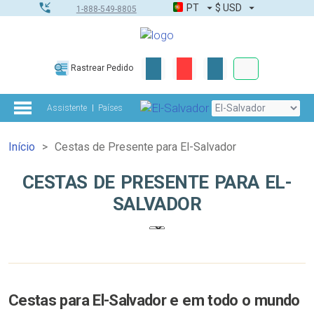
PT
$
USD
1-888-549-8805
Corporativo &
Rastrear Pedido
Kit completo
Assistente
Países
Início
Cestas de Presente para El-Salvador
CESTAS DE PRESENTE PARA EL-
SALVADOR
Cestas para El-Salvador e em todo o mundo