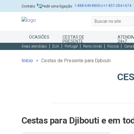
1-888-549-8805
or
+1-857-284-1674
Contato
Pedir uma ligação
OCASIÕES
CESTAS DE
ATENDIM
PRESENTE
24×7
Áreas atendidas
EUA
Portugal
Reino Unido
Rússia
Cana
Início
Cestas de Presente para Djibouti
CES
Cestas para Djibouti e em t