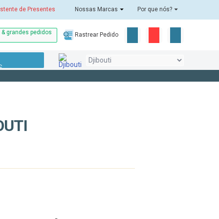
stente de Presentes
Nossas Marcas
Por que nós?
o & grandes pedidos
Rastrear Pedido
S
OUTI