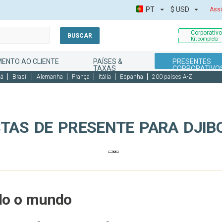
PT
$
USD
Assi
Corporativ
BUSCAR
Kit completo
ENTO AO CLIENTE
PAÍSES &
PRESENTES
TAXAS
CORPORATIVO
dá
Brasil
Alemanha
França
Itália
Espanha
200 países A-Z
TAS DE PRESENTE PARA DJIB
odo o mundo