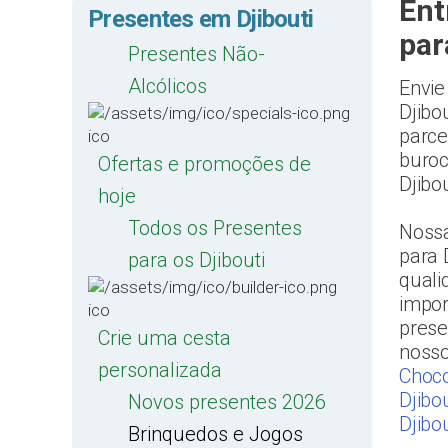
Ent
Presentes em Djibouti
par
Presentes Não-
Alcólicos
Envie
Djibo
parce
buroc
Ofertas e promoções de
Djibo
hoje
Todos os Presentes
Nossa
para 
para os Djibouti
quali
impor
prese
Crie uma cesta
noss
personalizada
Choco
Djibou
Novos presentes 2026
Djibou
Brinquedos e Jogos