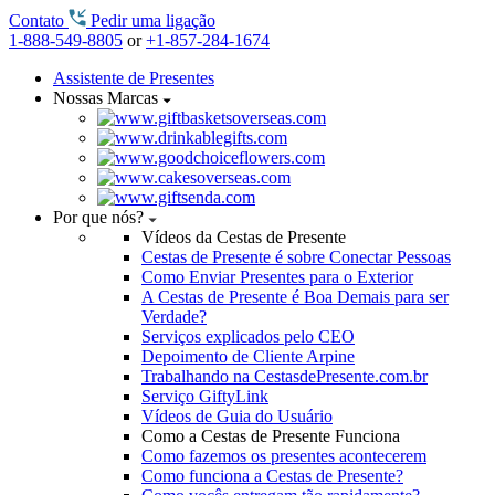
Contato
Pedir uma ligação
1-888-549-8805
or
+1-857-284-1674
Assistente de Presentes
Nossas Marcas
Por que nós?
Vídeos da Cestas de Presente
Cestas de Presente é sobre Conectar Pessoas
Como Enviar Presentes para o Exterior
A Cestas de Presente é Boa Demais para ser
Verdade?
Serviços explicados pelo CEO
Depoimento de Cliente Arpine
Trabalhando na CestasdePresente.com.br
Serviço GiftyLink
Vídeos de Guia do Usuário
Como a Cestas de Presente Funciona
Como fazemos os presentes acontecerem
Como funciona a Cestas de Presente?