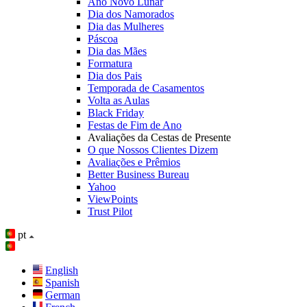
Ano Novo Lunar
Dia dos Namorados
Dia das Mulheres
Páscoa
Dia das Mães
Formatura
Dia dos Pais
Temporada de Casamentos
Volta as Aulas
Black Friday
Festas de Fim de Ano
Avaliações da Cestas de Presente
O que Nossos Clientes Dizem
Avaliações e Prêmios
Better Business Bureau
Yahoo
ViewPoints
Trust Pilot
pt
English
Spanish
German