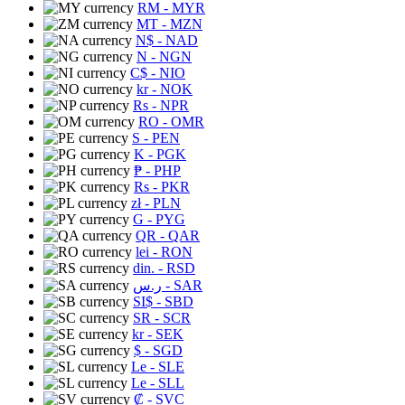
RM
- MYR
MT
- MZN
N$
- NAD
N
- NGN
C$
- NIO
kr
- NOK
Rs
- NPR
RO
- OMR
S
- PEN
K
- PGK
₱
- PHP
Rs
- PKR
zł
- PLN
G
- PYG
QR
- QAR
lei
- RON
din.
- RSD
ر.س
- SAR
SI$
- SBD
SR
- SCR
kr
- SEK
$
- SGD
Le
- SLE
Le
- SLL
₡
- SVC