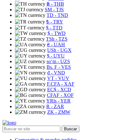
฿
- THB
ЅМ
- TJS
TD
- TND
₺
- TRY
$
- TTD
$
- TWD
TSh
- TZS
₴
- UAH
USh
- UGX
$
- UYU
soʻm
- UZS
Bs. F
- VES
₫
- VND
VT
- VUV
F.CFA
- XAF
EC$
- XCD
CFAF
- XOF
YRls
- YER
R
- ZAR
ZK
- ZMW
Buscar
Corporativo & grandes pedidos