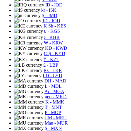
ID
- IQD
kr
- ISK
$
- JMD
JD
- JOD
K Sh
- KES
⃀
- KGS
៛
- KHR
₩
- KRW
KD
- KWD
CI$
- KYD
₸
- KZT
£
- LBP
Rs
- LKR
LD
- LYD
DH
- MAD
L
- MDL
Ar
- MGA
ден
- MKD
K
- MMK
₮
- MNT
P
- MOP
UM
- MRU
Mau
- MUR
$
- MXN