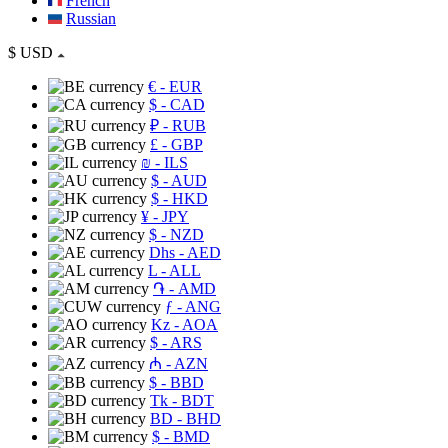
French
Russian
$
USD
€
- EUR
$
- CAD
₽
- RUB
£
- GBP
₪
- ILS
$
- AUD
$
- HKD
¥
- JPY
$
- NZD
Dhs
- AED
L
- ALL
֏
- AMD
ƒ
- ANG
Kz
- AOA
$
- ARS
₼
- AZN
$
- BBD
Tk
- BDT
BD
- BHD
$
- BMD