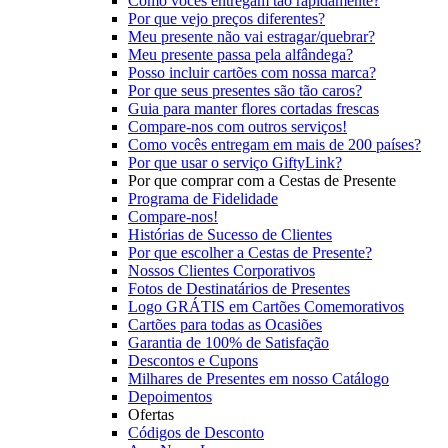
Como vocês entregam tão rapidamente?
Por que vejo preços diferentes?
Meu presente não vai estragar/quebrar?
Meu presente passa pela alfândega?
Posso incluir cartões com nossa marca?
Por que seus presentes são tão caros?
Guia para manter flores cortadas frescas
Compare-nos com outros serviços!
Como vocês entregam em mais de 200 países?
Por que usar o serviço GiftyLink?
Por que comprar com a Cestas de Presente
Programa de Fidelidade
Compare-nos!
Histórias de Sucesso de Clientes
Por que escolher a Cestas de Presente?
Nossos Clientes Corporativos
Fotos de Destinatários de Presentes
Logo GRÁTIS em Cartões Comemorativos
Cartões para todas as Ocasiões
Garantia de 100% de Satisfação
Descontos e Cupons
Milhares de Presentes em nosso Catálogo
Depoimentos
Ofertas
Códigos de Desconto