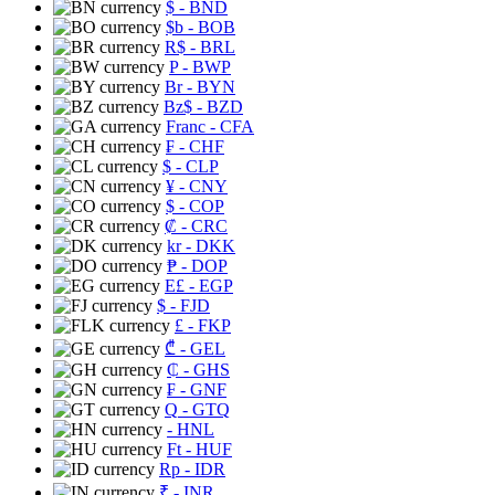
$
- BND
$b
- BOB
R$
- BRL
P
- BWP
Br
- BYN
Bz$
- BZD
Franc
- CFA
₣
- CHF
$
- CLP
¥
- CNY
$
- COP
₡
- CRC
kr
- DKK
₱
- DOP
E£
- EGP
$
- FJD
£
- FKP
₾
- GEL
₵
- GHS
₣
- GNF
Q
- GTQ
- HNL
Ft
- HUF
Rp
- IDR
₹
- INR